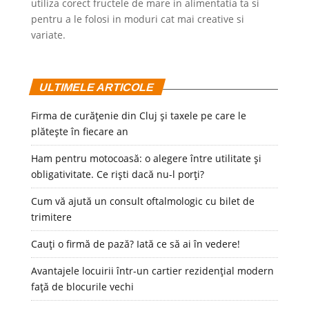
utiliza corect fructele de mare in alimentatia ta si
pentru a le folosi in moduri cat mai creative si
variate.
ULTIMELE ARTICOLE
Firma de curățenie din Cluj și taxele pe care le
plătește în fiecare an
Ham pentru motocoasă: o alegere între utilitate și
obligativitate. Ce riști dacă nu-l porți?
Cum vă ajută un consult oftalmologic cu bilet de
trimitere
Cauți o firmă de pază? Iată ce să ai în vedere!
Avantajele locuirii într-un cartier rezidențial modern
față de blocurile vechi