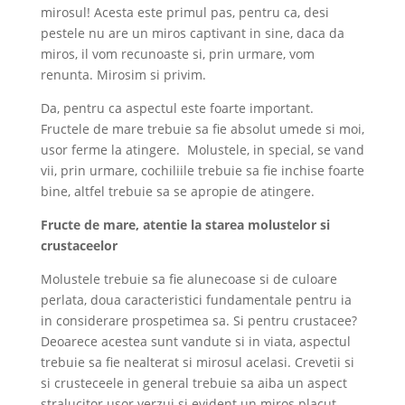
mirosul! Acesta este primul pas, pentru ca, desi
pestele nu are un miros captivant in sine, daca da
miros, il vom recunoaste si, prin urmare, vom
renunta. Mirosim si privim.
Da, pentru ca aspectul este foarte important.
Fructele de mare trebuie sa fie absolut umede si moi,
usor ferme la atingere. Molustele, in special, se vand
vii, prin urmare, cochiliile trebuie sa fie inchise foarte
bine, altfel trebuie sa se apropie de atingere.
Fructe de mare, atentie la starea molustelor si
crustaceelor
​​Molustele trebuie sa fie alunecoase si de culoare
perlata, doua caracteristici fundamentale pentru ia
in considerare prospetimea sa. Si pentru crustacee?
Deoarece acestea sunt vandute si in viata, aspectul
trebuie sa fie nealterat si mirosul acelasi. Crevetii si
si crusteceele in general trebuie sa aiba un aspect
stralucitor usor verzui si evident un miros placut.