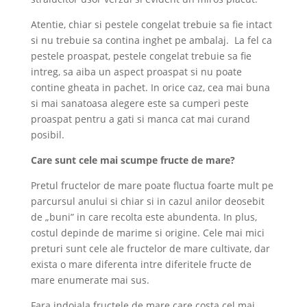
Atentie, chiar si pestele congelat trebuie sa fie intact
si nu trebuie sa contina inghet pe ambalaj. La fel ca
pestele proaspat, pestele congelat trebuie sa fie
intreg, sa aiba un aspect proaspat si nu poate
contine gheata in pachet. In orice caz, cea mai buna
si mai sanatoasa alegere este sa cumperi peste
proaspat pentru a gati si manca cat mai curand
posibil.
Care sunt cele mai scumpe fructe de mare?
Pretul fructelor de mare poate fluctua foarte mult pe
parcursul anului si chiar si in cazul anilor deosebit
de „buni” in care recolta este abundenta. In plus,
costul depinde de marime si origine. Cele mai mici
preturi sunt cele ale fructelor de mare cultivate, dar
exista o mare diferenta intre diferitele fructe de
mare enumerate mai sus.
Fara indoiala fructele de mare care costa cel mai