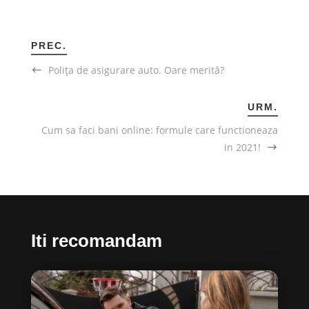
PREC.
Poliţa de asigurare auto. Oare merită?
URM.
Cum sa faci bani online: formule care functioneaza
in 2021!
Iti recomandam