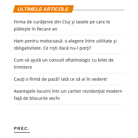
ULTIMELE ARTICOLE
Firma de curățenie din Cluj și taxele pe care le
plătește în fiecare an
Ham pentru motocoasă: o alegere între utilitate și
obligativitate. Ce riști dacă nu-l porți?
Cum vă ajută un consult oftalmologic cu bilet de
trimitere
Cauți o firmă de pază? Iată ce să ai în vedere!
Avantajele locuirii într-un cartier rezidențial modern
față de blocurile vechi
PREC.