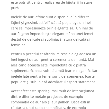
este potrivit pentru realizarea de bijuterii în stare
pură.
Inelele de aur ieftine sunt disponibile în diferite
lățimi și grosimi, astfel încât să poți alege un inel
care să impresioneze prin eleganța sa. Un inel de
aur filigran împodobește elegant mâna unei femei
destul de delicate și subliniază latura delicată și
feminină.
Pentru a pecetlui căsătoria, miresele aleg adesea un
inel îngust de aur pentru ceremonia de nuntă. Mai
ales când aceasta este împodobită cu o piatră
suplimentară, baza subtilă arată foarte elegantă. Dar
inelele late pentru femei sunt, de asemenea, foarte
populare și subliniază adevăratul aspect statement.
Acest efect este sporit și mai mult de interacțiunea
dintre diferite metale prețioase, de exemplu
combinația de aur alb și aur galben. Dacă ești în
căutarea unui cadou semnificativ, de exemplu