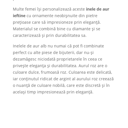
Multe femei își personalizează aceste
inele de aur
ieftine
cu ornamente neobișnuite din pietre
prețioase care să impresioneze prin eleganță.
Materialul se combină bine cu diamante și se
caracterizează și prin durabilitatea sa.
Inelele de aur alb nu numai că pot fi combinate
perfect cu alte piese de bijuterii, dar nu-și
dezamăgesc niciodată proprietarele în ceea ce
privește eleganța și durabilitatea. Aurul roz are o
culoare dulce, frumoasă roz. Culoarea este delicată,
iar conținutul ridicat de argint al aurului roz creează
o nuanță de culoare nobilă, care este discretă și în
același timp impresionează prin eleganță.