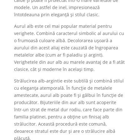
calde și poate fi proiectat într-o mare varietate de
modele. Un astfel de inel, impresionează
întotdeauna prin eleganță și stilul clasic.
Aurul alb este cel mai popular material pentru
verighete. Combină caracterul simbolic al aurului cu
o frumoasă culoare albă. Decolorarea ușoară a
aurului din acest aliaj este cauzată de îngroparea
metalelor albe (cum ar fi paladiu și argint).
Verighetele din aur alb au marele avantaj de a fi atât
clasice, cât și moderne în același timp.
Strălucirea alb-argintie este subtilă și combină stilul
cu eleganța atemporală. În funcție de metalele
amestecate, aurul alb poate fi și gălbui în funcție de
producător. Bijuteriile din aur alb sunt acoperite
într-un strat de metal dur rodiu, care face parte din
familia platinei, pentru a obține un finisaj alb
strălucitor. Această procedură este comună,
deoarece stratul este dur și are o strălucire albă
plăcută.