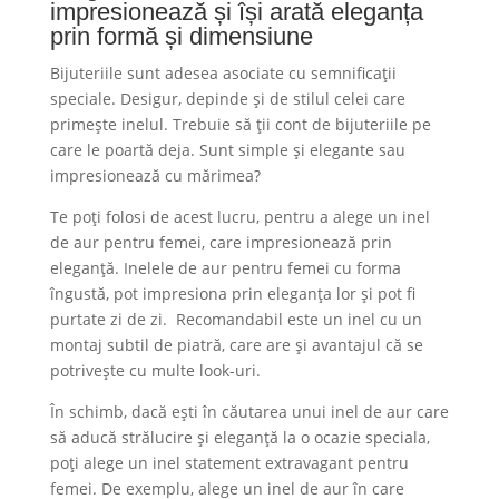
impresionează și își arată eleganța
prin formă și dimensiune
Bijuteriile sunt adesea asociate cu semnificații
speciale. Desigur, depinde și de stilul celei care
primește inelul. Trebuie să ții cont de bijuteriile pe
care le poartă deja. Sunt simple și elegante sau
impresionează cu mărimea?
Te poți folosi de acest lucru, pentru a alege un inel
de aur pentru femei, care impresionează prin
eleganță. Inelele de aur pentru femei cu forma
îngustă, pot impresiona prin eleganța lor și pot fi
purtate zi de zi. Recomandabil este un inel cu un
montaj subtil de piatră, care are și avantajul că se
potrivește cu multe look-uri.
În schimb, dacă ești în căutarea unui inel de aur care
să aducă strălucire și eleganță la o ocazie speciala,
poţi alege un inel statement extravagant pentru
femei. De exemplu, alege un inel de aur în care