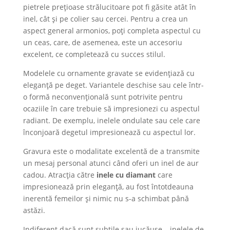
pietrele prețioase strălucitoare pot fi găsite atât în ​​
inel, cât și pe colier sau cercei. Pentru a crea un
aspect general armonios, poți completa aspectul cu
un ceas, care, de asemenea, este un accesoriu
excelent, ce completează cu succes stilul.
Modelele cu ornamente gravate se evidențiază cu
eleganță pe deget. Variantele deschise sau cele într-
o formă neconvențională sunt potrivite pentru
ocaziile în care trebuie să impresionezi cu aspectul
radiant. De exemplu, inelele ondulate sau cele care
înconjoară degetul impresionează cu aspectul lor.
Gravura este o modalitate excelentă de a transmite
un mesaj personal atunci când oferi un inel de aur
cadou. Atracția către
inele cu diamant
care
impresionează prin eleganță, au fost întotdeauna
inerentă femeilor și nimic nu s-a schimbat până
astăzi.
Indiferent dacă sunt subtile sau jucăușe – inelele de