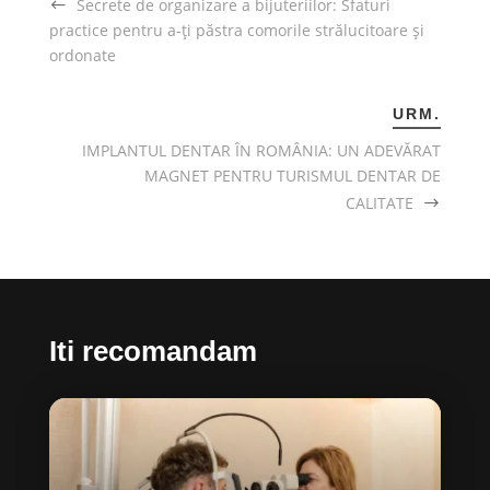
Secrete de organizare a bijuteriilor: Sfaturi
practice pentru a-ți păstra comorile strălucitoare și
ordonate
URM.
IMPLANTUL DENTAR ÎN ROMÂNIA: UN ADEVĂRAT
MAGNET PENTRU TURISMUL DENTAR DE
CALITATE
Iti recomandam