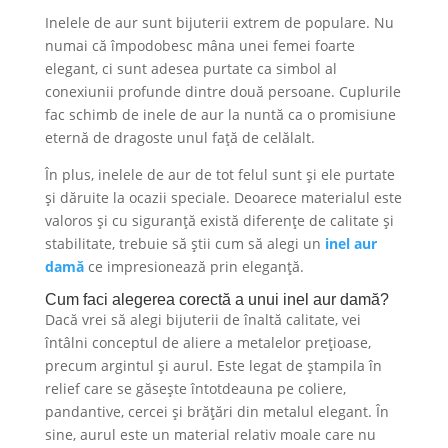
Inelele de aur sunt bijuterii extrem de populare. Nu
numai că împodobesc mâna unei femei foarte
elegant, ci sunt adesea purtate ca simbol al
conexiunii profunde dintre două persoane. Cuplurile
fac schimb de inele de aur la nuntă ca o promisiune
eternă de dragoste unul față de celălalt.
În plus, inelele de aur de tot felul sunt și ele purtate
și dăruite la ocazii speciale. Deoarece materialul este
valoros și cu siguranță există diferențe de calitate și
stabilitate, trebuie să știi cum să alegi un
inel aur
damă
ce impresionează prin eleganță.
Cum faci alegerea corectă a unui inel aur damă?
Dacă vrei să alegi bijuterii de înaltă calitate, vei
întâlni conceptul de aliere a metalelor prețioase,
precum argintul și aurul. Este legat de ștampila în
relief care se găsește întotdeauna pe coliere,
pandantive, cercei și brățări din metalul elegant. În
sine, aurul este un material relativ moale care nu