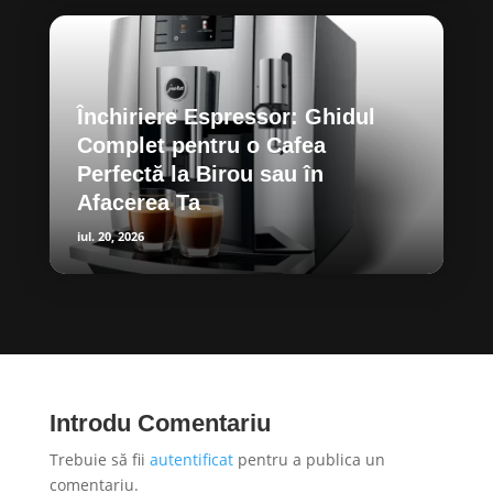
Închiriere Espressor: Ghidul
Complet pentru o Cafea
Perfectă la Birou sau în
Afacerea Ta
iul. 20, 2026
Introdu Comentariu
Trebuie să fii
autentificat
pentru a publica un
comentariu.