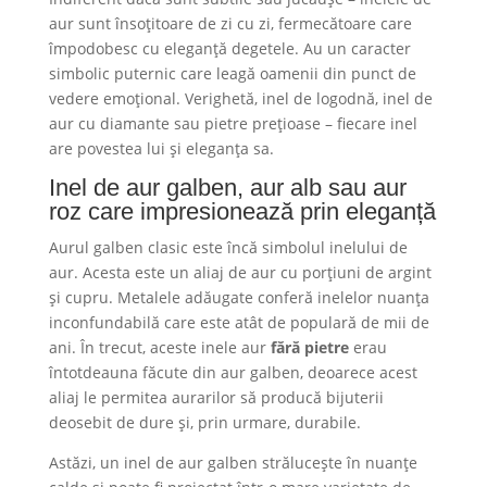
aur sunt însoțitoare de zi cu zi, fermecătoare care
împodobesc cu eleganță degetele. Au un caracter
simbolic puternic care leagă oamenii din punct de
vedere emoțional. Verighetă, inel de logodnă, inel de
aur cu diamante sau pietre prețioase – fiecare inel
are povestea lui și eleganța sa.
Inel de aur galben, aur alb sau aur
roz care impresionează prin eleganță
Aurul galben clasic este încă simbolul inelului de
aur. Acesta este un aliaj de aur cu porțiuni de argint
și cupru. Metalele adăugate conferă inelelor nuanța
inconfundabilă care este atât de populară de mii de
ani. În trecut, aceste inele aur
fără pietre
erau
întotdeauna făcute din aur galben, deoarece acest
aliaj le permitea aurarilor să producă bijuterii
deosebit de dure și, prin urmare, durabile.
Astăzi, un inel de aur galben strălucește în nuanțe