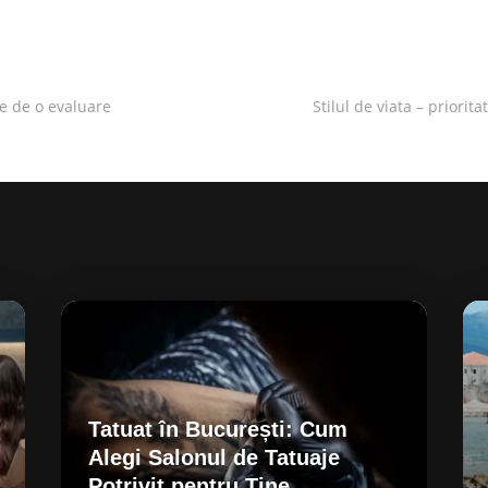
ie de o evaluare
Stilul de viata – priorita
Tatuat în București: Cum
Alegi Salonul de Tatuaje
Potrivit pentru Tine