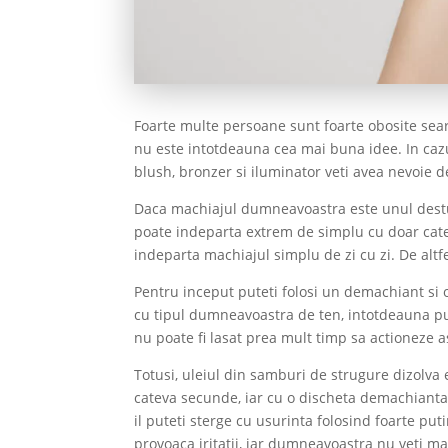
Foarte multe persoane sunt foarte obosite sea
nu este intotdeauna cea mai buna idee. In cazu
blush, bronzer si iluminator veti avea nevoie
Daca machiajul dumneavoastra este unul destul
poate indeparta extrem de simplu cu doar cate
indeparta machiajul simplu de zi cu zi. De altfe
Pentru inceput puteti folosi un demachiant si o
cu tipul dumneavoastra de ten, intotdeauna putet
nu poate fi lasat prea mult timp sa actioneze 
Totusi, uleiul din samburi de strugure dizolva 
cateva secunde, iar cu o discheta demachianta i
il puteti sterge cu usurinta folosind foarte put
provoaca iritatii, iar dumneavoastra nu veti ma