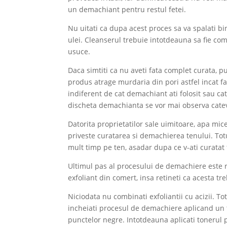
un demachiant pentru restul fetei.
Nu uitati ca dupa acest proces sa va spalati bi
ulei. Cleanserul trebuie intotdeauna sa fie comp
usuce.
Daca simtiti ca nu aveti fata complet curata, 
produs atrage murdaria din pori astfel incat f
indiferent de cat demachiant ati folosit sau cat
discheta demachianta se vor mai observa cat
Datorita proprietatilor sale uimitoare, apa mi
priveste curatarea si demachierea tenului. Totu
mult timp pe ten, asadar dupa ce v-ati curatat fa
Ultimul pas al procesului de demachiere este r
exfoliant din comert, insa retineti ca acesta t
Niciodata nu combinati exfoliantii cu acizii. T
incheiati procesul de demachiere aplicand un to
punctelor negre. Intotdeauna aplicati tonerul p