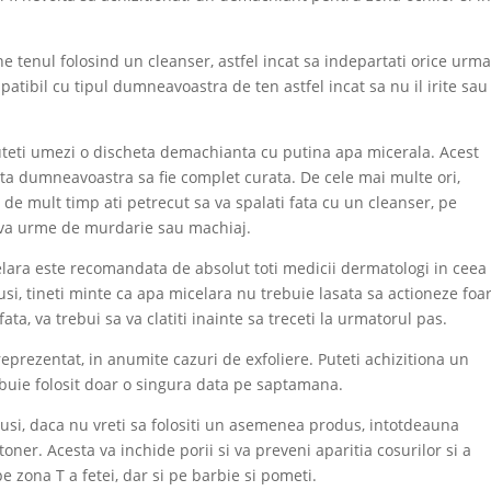
ne tenul folosind un cleanser, astfel incat sa indepartati orice urm
atibil cu tipul dumneavoastra de ten astfel incat sa nu il irite sau 
puteti umezi o discheta demachianta cu putina apa micerala. Acest
ata dumneavoastra sa fie complet curata. De cele mai multe ori,
 de mult timp ati petrecut sa va spalati fata cu un cleanser, pe
eva urme de murdarie sau machiaj.
celara este recomandata de absolut toti medicii dermatologi in ceea
si, tineti minte ca apa micelara nu trebuie lasata sa actioneze foa
ta, va trebui sa va clatiti inainte sa treceti la urmatorul pas.
eprezentat, in anumite cazuri de exfoliere. Puteti achizitiona un
rebuie folosit doar o singura data pe saptamana.
otusi, daca nu vreti sa folositi un asemenea produs, intotdeauna
ner. Acesta va inchide porii si va preveni aparitia cosurilor si a
e zona T a fetei, dar si pe barbie si pometi.