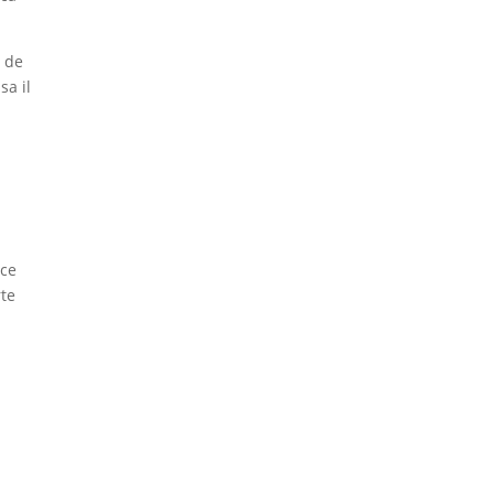
a de
sa il
 ce
rte