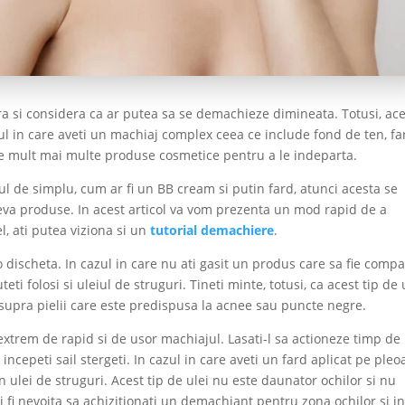
ra si considera ca ar putea sa se demachieze dimineata. Totusi, ac
l in care aveti un machiaj complex ceea ce include fond de ten, fa
 de mult mai multe produse cosmetice pentru a le indeparta.
 de simplu, cum ar fi un BB cream si putin fard, atunci acesta se
va produse. In acest articol va vom prezenta un mod rapid de a
l, ati putea viziona si un
tutorial demachiere
.
 discheta. In cazul in care nu ati gasit un produs care sa fie compa
i folosi si uleiul de struguri. Tineti minte, totusi, ca acest tip de 
asupra pielii care este predispusa la acnee sau puncte negre.
extrem de rapid si de usor machiajul. Lasati-l sa actioneze timp de
ncepeti sail stergeti. In cazul in care aveti un fard aplicat pe pleo
in ulei de struguri. Acest tip de ulei nu este daunator ochilor si nu
i fi nevoita sa achizitionati un demachiant pentru zona ochilor si i