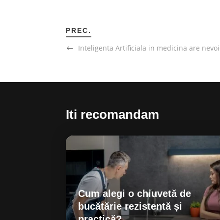
PREC.
Inteligenta Artificiala in medicina are nevo
Iti recomandam
Cum alegi o chiuvetă de
bucătărie rezistentă și
practică?