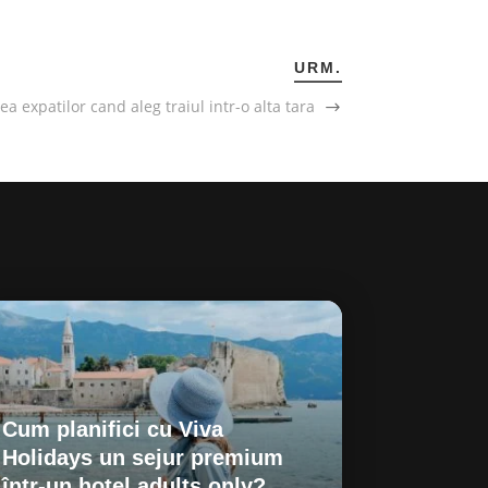
URM.
tea expatilor cand aleg traiul intr-o alta tara
Cum planifici cu Viva
Holidays un sejur premium
într-un hotel adults only?