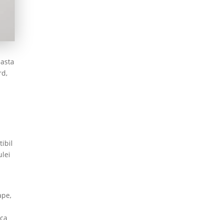
easta
rd,
tibil
ulei
ape,
nca