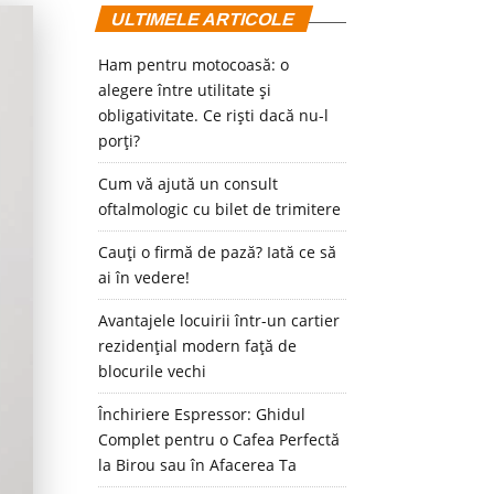
ULTIMELE ARTICOLE
Ham pentru motocoasă: o
alegere între utilitate și
obligativitate. Ce riști dacă nu-l
porți?
Cum vă ajută un consult
oftalmologic cu bilet de trimitere
Cauți o firmă de pază? Iată ce să
ai în vedere!
Avantajele locuirii într-un cartier
rezidențial modern față de
blocurile vechi
Închiriere Espressor: Ghidul
Complet pentru o Cafea Perfectă
la Birou sau în Afacerea Ta