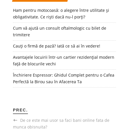
Ham pentru motocoasă: o alegere între utilitate și
obligativitate. Ce riști dacă nu-l porți?
Cum vă ajută un consult oftalmologic cu bilet de
trimitere
Cauți o firmă de pază? Iată ce să ai în vedere!
Avantajele locuirii într-un cartier rezidențial modern
față de blocurile vechi
Închiriere Espressor: Ghidul Complet pentru o Cafea
Perfectă la Birou sau în Afacerea Ta
PREC.
De ce este mai usor sa faci bani online fata de
munca obisnuita?