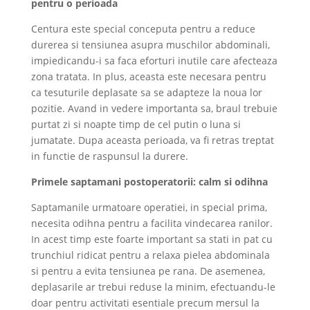
pentru o perioada
Centura este special conceputa pentru a reduce
durerea si tensiunea asupra muschilor abdominali,
impiedicandu-i sa faca eforturi inutile care afecteaza
zona tratata. In plus, aceasta este necesara pentru
ca tesuturile deplasate sa se adapteze la noua lor
pozitie. Avand in vedere importanta sa, braul trebuie
purtat zi si noapte timp de cel putin o luna si
jumatate. Dupa aceasta perioada, va fi retras treptat
in functie de raspunsul la durere.
Primele saptamani postoperatorii: calm si odihna
Saptamanile urmatoare operatiei, in special prima,
necesita odihna pentru a facilita vindecarea ranilor.
In acest timp este foarte important sa stati in pat cu
trunchiul ridicat pentru a relaxa pielea abdominala
si pentru a evita tensiunea pe rana. De asemenea,
deplasarile ar trebui reduse la minim, efectuandu-le
doar pentru activitati esentiale precum mersul la