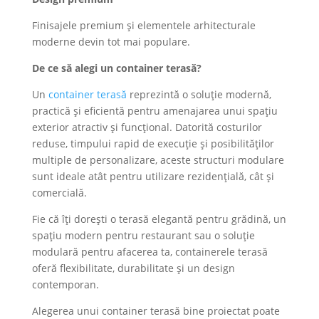
Finisajele premium și elementele arhitecturale
moderne devin tot mai populare.
De ce să alegi un container terasă?
Un
container terasă
reprezintă o soluție modernă,
practică și eficientă pentru amenajarea unui spațiu
exterior atractiv și funcțional. Datorită costurilor
reduse, timpului rapid de execuție și posibilităților
multiple de personalizare, aceste structuri modulare
sunt ideale atât pentru utilizare rezidențială, cât și
comercială.
Fie că îți dorești o terasă elegantă pentru grădină, un
spațiu modern pentru restaurant sau o soluție
modulară pentru afacerea ta, containerele terasă
oferă flexibilitate, durabilitate și un design
contemporan.
Alegerea unui container terasă bine proiectat poate