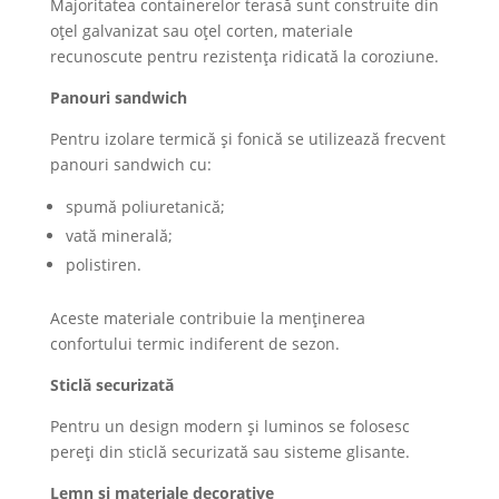
Majoritatea containerelor terasă sunt construite din
oțel galvanizat sau oțel corten, materiale
recunoscute pentru rezistența ridicată la coroziune.
Panouri sandwich
Pentru izolare termică și fonică se utilizează frecvent
panouri sandwich cu:
spumă poliuretanică;
vată minerală;
polistiren.
Aceste materiale contribuie la menținerea
confortului termic indiferent de sezon.
Sticlă securizată
Pentru un design modern și luminos se folosesc
pereți din sticlă securizată sau sisteme glisante.
Lemn și materiale decorative