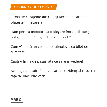
ULTIMELE ARTICOLE
Firma de curățenie din Cluj și taxele pe care le
plătește în fiecare an
Ham pentru motocoasă: o alegere între utilitate și
obligativitate. Ce riști dacă nu-l porți?
Cum vă ajută un consult oftalmologic cu bilet de
trimitere
Cauți o firmă de pază? Iată ce să ai în vedere!
Avantajele locuirii într-un cartier rezidențial modern
față de blocurile vechi
PREC.