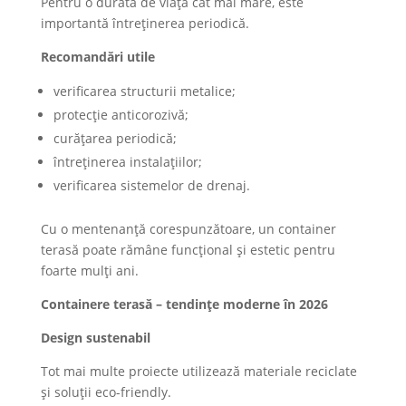
Pentru o durată de viață cât mai mare, este
importantă întreținerea periodică.
Recomandări utile
verificarea structurii metalice;
protecție anticorozivă;
curățarea periodică;
întreținerea instalațiilor;
verificarea sistemelor de drenaj.
Cu o mentenanță corespunzătoare, un container
terasă poate rămâne funcțional și estetic pentru
foarte mulți ani.
Containere terasă – tendințe moderne în 2026
Design sustenabil
Tot mai multe proiecte utilizează materiale reciclate
și soluții eco-friendly.