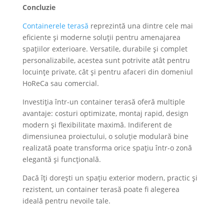
Concluzie
Containerele terasă
reprezintă una dintre cele mai
eficiente și moderne soluții pentru amenajarea
spațiilor exterioare. Versatile, durabile și complet
personalizabile, acestea sunt potrivite atât pentru
locuințe private, cât și pentru afaceri din domeniul
HoReCa sau comercial.
Investiția într-un container terasă oferă multiple
avantaje: costuri optimizate, montaj rapid, design
modern și flexibilitate maximă. Indiferent de
dimensiunea proiectului, o soluție modulară bine
realizată poate transforma orice spațiu într-o zonă
elegantă și funcțională.
Dacă îți dorești un spațiu exterior modern, practic și
rezistent, un container terasă poate fi alegerea
ideală pentru nevoile tale.