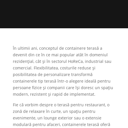
În ultimii ani, conceptul de containere terasă a
devenit din ce în ce mai popular atât în domeniul
rezidențial, cât și în sectorul HoReCa, industrial sau
comercial. Flexibilitatea, costurile reduse și
posibilitatea de personalizare transformă
containerele tip terasă într-o alegere ideală pentru
persoane fizice și companii care își doresc un spațiu
modern, rezistent și rapid de implementat.
Fie că vorbim despre o terasă pentru restaurant, o
zonă de relaxare în curte, un spațiu pentru
evenimente, un lounge exterior sau o extensie
modulară pentru afaceri, containerele terasă oferă