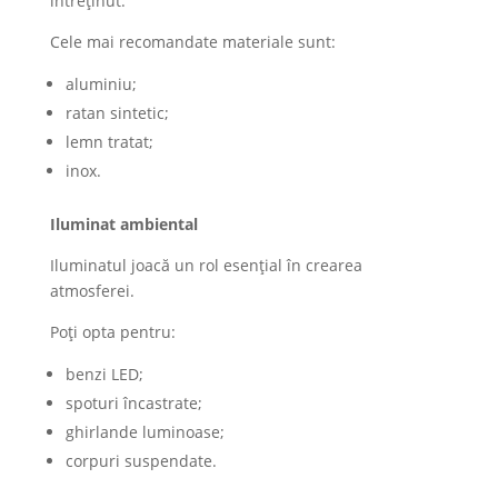
întreținut.
Cele mai recomandate materiale sunt:
aluminiu;
ratan sintetic;
lemn tratat;
inox.
Iluminat ambiental
Iluminatul joacă un rol esențial în crearea
atmosferei.
Poți opta pentru:
benzi LED;
spoturi încastrate;
ghirlande luminoase;
corpuri suspendate.