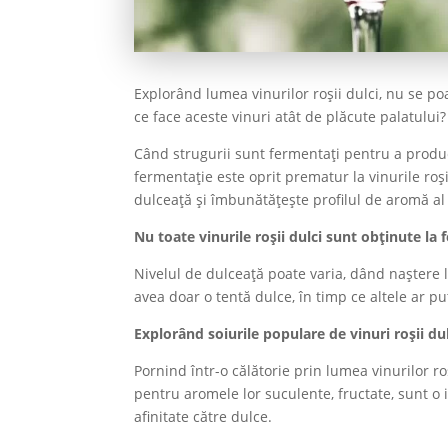
Explorând lumea vinurilor roșii dulci, nu se p
ce face aceste vinuri atât de plăcute palatului? 
Când strugurii sunt fermentați pentru a produc
fermentație este oprit prematur la vinurile roș
dulceață și îmbunătățește profilul de aromă al 
Nu toate vinurile roșii dulci sunt obținute la f
Nivelul de dulceață poate varia, dând naștere l
avea doar o tentă dulce, în timp ce altele ar pu
Explorând soiurile populare de vinuri roșii du
Pornind într-o călătorie prin lumea vinurilor r
pentru aromele lor suculente, fructate, sunt o 
afinitate către dulce.