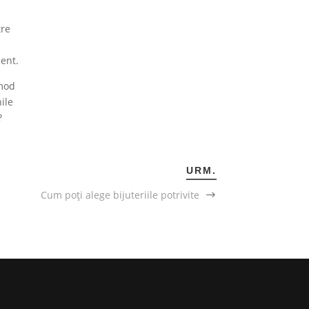
tre
e
lent.
omod
ile
?
URM.
Cum poți alege bijuteriile potrivite