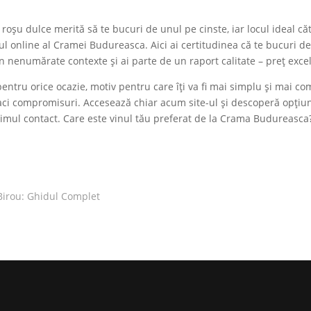
roșu dulce merită să te bucuri de unul pe cinste, iar locul ideal că
ul online al Cramei Budureasca. Aici ai certitudinea că te bucuri d
 în nenumărate contexte și ai parte de un raport calitate – preț exce
pentru orice ocazie, motiv pentru care îți va fi mai simplu și mai c
ă faci compromisuri. Accesează chiar acum site-ul și descoperă opțiun
rimul contact. Care este vinul tău preferat de la Crama Budureasca
Birou: Ghidul Complet