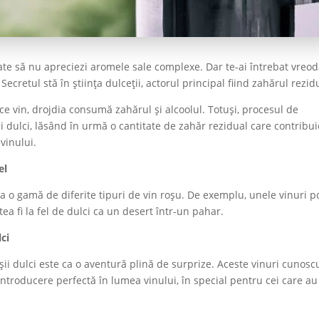
oate să nu apreciezi aromele sale complexe. Dar te-ai întrebat vreo
Secretul stă în știința dulceții, actorul principal fiind zahărul rezid
e vin, drojdia consumă zahărul și alcoolul. Totuși, procesul de
ii dulci, lăsând în urmă o cantitate de zahăr rezidual care contribui
vinului.
el
a o gamă de diferite tipuri de vin roșu. De exemplu, unele vinuri p
tea fi la fel de dulci ca un desert într-un pahar.
lci
oșii dulci este ca o aventură plină de surprize. Aceste vinuri cunosc
introducere perfectă în lumea vinului, în special pentru cei care au