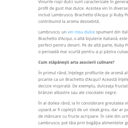
Vinurile roșii dulci sunt caracterizate în gener
profil de gust mai dulce. Acestea vin în diverse
includ Lambrusco, Brachetto d’Acqui și Ruby Po
contribuind la aroma deosebită.
Lambrusco, un
vin rosu dulce
spumant din Itali
Brachetto d’Acqui, o altă bijuterie italiană, es
perfect pentru desert. Pe de altă parte, Ruby Po
o perioadă mai scurtă pentru a-și păstra culoa
Cum stăpânești arta asocierii culinare?
În primul rând, înțelege profilurile de aromă al
picante ca un Brachetto d’Acqui? Această înțele
decizie inspirată. De exemplu, dulceața fruct
brânzei albastre sau ale ciocolatei negre.
În al doilea rând, ia în considerare greutatea 
ușoară ar fi copleșit de un steak greu, dar ar 
de mâncare cu fructe acrișoare. În cele din urmă,
Lambrusco, pot tăia prin bogăția alimentelor gr