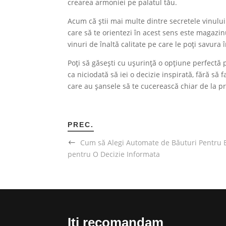
crearea armoniei pe palatul tău.
Acum că știi mai multe dintre secretele vinului 
care să te orientezi în acest sens este magazin
vinuri de înaltă calitate pe care le poți savura
Poți să găsești cu ușurință o opțiune perfectă 
ca niciodată să iei o decizie inspirată, fără s
care au șansele să te cucerească chiar de la p
PREC.
Cum să Alegi Automate de Băuturi Pentru 
pentru O Decizie Informata
Iti recomandam