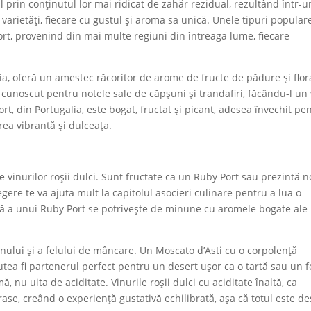
al prin conținutul lor mai ridicat de zahăr rezidual, rezultând într-u
 varietăți, fiecare cu gustul și aroma sa unică. Unele tipuri popular
rt, provenind din mai multe regiuni din întreaga lume, fiecare
a, oferă un amestec răcoritor de arome de fructe de pădure și flor
te cunoscut pentru notele sale de căpșuni și trandafiri, făcându-l un
rt, din Portugalia, este bogat, fructat și picant, adesea învechit pe
rea vibrantă și dulceața.
e vinurilor roșii dulci. Sunt fructate ca un Ruby Port sau prezintă n
gere te va ajuta mult la capitolul asocieri culinare pentru a lua o
ată a unui Ruby Port se potrivește de minune cu aromele bogate ale
vinului și a felului de mâncare. Un Moscato d’Asti cu o corpolență
putea fi partenerul perfect pentru un desert ușor ca o tartă sau un f
 nu uita de aciditate. Vinurile roșii dulci cu aciditate înaltă, ca
ase, creând o experiență gustativă echilibrată, așa că totul este d