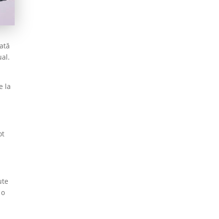
dată
ual.
e la
ot
ute
 o