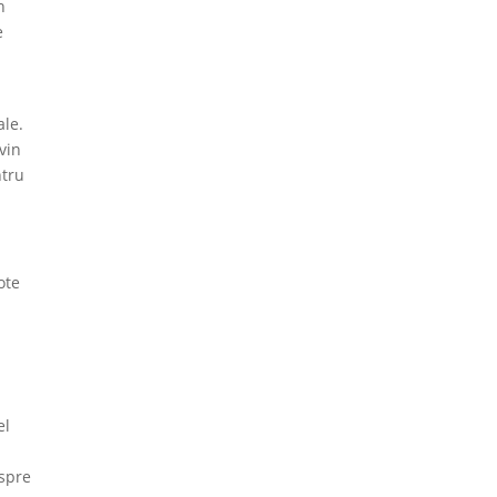
n
e
ale.
 vin
ntru
ote
el
espre