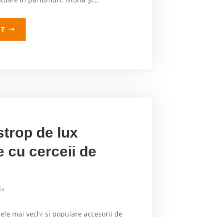
LT
trop de lux
le cu cerceii de
da
cele mai vechi și populare accesorii de