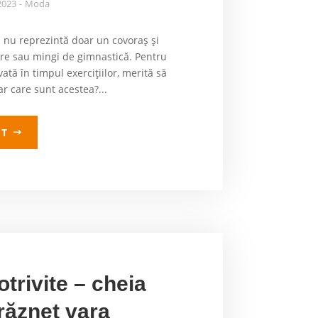
2023
Moda
 nu reprezintă doar un covoraș și
re sau mingi de gimnastică. Pentru
ată în timpul exercițiilor, merită să
ar care sunt acestea?...
LT
trivite – cheia
drăzneț vara