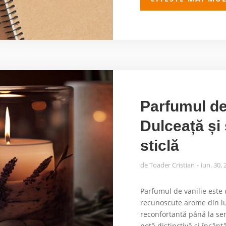
Parfumul de
Dulceață și 
sticlă
de
Toader Cristian
iun. 30,
Parfumul de vanilie este 
recunoscute arome din lu
reconfortantă până la sen
notă distinctivă și încântă