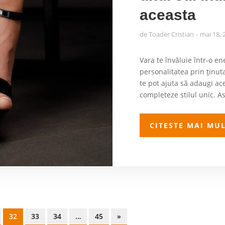
aceasta
de
Toader Cristian
mai 18, 
Vara te învăluie într-o en
personalitatea prin ținuta
te pot ajuta să adaugi ace
completeze stilul unic. Ast
CITESTE MAI MU
32
33
34
…
45
»