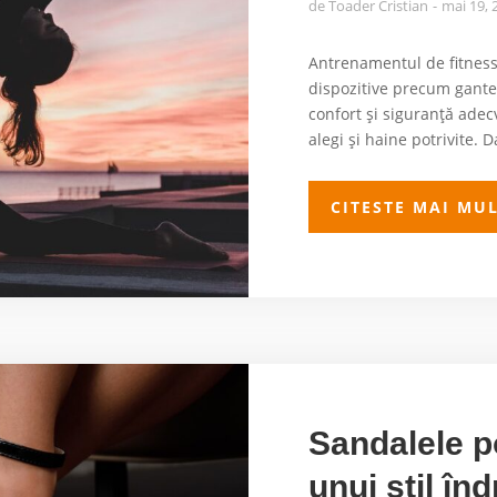
de
Toader Cristian
mai 19, 
Antrenamentul de fitness
dispozitive precum gante
confort și siguranță adecv
alegi și haine potrivite. D
CITESTE MAI MU
Sandalele po
unui stil în