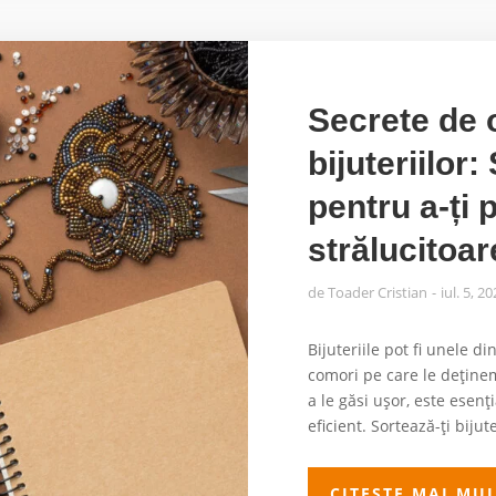
Secrete de 
bijuteriilor:
pentru a-ți 
strălucitoar
de
Toader Cristian
iul. 5, 2
Bijuteriile pot fi unele di
comori pe care le deținem
a le găsi ușor, este esen
eficient. Sortează-ți bijute
CITESTE MAI MU