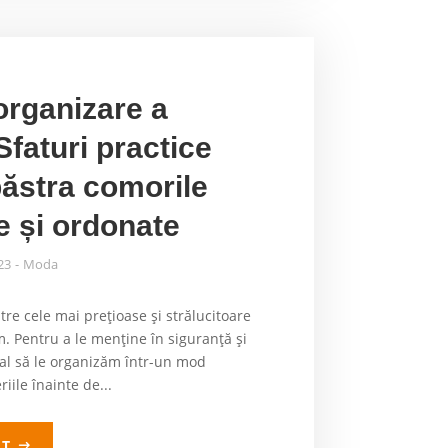
organizare a
 Sfaturi practice
păstra comorile
e și ordonate
023
Moda
ntre cele mai prețioase și strălucitoare
. Pentru a le menține în siguranță și
țial să le organizăm într-un mod
riile înainte de...
LT