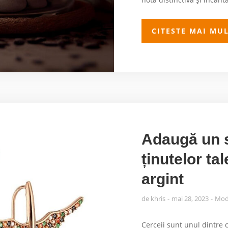
CITESTE MAI MU
Adaugă un s
ținutelor ta
argint
de
khris
mai 28, 2023
Mo
Cerceii sunt unul dintre 