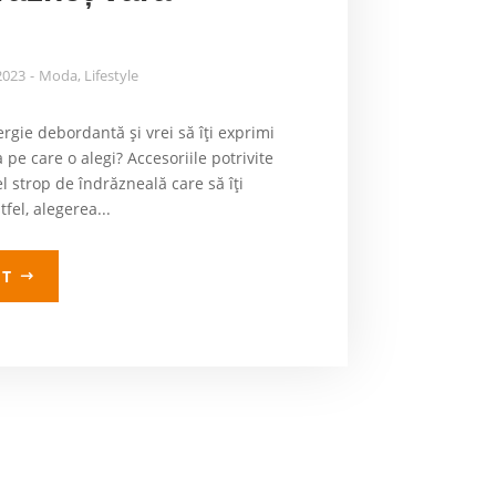
2023
Moda
,
Lifestyle
ergie debordantă și vrei să îți exprimi
 pe care o alegi? Accesoriile potrivite
l strop de îndrăzneală care să îți
fel, alegerea...
LT