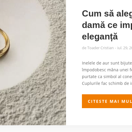
Cum să aleg
damă ce im
eleganță
de
Toader Cristian
iul. 29, 
Inelele de aur sunt biju
împodobesc mâna unei fem
purtate ca simbol al con
Cuplurile fac schimb de i
CITESTE MAI MU