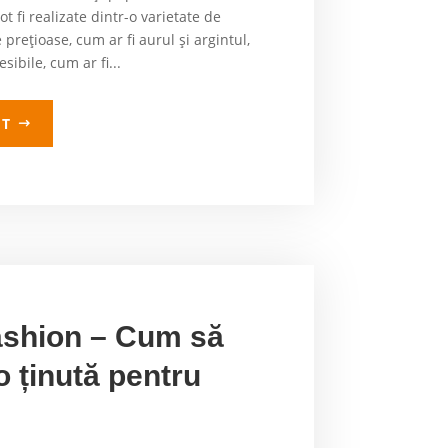
 fi realizate dintr-o varietate de
 prețioase, cum ar fi aurul și argintul,
sibile, cum ar fi...
LT
fashion – Cum să
o ținută pentru