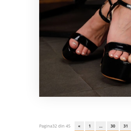
Pagina32 din 45
«
1
…
30
31