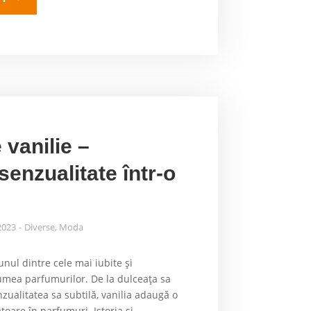
 vanilie –
senzualitate într-o
 2023
Diverse
,
Moda
unul dintre cele mai iubite și
mea parfumurilor. De la dulceața sa
zualitatea sa subtilă, vanilia adaugă o
toare în parfumuri. Istoria și...