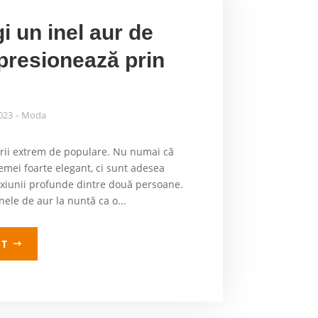
i un inel aur de
presionează prin
2023
Moda
terii extrem de populare. Nu numai că
ei foarte elegant, ci sunt adesea
exiunii profunde dintre două persoane.
nele de aur la nuntă ca o...
LT