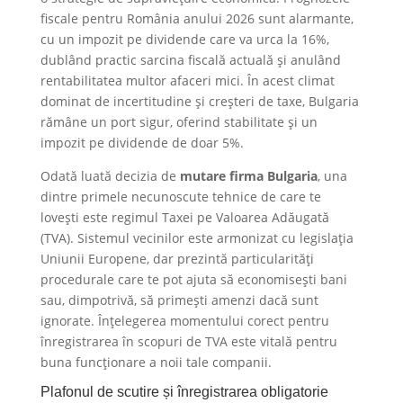
fiscale pentru România anului 2026 sunt alarmante,
cu un impozit pe dividende care va urca la 16%,
dublând practic sarcina fiscală actuală și anulând
rentabilitatea multor afaceri mici. În acest climat
dominat de incertitudine și creșteri de taxe, Bulgaria
rămâne un port sigur, oferind stabilitate și un
impozit pe dividende de doar 5%.
Odată luată decizia de
mutare firma Bulgaria
, una
dintre primele necunoscute tehnice de care te
lovești este regimul Taxei pe Valoarea Adăugată
(TVA). Sistemul vecinilor este armonizat cu legislația
Uniunii Europene, dar prezintă particularități
procedurale care te pot ajuta să economisești bani
sau, dimpotrivă, să primești amenzi dacă sunt
ignorate. Înțelegerea momentului corect pentru
înregistrarea în scopuri de TVA este vitală pentru
buna funcționare a noii tale companii.
​Plafonul de scutire și înregistrarea obligatorie