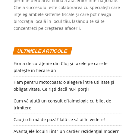
permite derularea fluidă a afacerilor internaționale.
Cheia succesului este colaborarea cu specialiști care
înțeleg ambele sisteme fiscale și care pot naviga
birocrația locală în locul tău, lăsându-te să te
concentrezi pe creșterea afacerii.
ULTIMELE ARTICOLE
Firma de curățenie din Cluj și taxele pe care le
plătește în fiecare an
Ham pentru motocoasă: o alegere între utilitate și
obligativitate. Ce riști dacă nu-l porți?
Cum vă ajută un consult oftalmologic cu bilet de
trimitere
Cauți o firmă de pază? Iată ce să ai în vedere!
Avantajele locuirii într-un cartier rezidențial modern