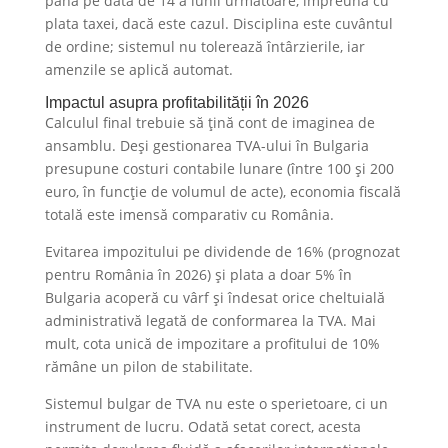
până pe data de 14 a lunii următoare, împreună cu
plata taxei, dacă este cazul. Disciplina este cuvântul
de ordine; sistemul nu tolerează întârzierile, iar
amenzile se aplică automat.
​Impactul asupra profitabilității în 2026
Calculul final trebuie să țină cont de imaginea de
ansamblu. Deși gestionarea TVA-ului în Bulgaria
presupune costuri contabile lunare (între 100 și 200
euro, în funcție de volumul de acte), economia fiscală
totală este imensă comparativ cu România.
Evitarea impozitului pe dividende de 16% (prognozat
pentru România în 2026) și plata a doar 5% în
Bulgaria acoperă cu vârf și îndesat orice cheltuială
administrativă legată de conformarea la TVA. Mai
mult, cota unică de impozitare a profitului de 10%
rămâne un pilon de stabilitate.
Sistemul bulgar de TVA nu este o sperietoare, ci un
instrument de lucru. Odată setat corect, acesta