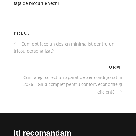
față de blocurile vechi
PREC.
Cum pot face un design minimalist pentru un
tricou personalizat?
URM.
Cum alegi corect un aparat de aer condiționat în
2026 – Ghid complet pentru confort, economie și
eficiență
Iti recomandam