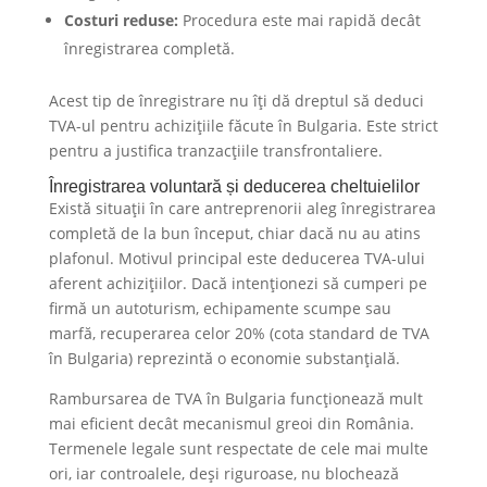
Costuri reduse:
Procedura este mai rapidă decât
înregistrarea completă.
Acest tip de înregistrare nu îți dă dreptul să deduci
TVA-ul pentru achizițiile făcute în Bulgaria. Este strict
pentru a justifica tranzacțiile transfrontaliere.
​Înregistrarea voluntară și deducerea cheltuielilor
Există situații în care antreprenorii aleg înregistrarea
completă de la bun început, chiar dacă nu au atins
plafonul. Motivul principal este deducerea TVA-ului
aferent achizițiilor. Dacă intenționezi să cumperi pe
firmă un autoturism, echipamente scumpe sau
marfă, recuperarea celor 20% (cota standard de TVA
în Bulgaria) reprezintă o economie substanțială.
Rambursarea de TVA în Bulgaria funcționează mult
mai eficient decât mecanismul greoi din România.
Termenele legale sunt respectate de cele mai multe
ori, iar controalele, deși riguroase, nu blochează