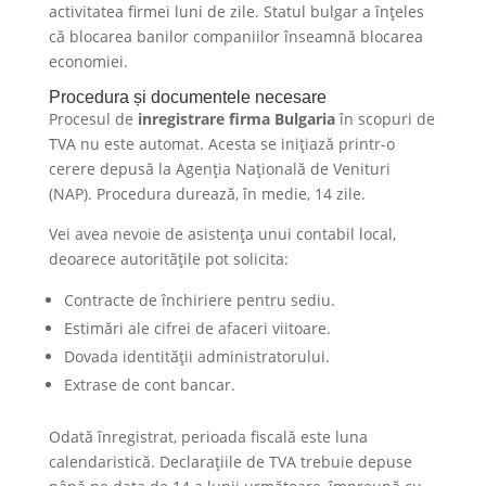
activitatea firmei luni de zile. Statul bulgar a înțeles
că blocarea banilor companiilor înseamnă blocarea
economiei.
​Procedura și documentele necesare
Procesul de
inregistrare firma Bulgaria
în scopuri de
TVA nu este automat. Acesta se inițiază printr-o
cerere depusă la Agenția Națională de Venituri
(NAP). Procedura durează, în medie, 14 zile.
Vei avea nevoie de asistența unui contabil local,
deoarece autoritățile pot solicita:
Contracte de închiriere pentru sediu.
Estimări ale cifrei de afaceri viitoare.
Dovada identității administratorului.
Extrase de cont bancar.
Odată înregistrat, perioada fiscală este luna
calendaristică. Declarațiile de TVA trebuie depuse