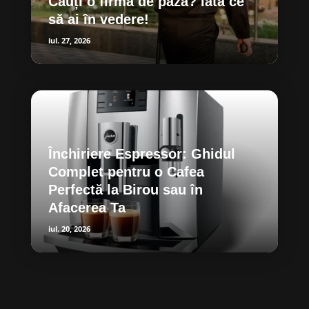
Cauți o firmă de pază? Iată ce
să ai în vedere!
iul. 27, 2026
Închiriere Espressor: Ghidul
Complet pentru o Cafea
Perfectă la Birou sau în
Afacerea Ta
iul. 20, 2026