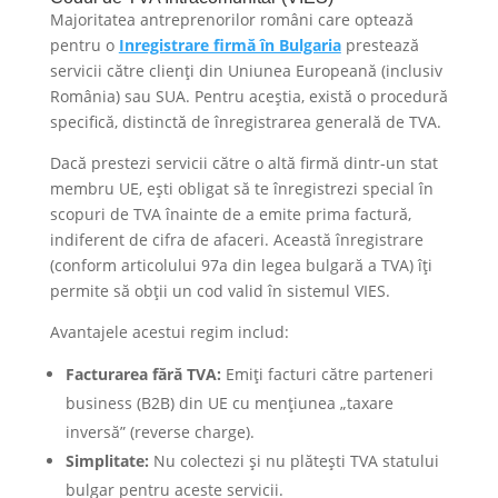
Majoritatea antreprenorilor români care optează
pentru o
Inregistrare firmă în Bulgaria
prestează
servicii către clienți din Uniunea Europeană (inclusiv
România) sau SUA. Pentru aceștia, există o procedură
specifică, distinctă de înregistrarea generală de TVA.
Dacă prestezi servicii către o altă firmă dintr-un stat
membru UE, ești obligat să te înregistrezi special în
scopuri de TVA înainte de a emite prima factură,
indiferent de cifra de afaceri. Această înregistrare
(conform articolului 97a din legea bulgară a TVA) îți
permite să obții un cod valid în sistemul VIES.
Avantajele acestui regim includ:
Facturarea fără TVA:
Emiți facturi către parteneri
business (B2B) din UE cu mențiunea „taxare
inversă” (reverse charge).
Simplitate:
Nu colectezi și nu plătești TVA statului
bulgar pentru aceste servicii.