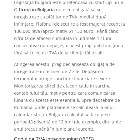
Legislația bulgară este prietenoasă cu start-up-urile.
O
firmă în Bulgaria
nu este obligată să se
înregistreze ca plătitor de TVA imediat după
înființare. Plafonul de scutire a fost majorat recent la
100.000 leva (aproximativ 51.130 euro). Până când
cifra ta de afaceri cumulată în ultimele 12 luni
consecutive nu depășește acest prag, poți funcționa
fără să colectezi TVA de la clienții tăi locali.
Atingerea acestui prag declanșează obligația de
înregistrare în termen de 7 zile. Depășirea
termenului atrage sancțiuni financiare severe.
Monitorizarea cifrei de afaceri cade în sarcina
contabilului tău, motiv pentru care comunicarea
lunară cu acesta este esențială. Spre deosebire de
România, unde plafoanele se calculează la anul
calendaristic, în Bulgaria calculul se face pe o
perioadă glisantă de 12 luni (de exemplu, din iunie
anul trecut până în iunie anul curent).
​Codul de TVA Intracomunitar (VIES)