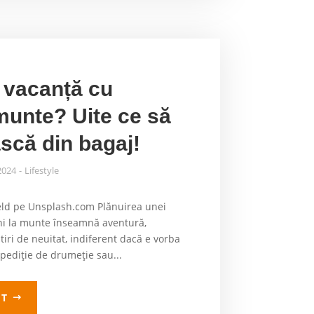
o vacanță cu
 munte? Uite ce să
ască din bagaj!
 2024
Lifestyle
ld pe Unsplash.com Plănuirea unei
eni la munte înseamnă aventură,
tiri de neuitat, indiferent dacă e vorba
xpediție de drumeție sau...
LT