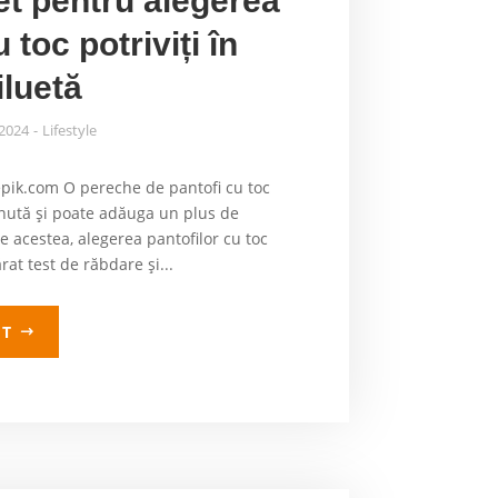
t pentru alegerea
 toc potriviți în
iluetă
 2024
Lifestyle
pik.com O pereche de pantofi cu toc
inută și poate adăuga un plus de
e acestea, alegerea pantofilor cu toc
rat test de răbdare și...
LT