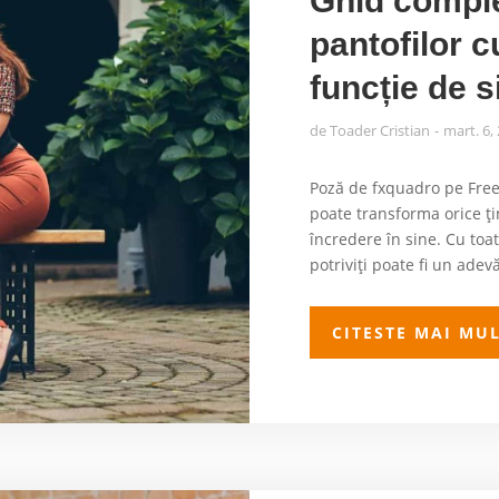
Ghid comple
pantofilor cu
funcție de s
de
Toader Cristian
mart. 6,
Poză de fxquadro pe Free
poate transforma orice ț
încredere în sine. Cu toat
potriviți poate fi un adevă
CITESTE MAI MU