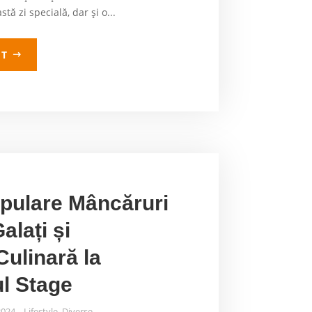
tă zi specială, dar și o...
LT
pulare Mâncăruri
alați și
Culinară la
l Stage
2024
Lifestyle
,
Diverse