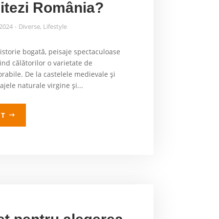
zitezi România?
 2024
Diverse
,
Lifestyle
istorie bogată, peisaje spectaculoase
ind călătorilor o varietate de
abile. De la castelele medievale și
ajele naturale virgine și...
LT