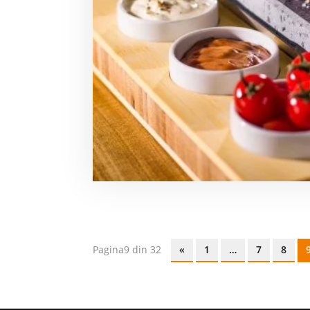
Pagina9 din 32
«
1
…
7
8