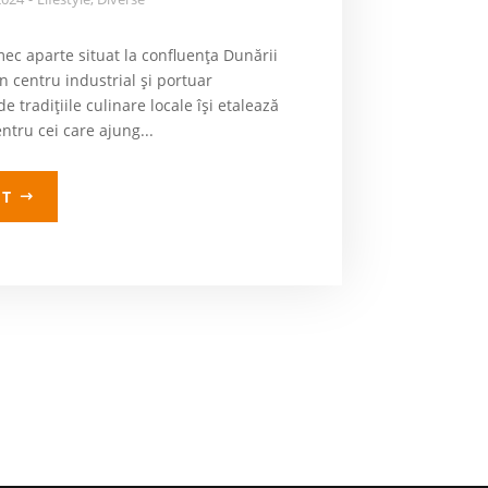
mec aparte situat la confluența Dunării
n centru industrial și portuar
e tradițiile culinare locale își etalează
entru cei care ajung...
LT