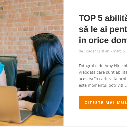
TOP 5 abilit
să le ai pe
în orice do
de
Toader Cristian
mart. 6,
Fotografie de Amy Hirsch
vreodată care sunt abilită
acestea în cariera ta pro
este momentul potrivit! Es
CITESTE MAI MU