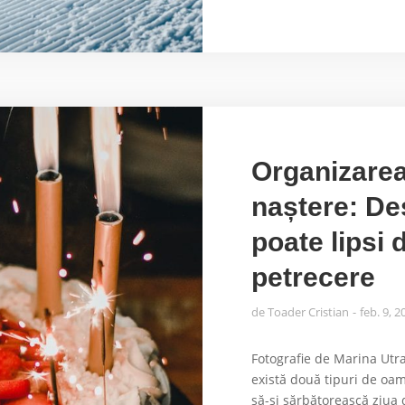
Organizarea
naștere: De
poate lipsi d
petrecere
de
Toader Cristian
feb. 9, 2
Fotografie de Marina Ut
există două tipuri de oa
să-și sărbătorească ziua 