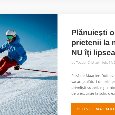
Plănuiești 
prietenii la
NU îți lipse
de
Toader Cristian
feb. 14,
Poză de Maarten Duineve
vacanțe alături de priet
priveliști superbe și amin
de o excursie la schi, o e
CITESTE MAI MU