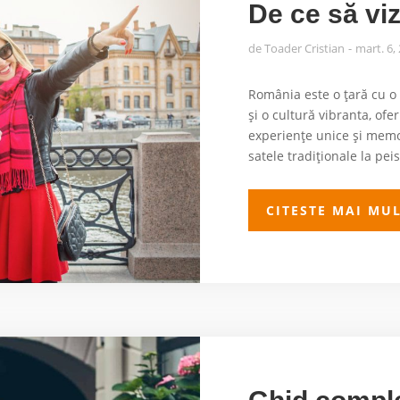
De ce să vi
de
Toader Cristian
mart. 6,
România este o țară cu o 
și o cultură vibranta, ofer
experiențe unice și memor
satele tradiționale la peis
CITESTE MAI MU