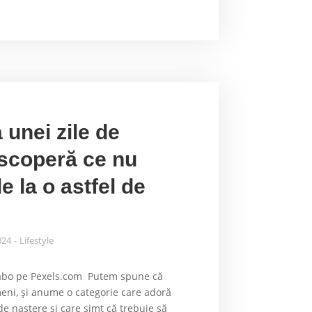
 unei zile de
scoperă ce nu
e la o astfel de
024
Lifestyle
rabo pe Pexels.com Putem spune că
meni, și anume o categorie care adoră
de naștere și care simt că trebuie să