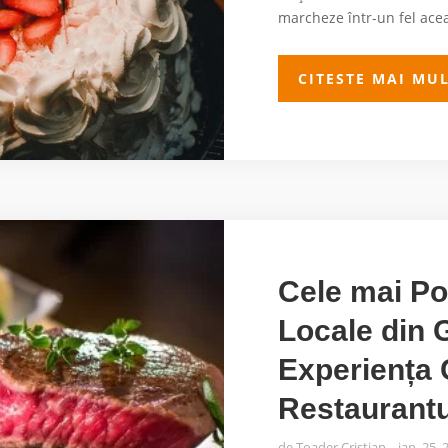
marcheze într-un fel aceas
CITESTE MAI MU
Cele mai Po
Locale din G
Experiența 
Restaurantu
de
Toader Cristian
ian. 25, 