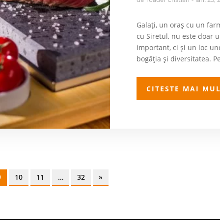
Galați, un oraș cu un far
cu Siretul, nu este doar u
important, ci și un loc und
bogăția și diversitatea. P
CITESTE MAI MU
9
10
11
…
32
»