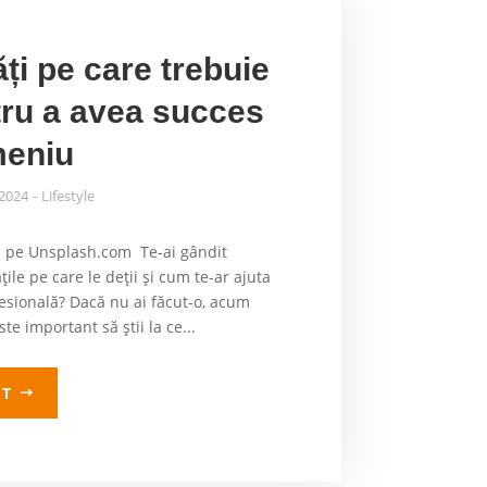
ăți pe care trebuie
ntru a avea succes
meniu
 2024
Lifestyle
i pe Unsplash.com Te-ai gândit
țile pe care le deții și cum te-ar ajuta
fesională? Dacă nu ai făcut-o, acum
te important să știi la ce...
LT