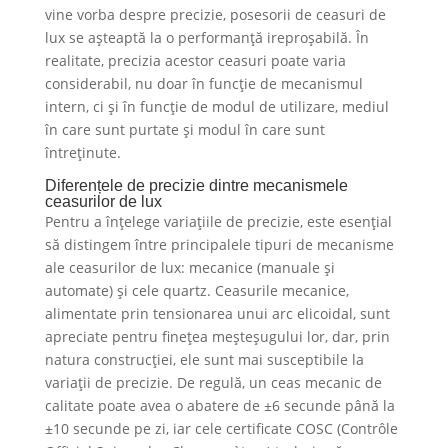
vine vorba despre precizie, posesorii de ceasuri de
lux se așteaptă la o performanță ireproșabilă. În
realitate, precizia acestor ceasuri poate varia
considerabil, nu doar în funcție de mecanismul
intern, ci și în funcție de modul de utilizare, mediul
în care sunt purtate și modul în care sunt
întreținute.
Diferențele de precizie dintre mecanismele
ceasurilor de lux
Pentru a înțelege variațiile de precizie, este esențial
să distingem între principalele tipuri de mecanisme
ale ceasurilor de lux: mecanice (manuale și
automate) și cele quartz. Ceasurile mecanice,
alimentate prin tensionarea unui arc elicoidal, sunt
apreciate pentru finețea meșteșugului lor, dar, prin
natura construcției, ele sunt mai susceptibile la
variații de precizie. De regulă, un ceas mecanic de
calitate poate avea o abatere de ±6 secunde până la
±10 secunde pe zi, iar cele certificate COSC (Contrôle