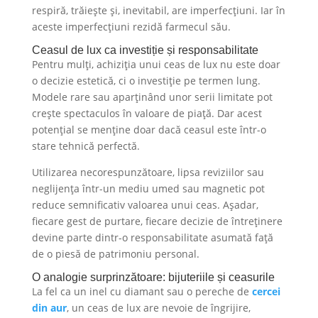
respiră, trăiește și, inevitabil, are imperfecțiuni. Iar în
aceste imperfecțiuni rezidă farmecul său.
Ceasul de lux ca investiție și responsabilitate
Pentru mulți, achiziția unui ceas de lux nu este doar
o decizie estetică, ci o investiție pe termen lung.
Modele rare sau aparținând unor serii limitate pot
crește spectaculos în valoare de piață. Dar acest
potențial se menține doar dacă ceasul este într-o
stare tehnică perfectă.
Utilizarea necorespunzătoare, lipsa reviziilor sau
neglijența într-un mediu umed sau magnetic pot
reduce semnificativ valoarea unui ceas. Așadar,
fiecare gest de purtare, fiecare decizie de întreținere
devine parte dintr-o responsabilitate asumată față
de o piesă de patrimoniu personal.
O analogie surprinzătoare: bijuteriile și ceasurile
La fel ca un inel cu diamant sau o pereche de
cercei
din aur
, un ceas de lux are nevoie de îngrijire,