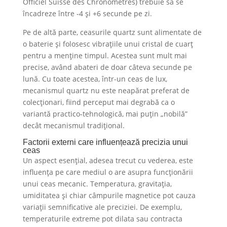
Officiel Suisse des Chronomètres) trebuie să se
încadreze între -4 și +6 secunde pe zi.
Pe de altă parte, ceasurile quartz sunt alimentate de
o baterie și folosesc vibrațiile unui cristal de cuarț
pentru a menține timpul. Acestea sunt mult mai
precise, având abateri de doar câteva secunde pe
lună. Cu toate acestea, într-un ceas de lux,
mecanismul quartz nu este neapărat preferat de
colecționari, fiind perceput mai degrabă ca o
variantă practico-tehnologică, mai puțin „nobilă”
decât mecanismul tradițional.
Factorii externi care influențează precizia unui
ceas
Un aspect esențial, adesea trecut cu vederea, este
influența pe care mediul o are asupra funcționării
unui ceas mecanic. Temperatura, gravitația,
umiditatea și chiar câmpurile magnetice pot cauza
variații semnificative ale preciziei. De exemplu,
temperaturile extreme pot dilata sau contracta