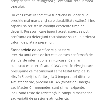
componentelor, reungerea și, eventual, recalibrarea
ceasului.
Un ceas revizuit corect va funcționa nu doar cu o
precizie mai mare, ci și cu o durabilitate extinsă, fiind
capabil să reziste în condiții excelente timp de
decenii. Posesorii care ignoră acest aspect se pot
confrunta cu defecțiuni costisitoare sau cu pierderea
valorii de piață a piesei lor.
Standardele de certificare și testare
Precizia unui ceas de lux este adesea confirmată de
standarde internaționale riguroase. Cel mai
cunoscut este certificatul COSC, emis în Elveția, care
presupune ca mecanismul să fie testat timp de 15
zile, în 5 poziții diferite și la 3 temperaturi diferite.
Alte standarde, precum METAS (folosit de Omega)
sau Master Chronometer, sunt și mai exigente,
incluzând teste de rezistență la câmpuri magnetice
sau variații de presiune atmosferică.