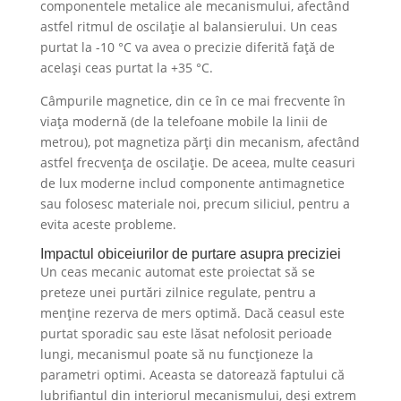
componentele metalice ale mecanismului, afectând
astfel ritmul de oscilație al balansierului. Un ceas
purtat la -10 °C va avea o precizie diferită față de
același ceas purtat la +35 °C.
Câmpurile magnetice, din ce în ce mai frecvente în
viața modernă (de la telefoane mobile la linii de
metrou), pot magnetiza părți din mecanism, afectând
astfel frecvența de oscilație. De aceea, multe ceasuri
de lux moderne includ componente antimagnetice
sau folosesc materiale noi, precum siliciul, pentru a
evita aceste probleme.
Impactul obiceiurilor de purtare asupra preciziei
Un ceas mecanic automat este proiectat să se
preteze unei purtări zilnice regulate, pentru a
menține rezerva de mers optimă. Dacă ceasul este
purtat sporadic sau este lăsat nefolosit perioade
lungi, mecanismul poate să nu funcționeze la
parametri optimi. Aceasta se datorează faptului că
lubrifiantul din interiorul mecanismului, deși extrem