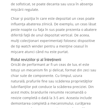
de sofisticat, se poate decanta sau usca în absența
mișcării regulate.
Chiar și poziția în care este depozitat un ceas poate
influența abaterea zilnică. De exemplu, un ceas lăsat
peste noapte cu fața în sus poate prezenta o abatere
diferită față de unul depozitat vertical. De aceea,
mulți colecționari experimentați folosesc dispozitive
de tip watch winder pentru a menține ceasul în
mișcare atunci când nu este purtat.
Rolul reviziilor și al întreținerii
Oricât de performant ar fi un ceas de lux, el este
totuși un mecanism fin și delicat, format din zeci sau
chiar sute de componente. Cu timpul, uzura
naturală, prafurile fine sau scăderea proprietăților
lubrifianților pot conduce la scăderea preciziei. Din
acest motiv, brandurile renumite recomandă o
revizie completă o dată la 3-5 ani. Aceasta include
demontarea completă a mecanismului, curățarea