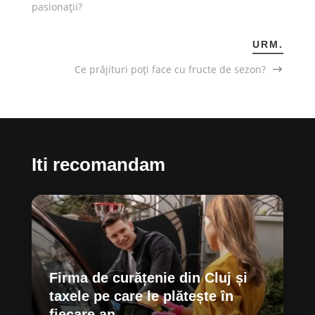
pasionații?
URM.
Ce prăjituri poți face cu fructe de sezon?
Iti recomandam
Firma de curățenie din Cluj și
taxele pe care le plătește în
fiecare an