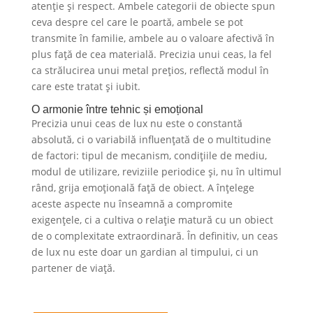
atenție și respect. Ambele categorii de obiecte spun
ceva despre cel care le poartă, ambele se pot
transmite în familie, ambele au o valoare afectivă în
plus față de cea materială. Precizia unui ceas, la fel
ca strălucirea unui metal prețios, reflectă modul în
care este tratat și iubit.
O armonie între tehnic și emoțional
Precizia unui ceas de lux nu este o constantă
absolută, ci o variabilă influențată de o multitudine
de factori: tipul de mecanism, condițiile de mediu,
modul de utilizare, reviziile periodice și, nu în ultimul
rând, grija emoțională față de obiect. A înțelege
aceste aspecte nu înseamnă a compromite
exigențele, ci a cultiva o relație matură cu un obiect
de o complexitate extraordinară. În definitiv, un ceas
de lux nu este doar un gardian al timpului, ci un
partener de viață.