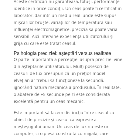
Aceste certificări nu garantează, totuși, performanțe
identice în orice condiții. Un ceas poate fi certificat în
laborator, dar într-un mediu real, unde este supus
mișcărilor bruște, variațiilor de temperatură sau
influenței electromagnetice, precizia sa poate varia
sensibil. Aici intervine experiența utilizatorului și
grija cu care este tratat ceasul.
Psihologia preciziei: așteptări versus realitate
O parte importantă a percepției asupra preciziei vine
din așteptările utilizatorului. Mulți posesori de
ceasuri de lux presupun că un prețios model
elvețian ar trebui să funcționeze la secundă,
ignorând natura mecanică a produsului. În realitate,
o abatere de +5 secunde pe zi este considerată
excelentă pentru un ceas mecanic.
Este important să facem distincția între ceasul ca
obiect de precizie și ceasul ca expresie a
meșteșugului uman. Un ceas de lux nu este un
computer, ci o piesă construită cu migală, care