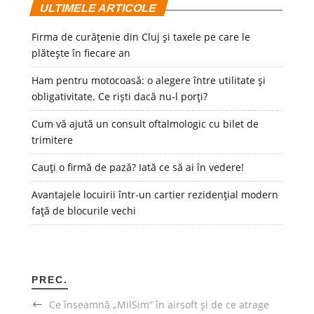
ULTIMELE ARTICOLE
Firma de curățenie din Cluj și taxele pe care le
plătește în fiecare an
Ham pentru motocoasă: o alegere între utilitate și
obligativitate. Ce riști dacă nu-l porți?
Cum vă ajută un consult oftalmologic cu bilet de
trimitere
Cauți o firmă de pază? Iată ce să ai în vedere!
Avantajele locuirii într-un cartier rezidențial modern
față de blocurile vechi
PREC.
Ce înseamnă „MilSim” în airsoft și de ce atrage