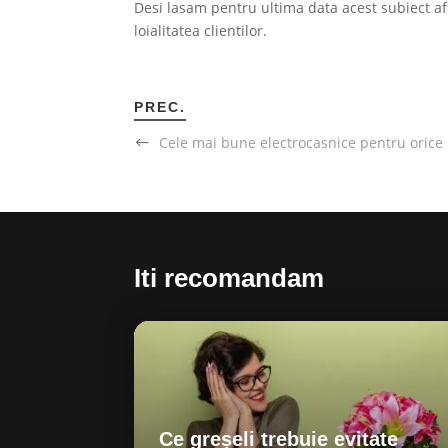
Desi lasam pentru ultima data acest subiect afl
loialitatea clientilor.
PREC.
Cele mai bune electrocasnice pentru orice 
Iti recomandam
Ce greșeli trebuie evitate