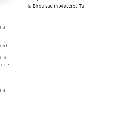
la Birou sau în Afacerea Ta
i
ului
reri.
tele
ar de
a
bile,