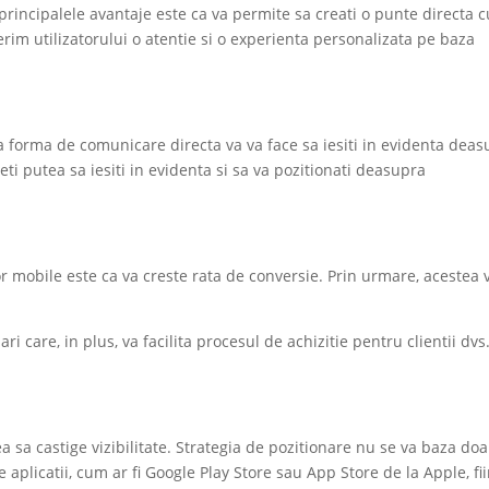
incipalele avantaje este ca va permite sa creati o punte directa c
ferim utilizatorului o atentie si o experienta personalizata pe baza
ta forma de comunicare directa va va face sa iesiti in evidenta dea
eti putea sa iesiti in evidenta si sa va pozitionati deasupra
lor mobile este ca va creste rata de conversie. Prin urmare, acestea 
ri care, in plus, va facilita procesul de achizitie pentru clientii dvs.
ea sa castige vizibilitate. Strategia de pozitionare nu se va baza do
 aplicatii, cum ar fi Google Play Store sau App Store de la Apple, fi