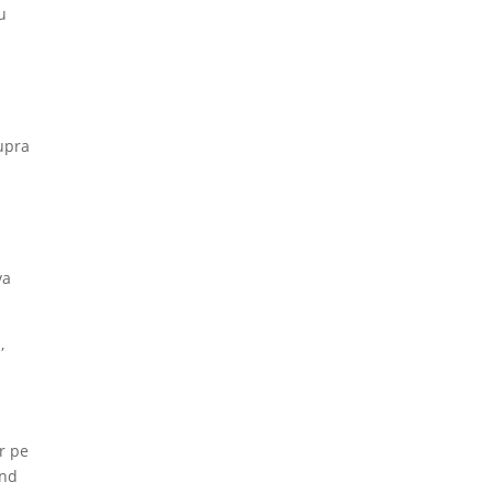
u
supra
va
,
ar pe
ind