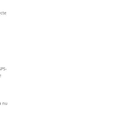
ecte
GPS-
e
ta nu