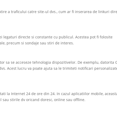
ire a traficului catre site-ul dvs., cum ar fi inserarea de linkuri dir
ei legaturi directe si constante cu publicul. Acestea pot fi folosite
ale, precum si sondaje sau stiri de interes.
utor sa se acceseze tehnologia dispozitivelor. De exemplu, datorita 
 dvs. Acest lucru va poate ajuta sa le trimiteti notificari personalizat
ctati la Internet 24 de ore din 24. In cazul aplicatiilor mobile, aceas
ul sau stirile dv oricand doresc, online sau offline.