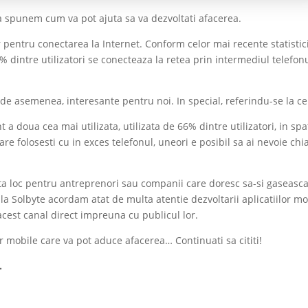
 Va spunem cum va pot ajuta sa va dezvoltati afacerea.
pentru conectarea la Internet. Conform celor mai recente statistic
% dintre utilizatori se conecteaza la retea prin intermediul telefon
i, de asemenea, interesante pentru noi. In special, referindu-se la ce
nt a doua cea mai utilizata, utilizata de 66% dintre utilizatori, in spa
are folosesti cu in exces telefonul, uneori e posibil sa ai nevoie chi
ista loc pentru antreprenori sau companii care doresc sa-si gaseasc
, la Solbyte acordam atat de multa atentie dezvoltarii aplicatiilor mo
acest canal direct impreuna cu publicul lor.
lor mobile care va pot aduce afacerea… Continuati sa cititi!
.