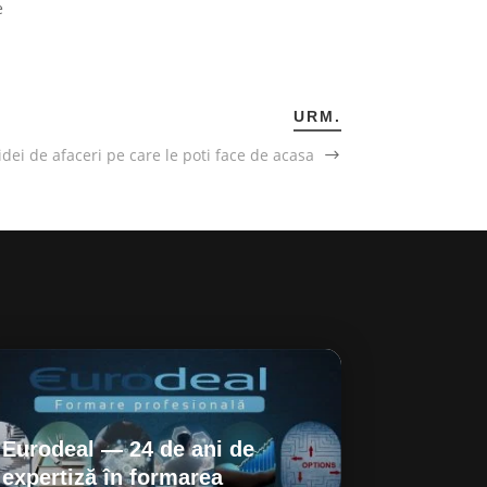
e
URM.
idei de afaceri pe care le poti face de acasa
Eurodeal — 24 de ani de
expertiză în formarea