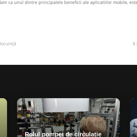
am ca unul dintre principalele beneficii ale aplicatiilor mobile, est
locuință
8 
Rolul pompei de circulație