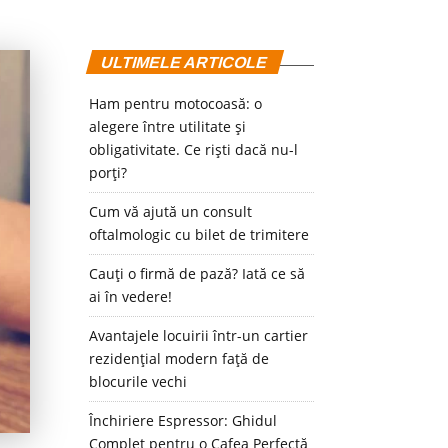
ULTIMELE ARTICOLE
Ham pentru motocoasă: o
alegere între utilitate și
obligativitate. Ce riști dacă nu-l
porți?
Cum vă ajută un consult
oftalmologic cu bilet de trimitere
Cauți o firmă de pază? Iată ce să
ai în vedere!
Avantajele locuirii într-un cartier
rezidențial modern față de
blocurile vechi
Închiriere Espressor: Ghidul
Complet pentru o Cafea Perfectă