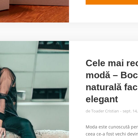
Cele mai re
modă – Boca
naturală fa
elegant
de
Toader Cristian
sept. 14
Moda este cunoscută pentr
ceea ce-a fost vechi devin