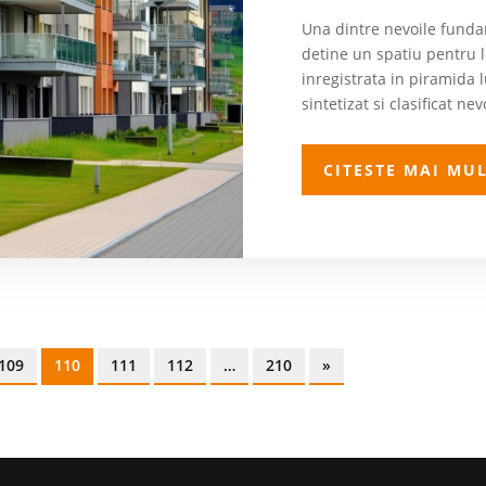
Una dintre nevoile funda
detine un spatiu pentru l
inregistrata in piramida 
sintetizat si clasificat ne
CITESTE MAI MU
109
110
111
112
…
210
»