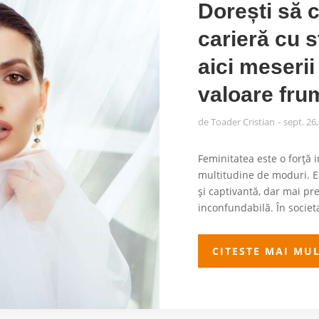
Dorești să c
carieră cu 
aici meserii
valoare fru
de
Toader Cristian
sept. 26
Feminitatea este o forță 
multitudine de moduri. Ea 
și captivantă, dar mai pre
inconfundabilă. În societa
CITESTE MAI MU