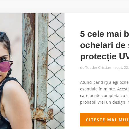
5 cele mai 
ochelari de
protecție U
de
Toader Cristian
sept. 22
Atunci când îți alegi ochel
esențiale în minte. Aceșt
care poate completa cu s
probabil vrei un design in
CITESTE MAI MU