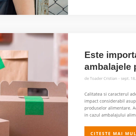
Este import
ambalajele 
de
Toader Cristian
sept. 18
Calitatea si caracterul a
impact considerabil asupr
produselor alimentare. A
in cazul ambalajului alim
CITESTE MAI MU