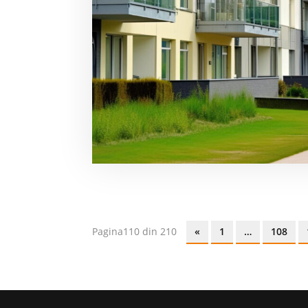
Pagina110 din 210
«
1
…
108