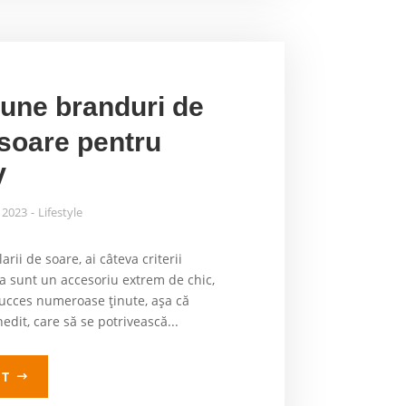
bune branduri de
 soare pentru
V
, 2023
Lifestyle
arii de soare, ai câteva criterii
ia sunt un accesoriu extrem de chic,
ucces numeroase ținute, așa că
edit, care să se potrivească...
LT