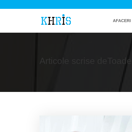
AFACERI
Articole scrise deToade