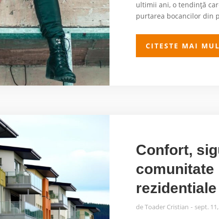
ultimii ani, o tendință c
purtarea bocancilor din pi
CITESTE MAI MU
Confort, sig
comunitate 
rezidentiale
de
Toader Cristian
sept. 11