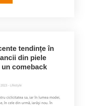
cente tendințe în
ncii din piele
c un comeback
, 2023
Lifestyle
u ciclicitatea sa, iar în lumea modei,
e, în cele din urmă, iarăși nou. În