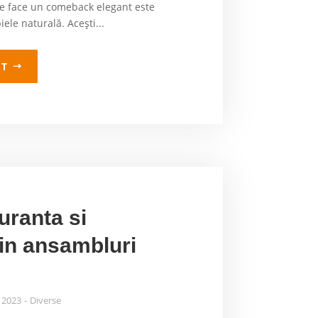
are face un comeback elegant este
ele naturală. Acești...
LT
uranta si
in ansambluri
, 2023
Diverse