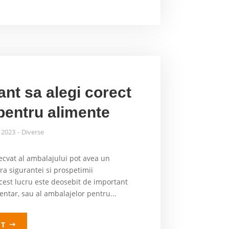
ant sa alegi corect
pentru alimente
, 2023
Diverse
decvat al ambalajului pot avea un
a sigurantei si prospetimii
cest lucru este deosebit de important
entar, sau al ambalajelor pentru...
LT