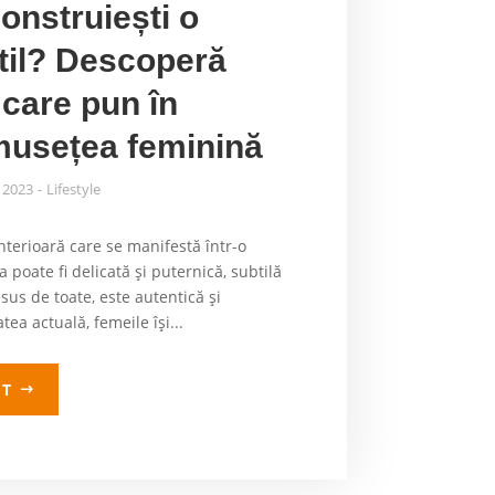
onstruiești o
stil? Descoperă
 care pun în
musețea feminină
, 2023
Lifestyle
interioară care se manifestă într-o
poate fi delicată și puternică, subtilă
sus de toate, este autentică și
tea actuală, femeile își...
LT