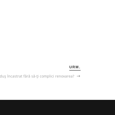
URM.
uș încastrat fără să-ți complici renovarea?