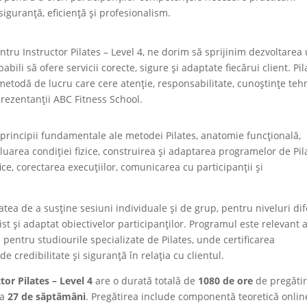
siguranță, eficiență și profesionalism.
ntru Instructor Pilates – Level 4, ne dorim să sprijinim dezvoltarea
abili să ofere servicii corecte, sigure și adaptate fiecărui client. Pil
 metodă de lucru care cere atenție, responsabilitate, cunoștințe teh
prezentanții ABC Fitness School.
 principii fundamentale ale metodei Pilates, anatomie funcțională,
uarea condiției fizice, construirea și adaptarea programelor de Pil
ice, corectarea execuțiilor, comunicarea cu participanții și
tatea de a susține sesiuni individuale și de grup, pentru niveluri dif
st și adaptat obiectivelor participanților. Programul este relevant a
i pentru studiourile specializate de Pilates, unde certificarea
 credibilitate și siguranță în relația cu clientul.
tor Pilates – Level 4
are o durată totală de
1080 de ore
de pregăti
 a
27 de săptămâni
. Pregătirea include componentă teoretică onlin