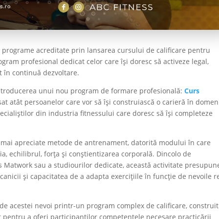
 programe acreditate prin lansarea cursului de calificare pentru
ogram profesional dedicat celor care își doresc să activeze legal,
 în continuă dezvoltare.
ntroducerea unui nou program de formare profesională:
Curs
sat atât persoanelor care vor să își construiască o carieră în domen
specialiștilor din industria fitnessului care doresc să își completeze
ele mai apreciate metode de antrenament, datorită modului în care
ia, echilibrul, forța și conștientizarea corporală. Dincolo de
es Matwork sau a studiourilor dedicate, această activitate presupun
anicii și capacitatea de a adapta exercițiile în funcție de nevoile r
e acestei nevoi printr-un program complex de calificare, construit
 pentru a oferi participanților competențele necesare practicării