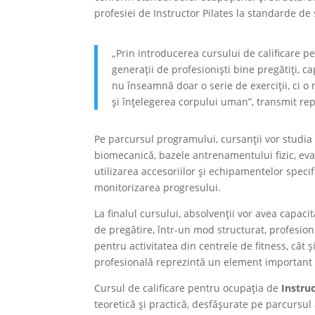
profesiei de Instructor Pilates la standarde de 
„Prin introducerea cursului de calificare pe
generații de profesioniști bine pregătiți, cap
nu înseamnă doar o serie de exerciții, ci o
și înțelegerea corpului uman”, transmit re
Pe parcursul programului, cursanții vor studia
biomecanică, bazele antrenamentului fizic, eval
utilizarea accesoriilor și echipamentelor specif
monitorizarea progresului.
La finalul cursului, absolvenții vor avea capaci
de pregătire, într-un mod structurat, profesioni
pentru activitatea din centrele de fitness, cât ș
profesională reprezintă un element important de
Cursul de calificare pentru ocupația de
Instruc
teoretică și practică, desfășurate pe parcursul