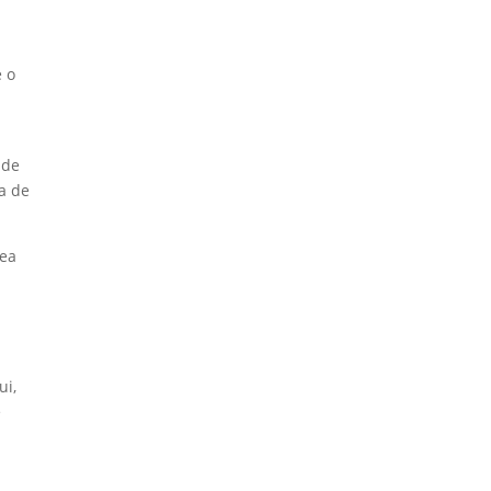
e o
 de
ea de
rea
ui,
e