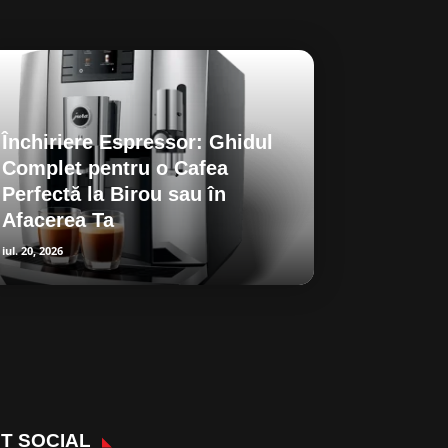
Închiriere Espressor: Ghidul
Complet pentru o Cafea
Perfectă la Birou sau în
Afacerea Ta
iul. 20, 2026
T SOCIAL