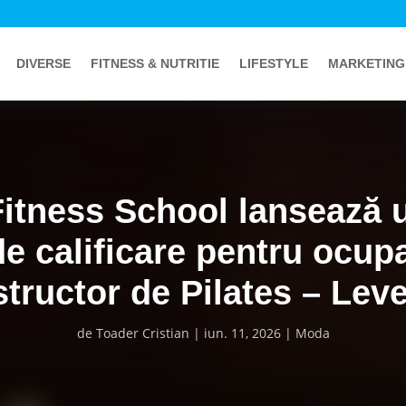
DIVERSE
FITNESS & NUTRITIE
LIFESTYLE
MARKETING
itness School lansează 
de calificare pentru ocupa
structor de Pilates – Leve
de
Toader Cristian
iun. 11, 2026
Moda