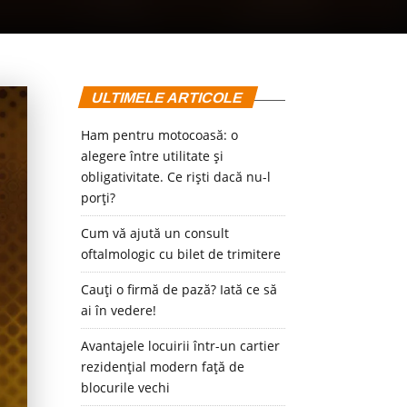
ULTIMELE ARTICOLE
Ham pentru motocoasă: o
alegere între utilitate și
obligativitate. Ce riști dacă nu-l
porți?
Cum vă ajută un consult
oftalmologic cu bilet de trimitere
Cauți o firmă de pază? Iată ce să
ai în vedere!
Avantajele locuirii într-un cartier
rezidențial modern față de
blocurile vechi