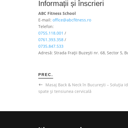
Informații și înscrieri
ABC Fitness School
E-mail:
office@abcfitness.ro
Telefon:
0755.118.001
/
0761.393.358
/
0735.847.533
Adresă: Strada Frații Buzești nr. 68, Sector 5, 
PREC.
Masaj Back & Neck în București – Soluția i
spate și tensiunea cervicală