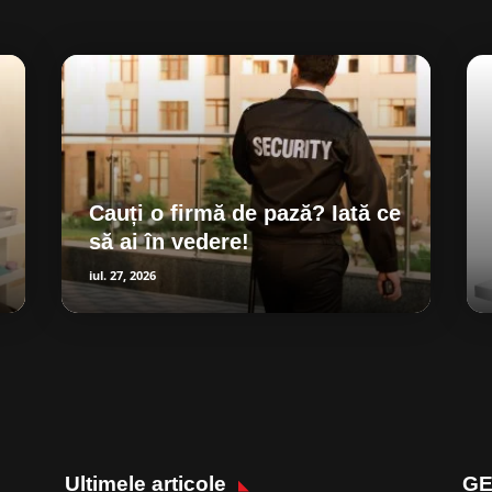
Cauți o firmă de pază? Iată ce
să ai în vedere!
iul. 27, 2026
Ultimele articole
GE