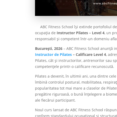
ABC Fitness School își extinde portofoliul de
ocupația de
Instructor Pilates – Level 4
, un pr
responsabil și competent într-un domeniu aflat
București, 2026
– ABC Fitness School anunță i
Instructor de Pilates
– Calificare Level 4
, adre
Pilates, cât și instructorilor, antrenorilor sau 
competențele printr-o calificare recunoscută.
Pilates a devenit, în ultimii ani, una dintre c
îmbină controlul postural, mobilitatea, respiraț
popularitatea tot mai mare a claselor de Pilat
pregătire riguroasă, o bună înțelegere a biomec
ale fiecărui participant.
Noul curs lansat de ABC Fitness School răspund
conform standardului ocupațional și structurat