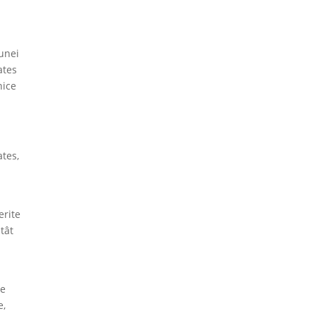
 unei
ates
nice
ates,
erite
tât
re
e,