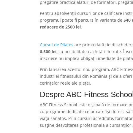
pregătire practică alături de formatori, pregăti
Pentru absolvenții cursurilor de calificare inst
programul poate fi parcurs în varianta de
540 
reducere de 2500 lei
.
Cursul de Pilates
are prima dată de deschider
6.500 lei
, cu posibilitatea achitării în rate. Îns
înscriere nu implică obligații imediate de plată
Prin lansarea acestui nou program, ABC Fitness
industriei fitnessului din România și de a ofer
cerințelor reale ale pieței.
Despre ABC Fitness Schoo
ABC Fitness School este o școală de formare prof
cu programe dedicate celor care își doresc să în
viață sănătos. Prin cursuri acreditate, formato
susține dezvoltarea profesională a cursanților