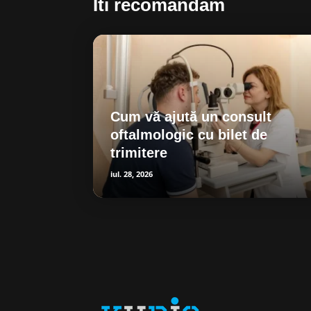
Iti recomandam
Cum vă ajută un consult
oftalmologic cu bilet de
trimitere
iul. 28, 2026