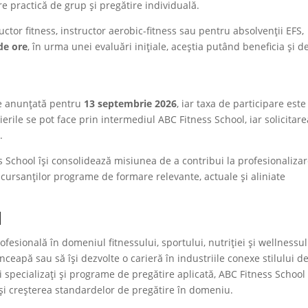
re practică de grup și pregătire individuală.
ructor fitness, instructor aerobic-fitness sau pentru absolvenții EFS,
de ore
, în urma unei evaluări inițiale, aceștia putând beneficia și d
e anunțată pentru
13 septembrie 2026
, iar taxa de participare este
crierile se pot face prin intermediul ABC Fitness School, iar solicitar
.
 School își consolidează misiunea de a contribui la profesionaliza
i cursanților programe de formare relevante, actuale și aliniate
l
esională în domeniul fitnessului, sportului, nutriției și wellnessul
ceapă sau să își dezvolte o carieră în industriile conexe stilului d
ri specializați și programe de pregătire aplicată, ABC Fitness School
 și creșterea standardelor de pregătire în domeniu.