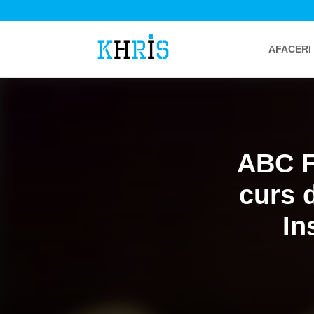
AFACERI
ABC F
curs 
In