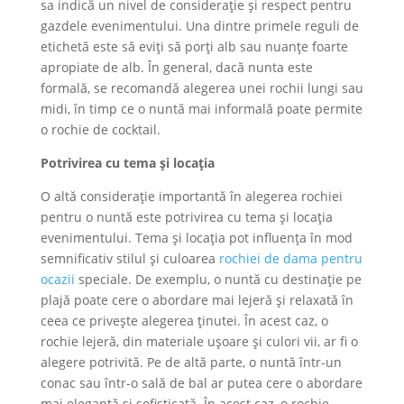
sa indică un nivel de considerație și respect pentru
gazdele evenimentului. Una dintre primele reguli de
etichetă este să eviți să porți alb sau nuanțe foarte
apropiate de alb. În general, dacă nunta este
formală, se recomandă alegerea unei rochii lungi sau
midi, în timp ce o nuntă mai informală poate permite
o rochie de cocktail.
Potrivirea cu tema și locația
O altă considerație importantă în alegerea rochiei
pentru o nuntă este potrivirea cu tema și locația
evenimentului. Tema și locația pot influența în mod
semnificativ stilul și culoarea
rochiei de dama pentru
ocazii
speciale. De exemplu, o nuntă cu destinație pe
plajă poate cere o abordare mai lejeră și relaxată în
ceea ce privește alegerea ținutei. În acest caz, o
rochie lejeră, din materiale ușoare și culori vii, ar fi o
alegere potrivită. Pe de altă parte, o nuntă într-un
conac sau într-o sală de bal ar putea cere o abordare
mai elegantă și sofisticată. În acest caz, o rochie