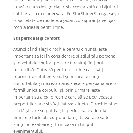
lungă, cu un design clasic și accesorizată cu bijuterii
subtile, ar fi mai adecvată. Pe StarShinerS.ro găesești
o varietate de modele, așadar, cu siguranță vei găsi
rochia ideală pentru tine.
Stil personal și confort
Atunci când alegi o rochie pentru o nuntă, este
important să iei în considerare și stilul tău personal
și nivelul de confort pe care îl resimți în ținuta
respectivă. Optează pentru o rochie care să-ți
reprezinte stilul personal și în care te simți
confortabilă și încrezătoare. Fiecare persoană are o
formă unică a corpului și, prin urmare, este
important să alegi o rochie care să se potrivească
proporțiilor tale și să-ți flateze silueta. O rochie bine
croită și care se potrivește perfect va evidenția
punctele forte ale corpului tău și te va face să te
simți încrezătoare și frumoasă în timpul
evenimentului.