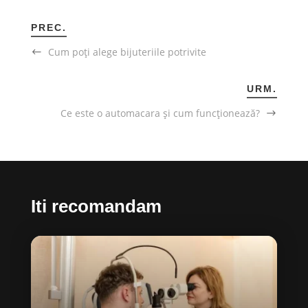
PREC.
Cum poți alege bijuteriile potrivite
URM.
Ce este o automacara și cum funcționează?
Iti recomandam