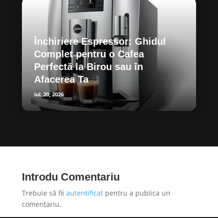
Închiriere Espressor: Ghidul
Complet pentru o Cafea
Perfectă la Birou sau în
Afacerea Ta
iul. 20, 2026
Introdu Comentariu
Trebuie să fii
autentificat
pentru a publica un
comentariu.