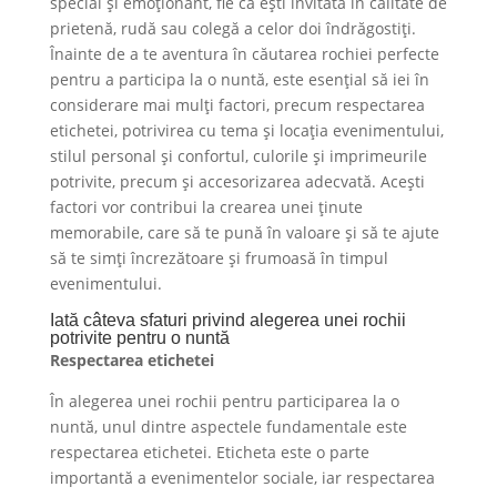
special și emoționant, fie că ești invitată în calitate de
prietenă, rudă sau colegă a celor doi îndrăgostiți.
Înainte de a te aventura în căutarea rochiei perfecte
pentru a participa la o nuntă, este esențial să iei în
considerare mai mulți factori, precum respectarea
etichetei, potrivirea cu tema și locația evenimentului,
stilul personal și confortul, culorile și imprimeurile
potrivite, precum și accesorizarea adecvată. Acești
factori vor contribui la crearea unei ținute
memorabile, care să te pună în valoare și să te ajute
să te simți încrezătoare și frumoasă în timpul
evenimentului.
Iată câteva sfaturi privind alegerea unei rochii
potrivite pentru o nuntă
Respectarea etichetei
În alegerea unei rochii pentru participarea la o
nuntă, unul dintre aspectele fundamentale este
respectarea etichetei. Eticheta este o parte
importantă a evenimentelor sociale, iar respectarea