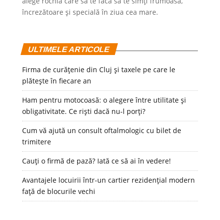
alege rochia care să te facă să te simți frumoasă,
încrezătoare și specială în ziua cea mare.
ULTIMELE ARTICOLE
Firma de curățenie din Cluj și taxele pe care le
plătește în fiecare an
Ham pentru motocoasă: o alegere între utilitate și
obligativitate. Ce riști dacă nu-l porți?
Cum vă ajută un consult oftalmologic cu bilet de
trimitere
Cauți o firmă de pază? Iată ce să ai în vedere!
Avantajele locuirii într-un cartier rezidențial modern
față de blocurile vechi