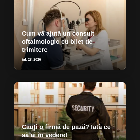
Cum vă ajută un consult
oftalmologic cu bilet de
trimitere
iul. 28, 2026
Cauți o firmă de pază? Iată ce
să ai în vedere!