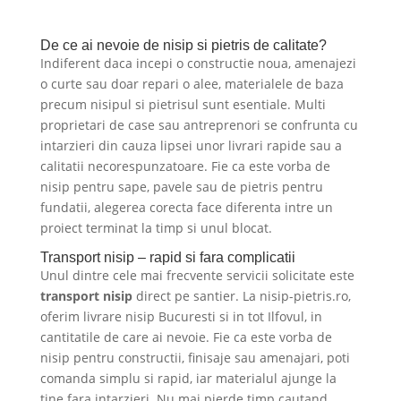
De ce ai nevoie de nisip si pietris de calitate?
Indiferent daca incepi o constructie noua, amenajezi
o curte sau doar repari o alee, materialele de baza
precum nisipul si pietrisul sunt esentiale. Multi
proprietari de case sau antreprenori se confrunta cu
intarzieri din cauza lipsei unor livrari rapide sau a
calitatii necorespunzatoare. Fie ca este vorba de
nisip pentru sape, pavele sau de pietris pentru
fundatii, alegerea corecta face diferenta intre un
proiect terminat la timp si unul blocat.
Transport nisip – rapid si fara complicatii
Unul dintre cele mai frecvente servicii solicitate este
transport nisip
direct pe santier. La nisip-pietris.ro,
oferim livrare nisip Bucuresti si in tot Ilfovul, in
cantitatile de care ai nevoie. Fie ca este vorba de
nisip pentru constructii, finisaje sau amenajari, poti
comanda simplu si rapid, iar materialul ajunge la
tine fara intarzieri. Nu mai pierde timp cautand