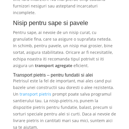
furnizori nesiguri sau asteptand incarcaturi
incomplete.
Nisip pentru sape si pavele
Pentru sape, ai nevoie de un nisip curat, cu
granulatie fina, care sa asigure o suprafata neteda.
In schimb, pentru pavele, un nisip mai grosier, bine
sortat, asigura stabilitatea. Oricare ar fi necesitatile,
echipa noastra iti recomanda tipul potrivit si iti
asigura un
transport agregate
eficient.
Transport pietris – pentru fundatii si alei
Pietrisul este la fel de important, mai ales cand pui
bazele unei constructii sau doresti o alee rezistenta.
Un
transport pietris
prompt poate salva programul
santierului tau. La nisip-pietris.ro, punem la
dispozitie pietris pentru fundatie, balast, precum si
sorturi speciale pentru alei si curti. Daca ai nevoie de
livrare pietris in cantitati mari sau mici, suntem aici
sa te ajutam.