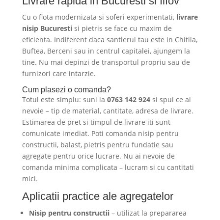
Livrare rapida in Bucuresti si Ilfov
Cu o flota modernizata si soferi experimentati,
livrare
nisip Bucuresti
si pietris se face cu maxim de
eficienta. Indiferent daca santierul tau este in Chitila,
Buftea, Berceni sau in centrul capitalei, ajungem la
tine. Nu mai depinzi de transportul propriu sau de
furnizori care intarzie.
Cum plasezi o comanda?
Totul este simplu: suni la
0763 142 924
si spui ce ai
nevoie – tip de material, cantitate, adresa de livrare.
Estimarea de pret si timpul de livrare iti sunt
comunicate imediat. Poti comanda nisip pentru
constructii, balast, pietris pentru fundatie sau
agregate pentru orice lucrare. Nu ai nevoie de
comanda minima complicata – lucram si cu cantitati
mici.
Aplicatii practice ale agregatelor
Nisip pentru constructii
– utilizat la prepararea