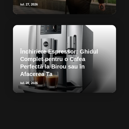
iul. 27, 2026
Închiriere Espressor: Ghidul
Complet pentru o Cafea
Perfectă la Birou sau în
Afacerea Ta
iul. 20, 2026