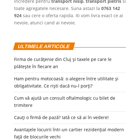
incredere pentru
transport nisip
,
transport pietris
si
toate agregatele necesare. Suna astazi la
0763 142
924
sau cere o oferta rapida. Iti vom livra exact ce ai
nevoie, atunci cand ai nevoie.
ULTIMELE ARTICOLE
Firma de curățenie din Cluj și taxele pe care le
plătește în fiecare an
Ham pentru motocoasă: o alegere între utilitate și
obligativitate. Ce riști dacă nu-l porți?
Cum vă ajută un consult oftalmologic cu bilet de
trimitere
Cauți o firmă de pază? Iată ce să ai în vedere!
Avantajele locuirii într-un cartier rezidențial modern
față de blocurile vechi