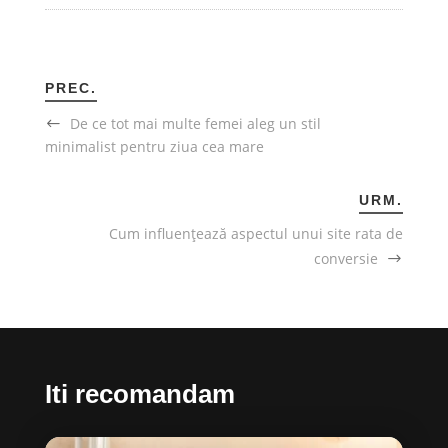
PREC.
De ce tot mai multe femei aleg un stil
minimalist pentru ziua cea mare
URM.
Cum influențează aspectul unui site rata de
conversie
Iti recomandam