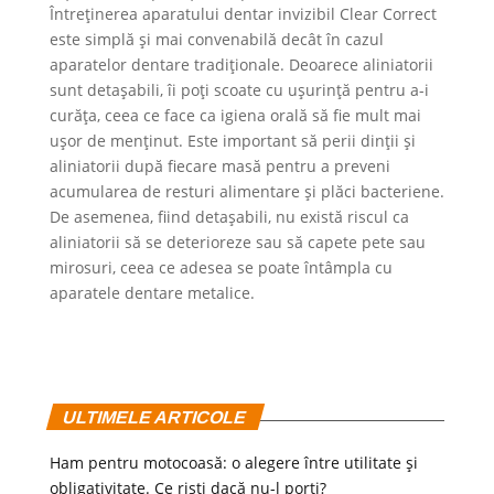
Întreținerea aparatului dentar invizibil Clear Correct
este simplă și mai convenabilă decât în cazul
aparatelor dentare tradiționale. Deoarece aliniatorii
sunt detașabili, îi poți scoate cu ușurință pentru a-i
curăța, ceea ce face ca igiena orală să fie mult mai
ușor de menținut. Este important să perii dinții și
aliniatorii după fiecare masă pentru a preveni
acumularea de resturi alimentare și plăci bacteriene.
De asemenea, fiind detașabili, nu există riscul ca
aliniatorii să se deterioreze sau să capete pete sau
mirosuri, ceea ce adesea se poate întâmpla cu
aparatele dentare metalice.
ULTIMELE ARTICOLE
Ham pentru motocoasă: o alegere între utilitate și
obligativitate. Ce riști dacă nu-l porți?