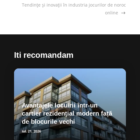
Tendințe și inovații în industria jocurilor de noroc
online
Iti recomandam
Avantajele locuirii într-un
cartier rezidențial modern față
de blocurile vechi
iul. 21, 2026