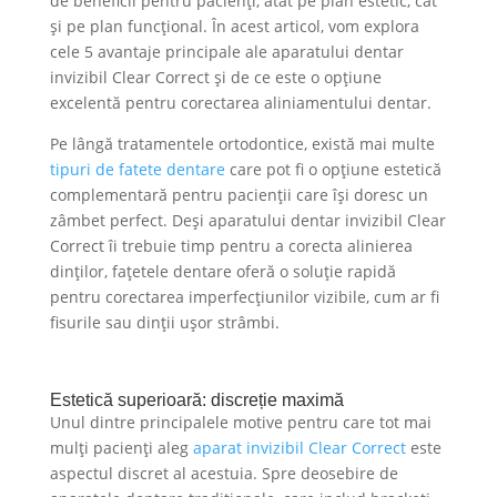
de beneficii pentru pacienți, atât pe plan estetic, cât
și pe plan funcțional. În acest articol, vom explora
cele 5 avantaje principale ale aparatului dentar
invizibil Clear Correct și de ce este o opțiune
excelentă pentru corectarea aliniamentului dentar.
Pe lângă tratamentele ortodontice, există mai multe
tipuri de fatete dentare
care pot fi o opțiune estetică
complementară pentru pacienții care își doresc un
zâmbet perfect. Deși aparatului dentar invizibil Clear
Correct îi trebuie timp pentru a corecta alinierea
dinților, fațetele dentare oferă o soluție rapidă
pentru corectarea imperfecțiunilor vizibile, cum ar fi
fisurile sau dinții ușor strâmbi.
Estetică superioară: discreție maximă
Unul dintre principalele motive pentru care tot mai
mulți pacienți aleg
aparat invizibil Clear Correct
este
aspectul discret al acestuia. Spre deosebire de