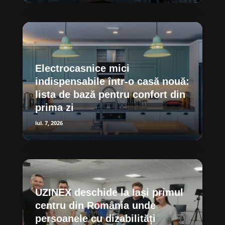
Electrocasnice mici
indispensabile într-o casă nouă:
lista de bază pentru confort din
prima zi
iul. 7, 2026
UZINEX deschide la Iași primul
centru din România unde
persoanele cu dizabilități