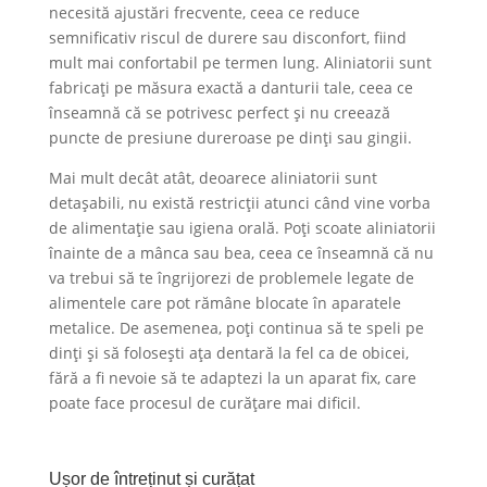
necesită ajustări frecvente, ceea ce reduce
semnificativ riscul de durere sau disconfort, fiind
mult mai confortabil pe termen lung. Aliniatorii sunt
fabricați pe măsura exactă a danturii tale, ceea ce
înseamnă că se potrivesc perfect și nu creează
puncte de presiune dureroase pe dinți sau gingii.
Mai mult decât atât, deoarece aliniatorii sunt
detașabili, nu există restricții atunci când vine vorba
de alimentație sau igiena orală. Poți scoate aliniatorii
înainte de a mânca sau bea, ceea ce înseamnă că nu
va trebui să te îngrijorezi de problemele legate de
alimentele care pot rămâne blocate în aparatele
metalice. De asemenea, poți continua să te speli pe
dinți și să folosești ața dentară la fel ca de obicei,
fără a fi nevoie să te adaptezi la un aparat fix, care
poate face procesul de curățare mai dificil.
Ușor de întreținut și curățat