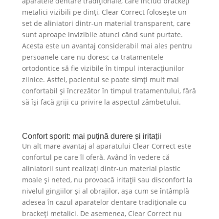
aparatele dentare tradiționale, care includ brackeți
metalici vizibili pe dinți, Clear Correct folosește un
set de aliniatori dintr-un material transparent, care
sunt aproape invizibile atunci când sunt purtate.
Acesta este un avantaj considerabil mai ales pentru
persoanele care nu doresc ca tratamentele
ortodontice să fie vizibile în timpul interacțiunilor
zilnice. Astfel, pacientul se poate simți mult mai
confortabil și încrezător în timpul tratamentului, fără
să își facă griji cu privire la aspectul zâmbetului.
Confort sporit: mai puțină durere și iritații
Un alt mare avantaj al aparatului Clear Correct este
confortul pe care îl oferă. Având în vedere că
aliniatorii sunt realizați dintr-un material plastic
moale și neted, nu provoacă iritații sau disconfort la
nivelul gingiilor și al obrajilor, așa cum se întâmplă
adesea în cazul aparatelor dentare tradiționale cu
brackeți metalici. De asemenea, Clear Correct nu