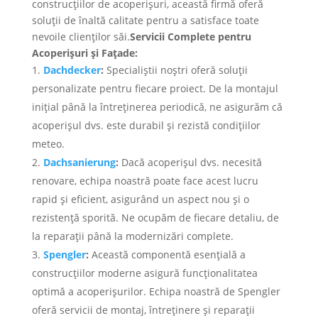
construcțiilor de acoperișuri, această firmă oferă
soluții de înaltă calitate pentru a satisface toate
nevoile clienților săi.
Servicii Complete pentru
Acoperișuri și Fațade:
Dachdecker
:
Specialiștii noștri oferă soluții
personalizate pentru fiecare proiect. De la montajul
inițial până la întreținerea periodică, ne asigurăm că
acoperișul dvs. este durabil și rezistă condițiilor
meteo.
Dachsanierung
:
Dacă acoperișul dvs. necesită
renovare, echipa noastră poate face acest lucru
rapid și eficient, asigurând un aspect nou și o
rezistență sporită. Ne ocupăm de fiecare detaliu, de
la reparații până la modernizări complete.
Spengler
:
Această componentă esențială a
construcțiilor moderne asigură funcționalitatea
optimă a acoperișurilor. Echipa noastră de Spengler
oferă servicii de montaj, întreținere și reparații