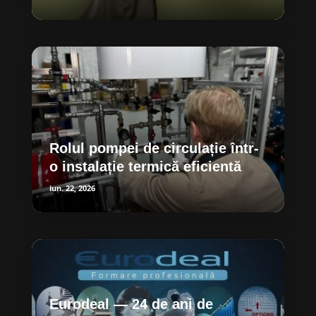
Rolul pompei de circulație într-
o instalație termică eficientă
iun. 22, 2026
Eurodeal — 24 de ani de