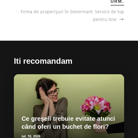
URM.
Firma de acoperișuri în Steiermark: Servicii de top
pentru tine
Iti recomandam
Ce greșeli trebuie evitate atunci
când oferi un buchet de flori?
iul. 10, 2026