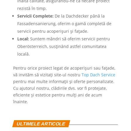
înaltă calitate, asigurându-ne că fiecare proiect
rezistă în timp.
Servicii Complete:
De la Dachdecker până la
Fassadensanierung, oferim o gamă completă de
servicii pentru acoperișuri și fațade.
Local:
Suntem mândri să oferim servicii pentru
Oberösterreich, susținând astfel comunitatea
locală.
Pentru orice proiect legat de acoperișuri sau fațade,
vă invităm să vizitați site-ul nostru
Top Dach Service
pentru mai multe informații și oferte personalizate.
Cu ajutorul nostru, clădirile dvs. vor fi protejate,
eficiente și estetice pentru mulți ani de acum
înainte.
ULTIMELE ARTICOLE