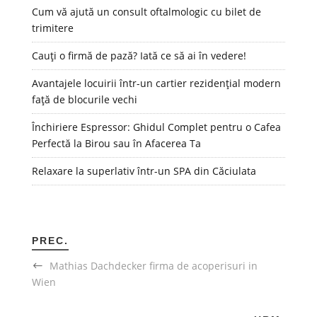
Cum vă ajută un consult oftalmologic cu bilet de
trimitere
Cauți o firmă de pază? Iată ce să ai în vedere!
Avantajele locuirii într-un cartier rezidențial modern
față de blocurile vechi
Închiriere Espressor: Ghidul Complet pentru o Cafea
Perfectă la Birou sau în Afacerea Ta
Relaxare la superlativ într-un SPA din Căciulata
PREC.
Mathias Dachdecker firma de acoperisuri in
Wien