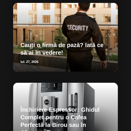
Cauți o firmă de pază? Iată ce
să ai în vedere!
iul. 27, 2026
Închiriere Espressor: Ghidul
Complet pentru o Cafea
Perfectă la Birou sau în