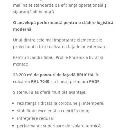
mai înalte standarde de eficiență operațională și
siguranță alimentară.
O anvelopă performantă pentru o clădire logistică
modernă
Unul dintre cele mai importante elemente ale
proiectului a fost realizarea fațadelor exterioare.
Pentru Scandia Sibiu, Profile Phoenix a livrat și
montat:
23.200 m² de panouri de fațadă BRUCHA
, în
culoarea
RAL 7040
, cu finisaj premium
PVDF
.
Sistemul ales oferă multiple avantaje:
rezistență ridicată la coroziune și intemperii;
stabilitate excelentă a culorii în timp;
întreținere redusă;
performanțe superioare de izolare termică;