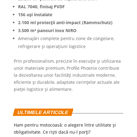
RAL 7040, finisaj PVDF
156 uși instalate
2.100 ml protecții anti-impact (Rammschutz)
3.500 m² panouri inox NIRO
Amenajări complete pentru zone de congelare,
refrigerare și operațiuni logistice
Prin profesionalism, precizie în execuție și utilizarea
unor materiale premium, Profile Phoenix contribuie
la dezvoltarea unor facilități industriale moderne,
eficiente și durabile, adaptate cerințelor actuale ale
pieței logistice și alimentare.
ULTIMELE ARTICOLE
Ham pentru motocoasă: o alegere între utilitate și
obligativitate. Ce riști dacă nu-l porți?