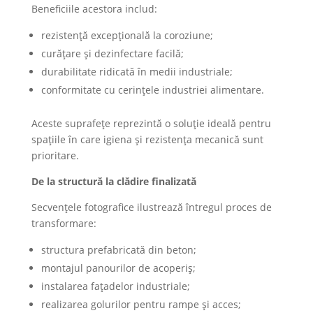
Beneficiile acestora includ:
rezistență excepțională la coroziune;
curățare și dezinfectare facilă;
durabilitate ridicată în medii industriale;
conformitate cu cerințele industriei alimentare.
Aceste suprafețe reprezintă o soluție ideală pentru
spațiile în care igiena și rezistența mecanică sunt
prioritare.
De la structură la clădire finalizată
Secvențele fotografice ilustrează întregul proces de
transformare:
structura prefabricată din beton;
montajul panourilor de acoperiș;
instalarea fațadelor industriale;
realizarea golurilor pentru rampe și acces;