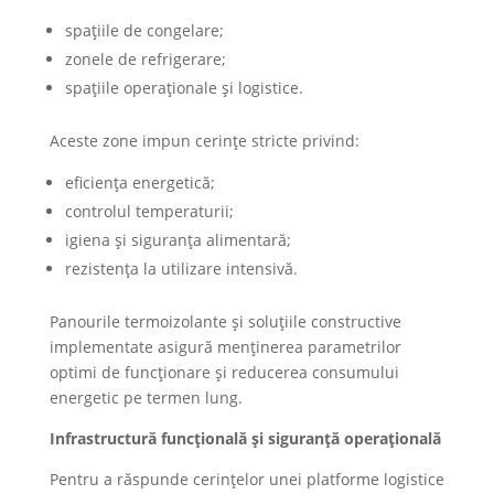
spațiile de congelare;
zonele de refrigerare;
spațiile operaționale și logistice.
Aceste zone impun cerințe stricte privind:
eficiența energetică;
controlul temperaturii;
igiena și siguranța alimentară;
rezistența la utilizare intensivă.
Panourile termoizolante și soluțiile constructive
implementate asigură menținerea parametrilor
optimi de funcționare și reducerea consumului
energetic pe termen lung.
Infrastructură funcțională și siguranță operațională
Pentru a răspunde cerințelor unei platforme logistice