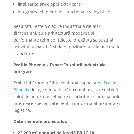
finalizarea anvelopei exterioare;
integrarea elementelor funcționale și logistice.
Rezultatul este o clădire industrială de mari
dimensiuni, cu o arhitectură modernă și
performanțe tehnice ridicate, pregătită să susțină
activitatea logistică și de depozitare la cele mai înalte
standarde.
Profile Phoenix – Expert în soluții industriale
integrate
Proiectul Scandia Sibiu confirmă capacitatea
Profile
Phoenix
de a gestiona lucrări complexe, care îmbină
soluțiile pentru anveloparea clădirilor cu amenajările
interioare specializate pentru industria alimentară și
logistică.
Date cheie ale proiectului:
23.200 m² panouri de fațadă BRUCHA