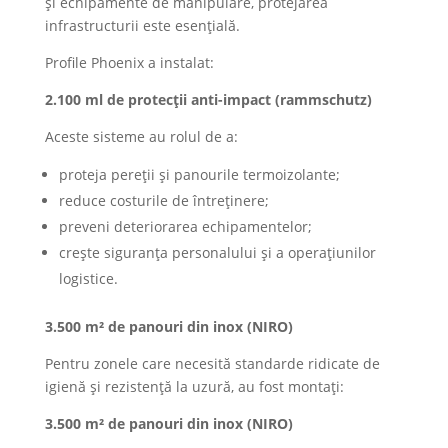
și echipamente de manipulare, protejarea
infrastructurii este esențială.
Profile Phoenix a instalat:
2.100 ml de protecții anti-impact (rammschutz)
Aceste sisteme au rolul de a:
proteja pereții și panourile termoizolante;
reduce costurile de întreținere;
preveni deteriorarea echipamentelor;
crește siguranța personalului și a operațiunilor
logistice.
3.500 m² de panouri din inox (NIRO)
Pentru zonele care necesită standarde ridicate de
igienă și rezistență la uzură, au fost montați:
3.500 m² de panouri din inox (NIRO)