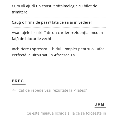
Cum vă ajută un consult oftalmologic cu bilet de
trimitere
Cauți o firmă de pază? Iată ce să ai în vedere!
Avantajele locuirii într-un cartier rezidențial modern
față de blocurile vechi
Închiriere Espressor: Ghidul Complet pentru o Cafea
Perfectă la Birou sau în Afacerea Ta
PREC.
Cât de repede vezi rezultate la Pilates?
URM.
Ce este maiaua lichidă și la ce se folosește în