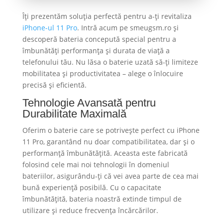
Îți prezentăm soluția perfectă pentru a-ți revitaliza
iPhone-ul 11 Pro
. Intră acum pe smeugsm.ro și
descoperă bateria concepută special pentru a
îmbunătăți performanța și durata de viață a
telefonului tău. Nu lăsa o baterie uzată să-ți limiteze
mobilitatea și productivitatea – alege o înlocuire
precisă și eficientă.
Tehnologie Avansată pentru
Durabilitate Maximală
Oferim o baterie care se potrivește perfect cu iPhone
11 Pro, garantând nu doar compatibilitatea, dar și o
performanță îmbunătățită. Aceasta este fabricată
folosind cele mai noi tehnologii în domeniul
bateriilor, asigurându-ți că vei avea parte de cea mai
bună experiență posibilă. Cu o capacitate
îmbunătățită, bateria noastră extinde timpul de
utilizare și reduce frecvența încărcărilor.