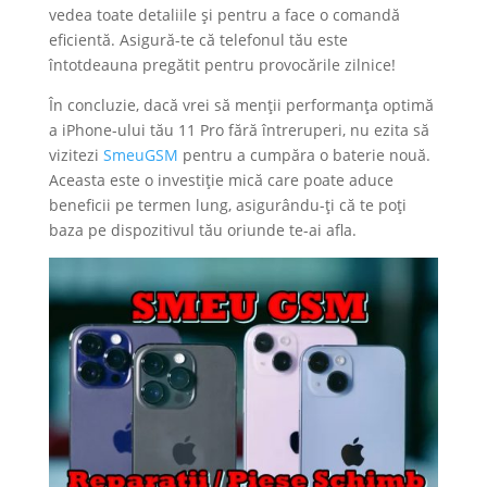
vedea toate detaliile și pentru a face o comandă
eficientă. Asigură-te că telefonul tău este
întotdeauna pregătit pentru provocările zilnice!
În concluzie, dacă vrei să menții performanța optimă
a iPhone-ului tău 11 Pro fără întreruperi, nu ezita să
vizitezi
SmeuGSM
pentru a cumpăra o baterie nouă.
Aceasta este o investiție mică care poate aduce
beneficii pe termen lung, asigurându-ți că te poți
baza pe dispozitivul tău oriunde te-ai afla.