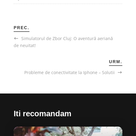
PREC.
Simulatorul de Zbor Cluj: O aventură aeriană
de neuitat!
URM.
Probleme de conectivitate la Iphone – Solutii
Iti recomandam