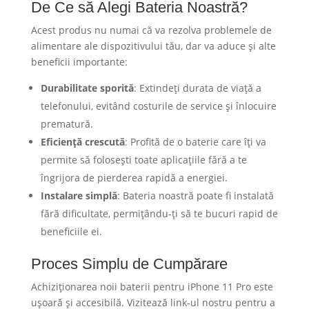
De Ce să Alegi Bateria Noastră?
Acest produs nu numai că va rezolva problemele de
alimentare ale dispozitivului tău, dar va aduce și alte
beneficii importante:
Durabilitate sporită
: Extindeți durata de viață a
telefonului, evitând costurile de service și înlocuire
prematură.
Eficiență crescută
: Profită de o baterie care îți va
permite să folosești toate aplicațiile fără a te
îngrijora de pierderea rapidă a energiei.
Instalare simplă
: Bateria noastră poate fi instalată
fără dificultate, permițându-ți să te bucuri rapid de
beneficiile ei.
Proces Simplu de Cumpărare
Achiziționarea noii baterii pentru iPhone 11 Pro este
ușoară și accesibilă. Vizitează link-ul nostru pentru a