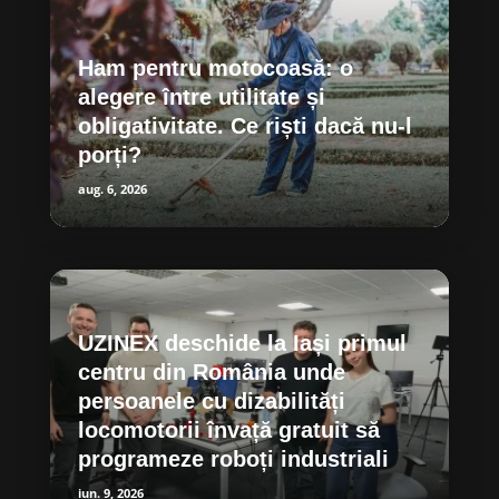
Ham pentru motocoasă: o
alegere între utilitate și
obligativitate. Ce riști dacă nu-l
porți?
aug. 6, 2026
UZINEX deschide la Iași primul
centru din România unde
persoanele cu dizabilități
locomotorii învață gratuit să
programeze roboți industriali
iun. 9, 2026