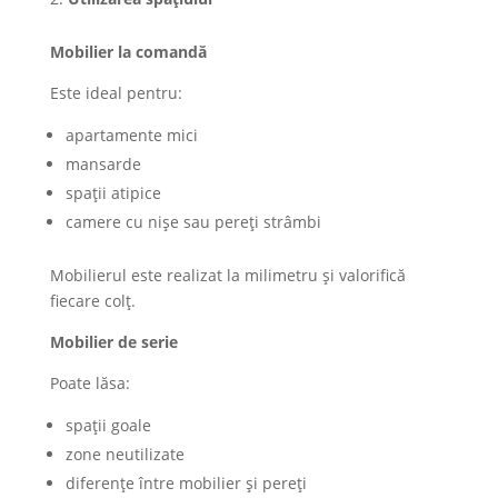
Mobilier la comandă
Este ideal pentru:
apartamente mici
mansarde
spații atipice
camere cu nișe sau pereți strâmbi
Mobilierul este realizat la milimetru și valorifică
fiecare colț.
Mobilier de serie
Poate lăsa:
spații goale
zone neutilizate
diferențe între mobilier și pereți