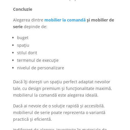
Concluzie
Alegerea dintre
mobilier la comandă
și mobilier de
serie
depinde de:
buget
spațiu
stilul dorit
termenul de execuție
nivelul de personalizare
Dacă îți dorești un spațiu perfect adaptat nevoilor
tale, cu design premium și funcționalitate maximă,
mobilierul la comandă este alegerea ideală.
Dacă ai nevoie de o soluție rapidă și accesibilă,
mobilierul de serie poate reprezenta o variantă
practică și eficientă.
Indiferent de alegere, investește în materiale de