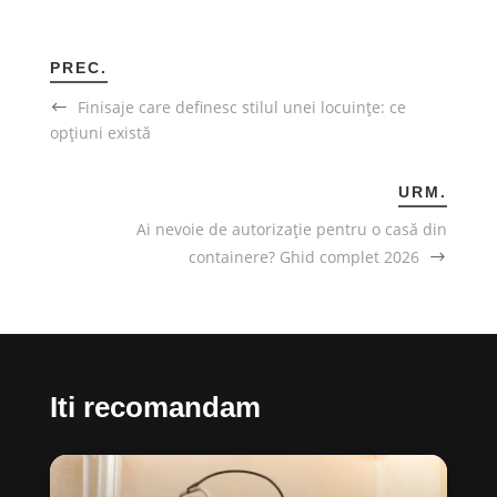
PREC.
Finisaje care definesc stilul unei locuințe: ce
opțiuni există
URM.
Ai nevoie de autorizație pentru o casă din
containere? Ghid complet 2026
Iti recomandam