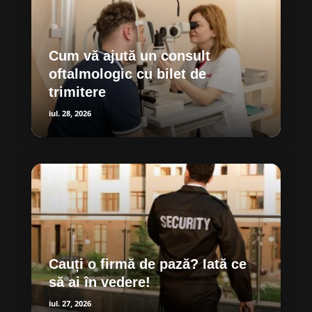
Cum vă ajută un consult
oftalmologic cu bilet de
trimitere
iul. 28, 2026
Cauți o firmă de pază? Iată ce
să ai în vedere!
iul. 27, 2026