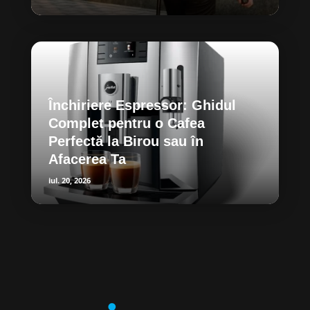
Închiriere Espressor: Ghidul
Complet pentru o Cafea
Perfectă la Birou sau în
Afacerea Ta
iul. 20, 2026