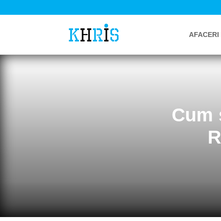
AFACERI
Cum s
R