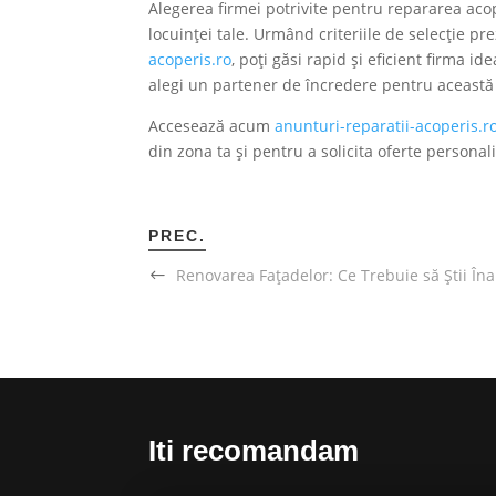
Alegerea firmei potrivite pentru repararea acop
locuinței tale. Urmând criteriile de selecție pr
acoperis.ro
, poți găsi rapid și eficient firma 
alegi un partener de încredere pentru această
Accesează acum
anunturi-reparatii-acoperis.r
din zona ta și pentru a solicita oferte personal
PREC.
Renovarea Fațadelor: Ce Trebuie să Știi În
Iti recomandam