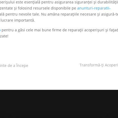
erișului este esențială pentru asigurarea siguranței și durabilități
ezentate și folosind resursele disponibile pe
anunturi-reparatii-
ideală pentru nevoile tale. Nu amâna reparațiile necesare și asigură-t
 lucrare importantă.
o
pentru a găsi cele mai bune firme de reparații acoperișuri și fața
izate!
Transformă-ți Acoperi
ainte de a Începe