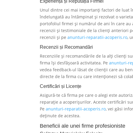
Experiența și Reputația Firmei
Unul dintre cei mai importanți factori de luat 
îndelungată au întâmpinat și rezolvat o variet
portofoliul firmei și numărul de ani în care au
recenzii și testimoniale de la clienți anteriori p
recenzii și pe
anunturi-reparatii-acoperis.ro
, 
Recenzii și Recomandări
Recenziile și recomandările de la alți clienți 
firma își desfășoară activitatea. Pe
anunturi-re
vedea feedback-ul lăsat de clienții care au benefi
directe de la firma cu care intenționezi să cola
Certificări și Licențe
Asigură-te că firma pe care o alegi este autoriz
reparație a acoperișurilor. Aceste certificări su
Pe
anunturi-reparatii-acoperis.ro
, vei găsi info
deținute de acestea.
Beneficii ale unei firme profesioniste