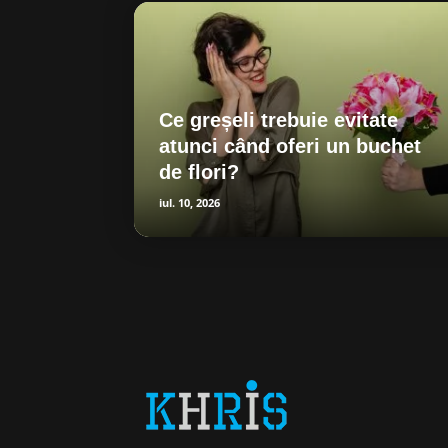
Ce greșeli trebuie evitate
atunci când oferi un buchet
de flori?
iul. 10, 2026