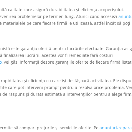
ltă calitate care asigură durabilitatea și eficiența acoperișului.
prevenirea problemelor pe termen lung. Atunci când accesezi
anuntu
re materialele pe care fiecare firmă le utilizează, astfel încât să poți
onistă este garanția oferită pentru lucrările efectuate. Garanția asi
 finalizarea lucrării, acestea vor fi remediate fără costuri
o
, vei găsi informații despre garanțiile oferite de fiecare firmă listat
apiditatea și eficiența cu care își desfășoară activitatea. Ele disp
te care pot interveni prompt pentru a rezolva orice problemă. Ver
de răspuns și durata estimată a intervențiilor pentru a alege firm
ermite să compari prețurile și serviciile oferite. Pe
anunturi-reparat