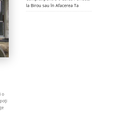
la Birou sau în Afacerea Ta
a
i o
poți
ege