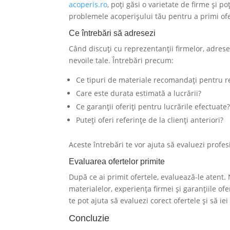
acoperis.ro
, poți găsi o varietate de firme și p
problemele acoperișului tău pentru a primi ofe
Ce întrebări să adresezi
Când discuți cu reprezentanții firmelor, adrese
nevoile tale. Întrebări precum:
Ce tipuri de materiale recomandați pentru r
Care este durata estimată a lucrării?
Ce garanții oferiți pentru lucrările efectuate
Puteți oferi referințe de la clienți anteriori?
Aceste întrebări te vor ajuta să evaluezi profe
Evaluarea ofertelor primite
După ce ai primit ofertele, evaluează-le atent.
materialelor, experiența firmei și garanțiile ofe
te pot ajuta să evaluezi corect ofertele și să ie
Concluzie