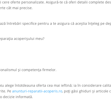
oți cere oferte personalizate. Asigură-te că oferi detalii complete de
rte cât mai precise.
ază întrebări specifice pentru a te asigura că aceștia înțeleg pe de
eparația acoperișului meu?
?
sionalismul și competența firmelor.
 Nu alege întotdeauna oferta cea mai ieftină; ia în considerare calit
rite. Pe
anunturi-reparatii-acoperis.ro
, poți găsi ghiduri și articole 
i o decizie informată.