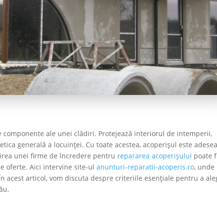
 componente ale unei clădiri. Protejează interiorul de intemperii,
tetica generală a locuinței. Cu toate acestea, acoperișul este adese
irea unei firme de încredere pentru
repararea acoperișului
poate f
 oferte. Aici intervine site-ul
anunturi-reparatii-acoperis.ro
, unde 
n acest articol, vom discuta despre criteriile esențiale pentru a al
ău.