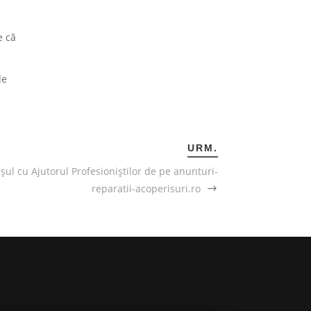
i
e că
de
URM.
șul cu Ajutorul Profesioniștilor de pe anunturi-
reparatii-acoperisuri.ro