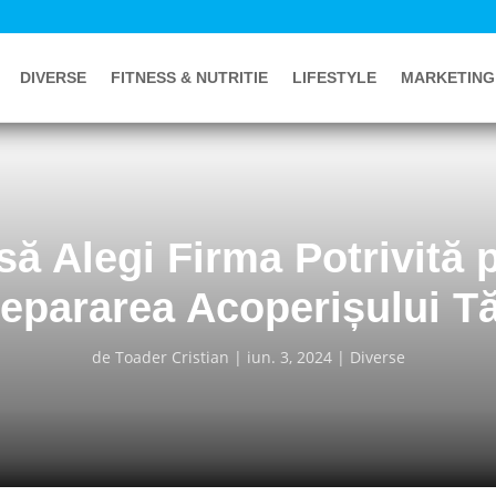
DIVERSE
FITNESS & NUTRITIE
LIFESTYLE
MARKETING
ă Alegi Firma Potrivită 
epararea Acoperișului T
de
Toader Cristian
iun. 3, 2024
Diverse