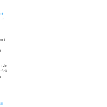
ri-
 lua
gură
ă.
un de
ifică
a
ii-