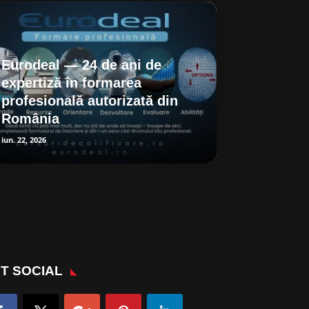
Eurodeal — 24 de ani de
expertiză în formarea
profesională autorizată din
România
iun. 22, 2026
T SOCIAL