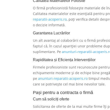
Calitatea Materialelor Folosite
O firmă profesionistă folosește materiale de îna
Calitatea materialelor este esențială pentru 
reparatii-acoperis.ro
, poți verifica detalii desp
o decizie informată.
Garantarea Lucrărilor
Un alt avantaj al colaborării cu o firmă profesi
faptul că, în cazul apariției unor probleme după
suplimentare. Pe
anunturi-reparatii-acoperis.r
Rapiditatea și Eficiența Intervențiilor
Firmele profesioniste sunt recunoscute pentru r
echipamente moderne și de echipe bine pregăti
pe
anunturi-reparatii-acoperis.ro
timpul mediu 
care se potrivește cel mai bine nevoilor tale.
Pași pentru a contracta o firmă
Cum să soliciți oferte
Solicitarea de oferte de la mai multe firme îți p