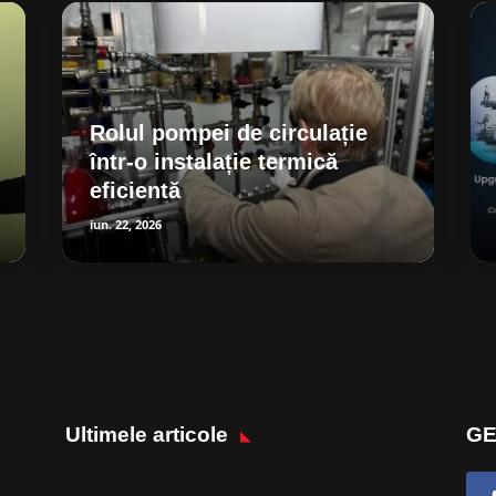
Rolul pompei de circulație
într-o instalație termică
eficientă
iun. 22, 2026
Ultimele articole
GE