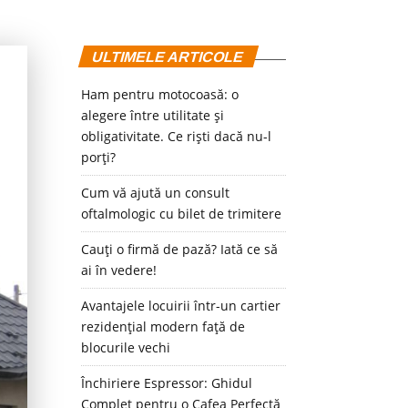
ULTIMELE ARTICOLE
Ham pentru motocoasă: o
alegere între utilitate și
obligativitate. Ce riști dacă nu-l
porți?
Cum vă ajută un consult
oftalmologic cu bilet de trimitere
Cauți o firmă de pază? Iată ce să
ai în vedere!
Avantajele locuirii într-un cartier
rezidențial modern față de
blocurile vechi
Închiriere Espressor: Ghidul
Complet pentru o Cafea Perfectă