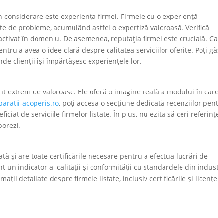
în considerare este experiența firmei. Firmele cu o experiență
ate de probleme, acumulând astfel o expertiză valoroasă. Verifică
 activat în domeniu. De asemenea, reputația firmei este crucială. C
entru a avea o idee clară despre calitatea serviciilor oferite. Poți gă
unde clienții își împărtășesc experiențele lor.
sunt extrem de valoroase. Ele oferă o imagine reală a modului în car
paratii-acoperis.ro
, poți accesa o secțiune dedicată recenziilor pen
ciat de serviciile firmelor listate. În plus, nu ezita să ceri referinț
borezi.
ată și are toate certificările necesare pentru a efectua lucrări de
nt un indicator al calității și conformității cu standardele din indust
rmații detaliate despre firmele listate, inclusiv certificările și licențe