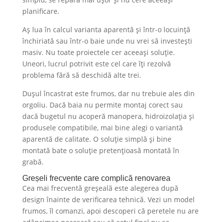
planificare.
Aș lua în calcul varianta aparentă și într-o locuință
închiriată sau într-o baie unde nu vrei să investești
masiv. Nu toate proiectele cer aceeași soluție.
Uneori, lucrul potrivit este cel care îți rezolvă
problema fără să deschidă alte trei.
Dușul încastrat este frumos, dar nu trebuie ales din
orgoliu. Dacă baia nu permite montaj corect sau
dacă bugetul nu acoperă manopera, hidroizolația și
produsele compatibile, mai bine alegi o variantă
aparentă de calitate. O soluție simplă și bine
montată bate o soluție pretențioasă montată în
grabă.
Greșeli frecvente care complică renovarea
Cea mai frecventă greșeală este alegerea după
design înainte de verificarea tehnică. Vezi un model
frumos, îl comanzi, apoi descoperi că peretele nu are