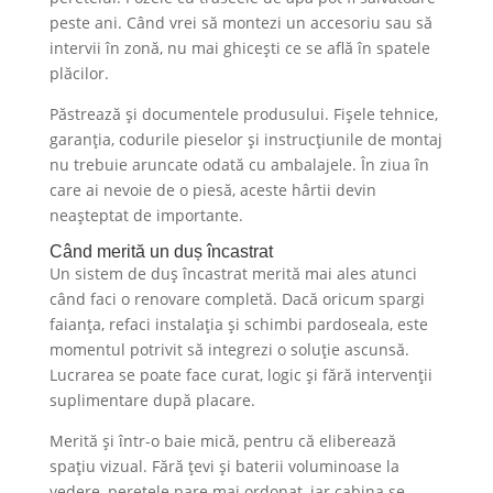
peste ani. Când vrei să montezi un accesoriu sau să
intervii în zonă, nu mai ghicești ce se află în spatele
plăcilor.
Păstrează și documentele produsului. Fișele tehnice,
garanția, codurile pieselor și instrucțiunile de montaj
nu trebuie aruncate odată cu ambalajele. În ziua în
care ai nevoie de o piesă, aceste hârtii devin
neașteptat de importante.
Când merită un duș încastrat
Un sistem de duș încastrat merită mai ales atunci
când faci o renovare completă. Dacă oricum spargi
faianța, refaci instalația și schimbi pardoseala, este
momentul potrivit să integrezi o soluție ascunsă.
Lucrarea se poate face curat, logic și fără intervenții
suplimentare după placare.
Merită și într-o baie mică, pentru că eliberează
spațiu vizual. Fără țevi și baterii voluminoase la
vedere, peretele pare mai ordonat, iar cabina se