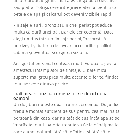
un aer ordonat, grafic, mai ales lângă plăci deschise
sau piatră. Totuși, cere întreținere atentă, pentru că
petele de apă și calcarul pot deveni vizibile rapid.
Finisajele aurii, bronz sau nichel periat pot aduce
multă căldură unei băi. Dar ele cer coerență. Dacă
alegi un duș într-un finisaj special, încearcă să
potrivești și bateria de lavoar, accesoriile, profilul
cabinei și eventual scurgerea vizibilă.
Aici gustul personal contează mult. Eu doar aș evita
amestecul întâmplător de finisaje. O baie mică
suportă mai greu prea multe accente diferite, fiindcă
totul se vede dintr-o privire.
Înălțimea și poziția comenzilor se decid după
oameni
Un duș bun nu este doar frumos, ci comod. Dușul fix
trebuie montat suficient de sus pentru cea mai înaltă
persoană din casă, dar nu atât de sus încât apa să se
împrăștie inutil. Bateria trebuie să fie la o înălțime la
care ajungi natural, fără să te întinzi și fără să te