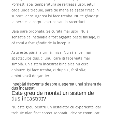
Pornești apa, temperatura se reglează ușor, jetul
cade unde trebuie, para de mână se așază firesc în
suport, iar scurgerea își face treaba. Nu te gândești
la perete, la corpul ascuns sau la racorduri.
Baia pare ordonată. Se curăță mai ușor. Nu ai
senzația că instalația a fost agățată peste finisaje, ci
că totul a fost gândit de la început.
Asta este, până la urmă, miza. Nu să ai cel mai
spectaculos duș, ci unul care îți face viața mai
simplă. Un sistem încastrat bine ales nu cere
aplauze. Își face treaba, zi după zi, fără să-ți
amintească de șantier.
Întrebări frecvente despre alegerea unui sistem de
duș încastrat
Este greu de montat un sistem de
duș încastrat?
Nu este greu pentru un instalator cu experiență, dar
trebuie planificat corect. Montajul devine complicat