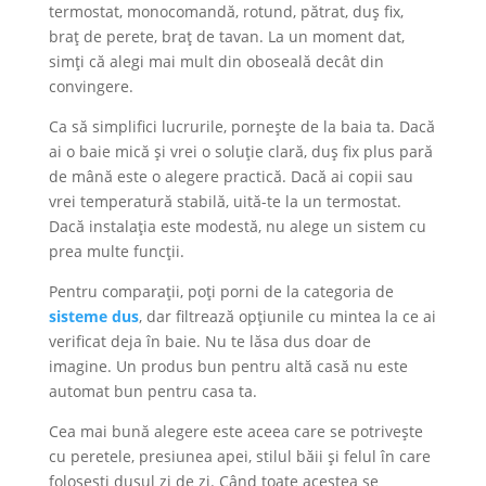
termostat, monocomandă, rotund, pătrat, duș fix,
braț de perete, braț de tavan. La un moment dat,
simți că alegi mai mult din oboseală decât din
convingere.
Ca să simplifici lucrurile, pornește de la baia ta. Dacă
ai o baie mică și vrei o soluție clară, duș fix plus pară
de mână este o alegere practică. Dacă ai copii sau
vrei temperatură stabilă, uită-te la un termostat.
Dacă instalația este modestă, nu alege un sistem cu
prea multe funcții.
Pentru comparații, poți porni de la categoria de
sisteme dus
, dar filtrează opțiunile cu mintea la ce ai
verificat deja în baie. Nu te lăsa dus doar de
imagine. Un produs bun pentru altă casă nu este
automat bun pentru casa ta.
Cea mai bună alegere este aceea care se potrivește
cu peretele, presiunea apei, stilul băii și felul în care
folosești dușul zi de zi. Când toate acestea se