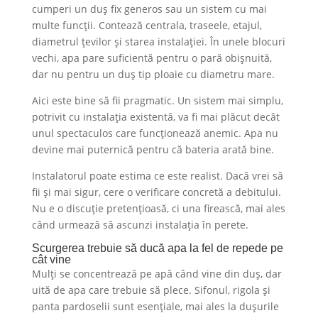
cumperi un duș fix generos sau un sistem cu mai
multe funcții. Contează centrala, traseele, etajul,
diametrul țevilor și starea instalației. În unele blocuri
vechi, apa pare suficientă pentru o pară obișnuită,
dar nu pentru un duș tip ploaie cu diametru mare.
Aici este bine să fii pragmatic. Un sistem mai simplu,
potrivit cu instalația existentă, va fi mai plăcut decât
unul spectaculos care funcționează anemic. Apa nu
devine mai puternică pentru că bateria arată bine.
Instalatorul poate estima ce este realist. Dacă vrei să
fii și mai sigur, cere o verificare concretă a debitului.
Nu e o discuție pretențioasă, ci una firească, mai ales
când urmează să ascunzi instalația în perete.
Scurgerea trebuie să ducă apa la fel de repede pe
cât vine
Mulți se concentrează pe apă când vine din duș, dar
uită de apa care trebuie să plece. Sifonul, rigola și
panta pardoselii sunt esențiale, mai ales la dușurile