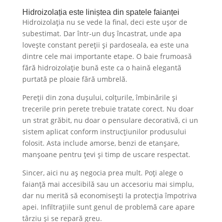
Hidroizolația este liniștea din spatele faianței
Hidroizolația nu se vede la final, deci este ușor de
subestimat. Dar într-un duș încastrat, unde apa
lovește constant pereții și pardoseala, ea este una
dintre cele mai importante etape. O baie frumoasă
fără hidroizolație bună este ca o haină elegantă
purtată pe ploaie fără umbrelă.
Pereții din zona dușului, colțurile, îmbinările și
trecerile prin perete trebuie tratate corect. Nu doar
un strat grăbit, nu doar o pensulare decorativă, ci un
sistem aplicat conform instrucțiunilor produsului
folosit. Asta include amorse, benzi de etanșare,
manșoane pentru țevi și timp de uscare respectat.
Sincer, aici nu aș negocia prea mult. Poți alege o
faianță mai accesibilă sau un accesoriu mai simplu,
dar nu merită să economisești la protecția împotriva
apei. Infiltrațiile sunt genul de problemă care apare
târziu și se repară greu.