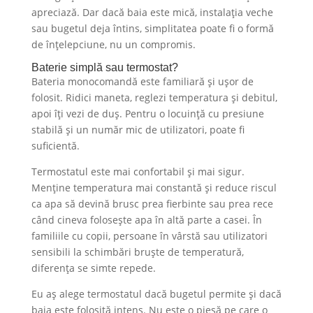
apreciază. Dar dacă baia este mică, instalația veche
sau bugetul deja întins, simplitatea poate fi o formă
de înțelepciune, nu un compromis.
Baterie simplă sau termostat?
Bateria monocomandă este familiară și ușor de
folosit. Ridici maneta, reglezi temperatura și debitul,
apoi îți vezi de duș. Pentru o locuință cu presiune
stabilă și un număr mic de utilizatori, poate fi
suficientă.
Termostatul este mai confortabil și mai sigur.
Menține temperatura mai constantă și reduce riscul
ca apa să devină brusc prea fierbinte sau prea rece
când cineva folosește apa în altă parte a casei. În
familiile cu copii, persoane în vârstă sau utilizatori
sensibili la schimbări bruște de temperatură,
diferența se simte repede.
Eu aș alege termostatul dacă bugetul permite și dacă
baia este folosită intens. Nu este o piesă pe care o