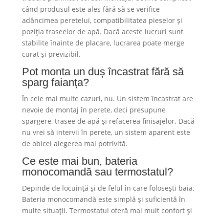
când produsul este ales fără să se verifice
adâncimea peretelui, compatibilitatea pieselor și
poziția traseelor de apă. Dacă aceste lucruri sunt
stabilite înainte de placare, lucrarea poate merge
curat și previzibil.
Pot monta un duș încastrat fără să
sparg faianța?
În cele mai multe cazuri, nu. Un sistem încastrat are
nevoie de montaj în perete, deci presupune
spargere, trasee de apă și refacerea finisajelor. Dacă
nu vrei să intervii în perete, un sistem aparent este
de obicei alegerea mai potrivită.
Ce este mai bun, bateria
monocomandă sau termostatul?
Depinde de locuință și de felul în care folosești baia.
Bateria monocomandă este simplă și suficientă în
multe situații. Termostatul oferă mai mult confort și