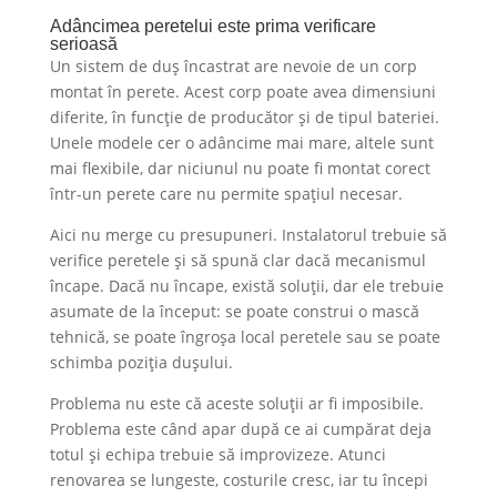
Adâncimea peretelui este prima verificare
serioasă
Un sistem de duș încastrat are nevoie de un corp
montat în perete. Acest corp poate avea dimensiuni
diferite, în funcție de producător și de tipul bateriei.
Unele modele cer o adâncime mai mare, altele sunt
mai flexibile, dar niciunul nu poate fi montat corect
într-un perete care nu permite spațiul necesar.
Aici nu merge cu presupuneri. Instalatorul trebuie să
verifice peretele și să spună clar dacă mecanismul
încape. Dacă nu încape, există soluții, dar ele trebuie
asumate de la început: se poate construi o mască
tehnică, se poate îngroșa local peretele sau se poate
schimba poziția dușului.
Problema nu este că aceste soluții ar fi imposibile.
Problema este când apar după ce ai cumpărat deja
totul și echipa trebuie să improvizeze. Atunci
renovarea se lungeste, costurile cresc, iar tu începi