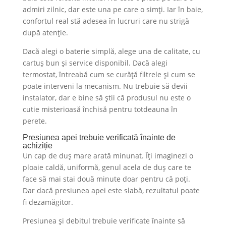
admiri zilnic, dar este una pe care o simți. Iar în baie,
confortul real stă adesea în lucruri care nu strigă
după atenție.
Dacă alegi o baterie simplă, alege una de calitate, cu
cartuș bun și service disponibil. Dacă alegi
termostat, întreabă cum se curăță filtrele și cum se
poate interveni la mecanism. Nu trebuie să devii
instalator, dar e bine să știi că produsul nu este o
cutie misterioasă închisă pentru totdeauna în
perete.
Presiunea apei trebuie verificată înainte de
achiziție
Un cap de duș mare arată minunat. Îți imaginezi o
ploaie caldă, uniformă, genul acela de duș care te
face să mai stai două minute doar pentru că poți.
Dar dacă presiunea apei este slabă, rezultatul poate
fi dezamăgitor.
Presiunea și debitul trebuie verificate înainte să