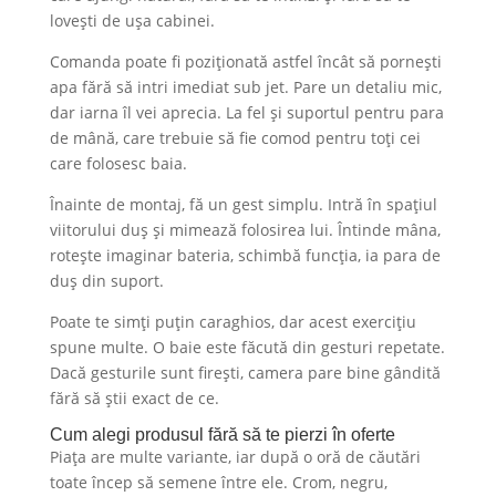
lovești de ușa cabinei.
Comanda poate fi poziționată astfel încât să pornești
apa fără să intri imediat sub jet. Pare un detaliu mic,
dar iarna îl vei aprecia. La fel și suportul pentru para
de mână, care trebuie să fie comod pentru toți cei
care folosesc baia.
Înainte de montaj, fă un gest simplu. Intră în spațiul
viitorului duș și mimează folosirea lui. Întinde mâna,
rotește imaginar bateria, schimbă funcția, ia para de
duș din suport.
Poate te simți puțin caraghios, dar acest exercițiu
spune multe. O baie este făcută din gesturi repetate.
Dacă gesturile sunt firești, camera pare bine gândită
fără să știi exact de ce.
Cum alegi produsul fără să te pierzi în oferte
Piața are multe variante, iar după o oră de căutări
toate încep să semene între ele. Crom, negru,