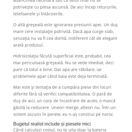
adâncimea necesară sau că setul final nu se
potrivește cu piesa ascunsă. De aici încep retururile,
telefoanele și întârzierile.
O altă greșeală este ignorarea presiunii apei. Un duș
mare cere instalație potrivită. Dacă apa curge slab,
senzația nu va fi cea dorită, indiferent cât de elegant
arată produsul.
Hidroizolația făcută superficial este, probabil, cea
mai periculoasă greșeală. Nu se vede imediat, deci
pare că totul e bine. Dar apa are răbdare, iar
problemele apar când baia este deja terminată.
Mai este și tentația de a cumpăra piese din locuri
diferite fără să verifici compatibilitatea. O pară de
duș de aici, un corp de încastrare de acolo, o mască
găsită la reducere. Uneori merge, alteori nu. Într-un
sistem ascuns în perete, eu n-aș construi pe noroc.
Bugetul realist include și piesele mici
Când calculezi costul, nu te uita doar la bateria