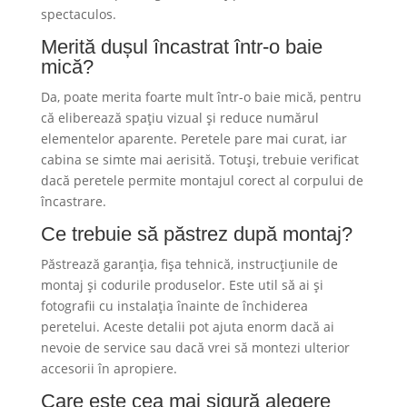
spectaculos.
Merită dușul încastrat într-o baie
mică?
Da, poate merita foarte mult într-o baie mică, pentru
că eliberează spațiu vizual și reduce numărul
elementelor aparente. Peretele pare mai curat, iar
cabina se simte mai aerisită. Totuși, trebuie verificat
dacă peretele permite montajul corect al corpului de
încastrare.
Ce trebuie să păstrez după montaj?
Păstrează garanția, fișa tehnică, instrucțiunile de
montaj și codurile produselor. Este util să ai și
fotografii cu instalația înainte de închiderea
peretelui. Aceste detalii pot ajuta enorm dacă ai
nevoie de service sau dacă vrei să montezi ulterior
accesorii în apropiere.
Care este cea mai sigură alegere