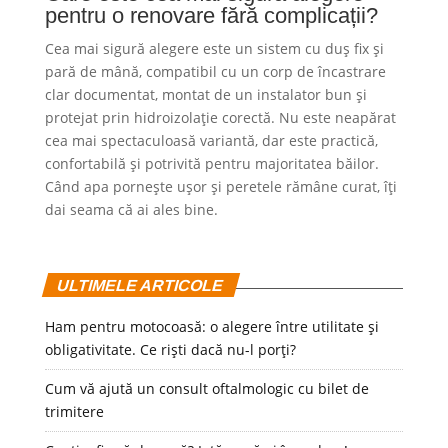
pentru o renovare fără complicații?
Cea mai sigură alegere este un sistem cu duș fix și
pară de mână, compatibil cu un corp de încastrare
clar documentat, montat de un instalator bun și
protejat prin hidroizolație corectă. Nu este neapărat
cea mai spectaculoasă variantă, dar este practică,
confortabilă și potrivită pentru majoritatea băilor.
Când apa pornește ușor și peretele rămâne curat, îți
dai seama că ai ales bine.
ULTIMELE ARTICOLE
Ham pentru motocoasă: o alegere între utilitate și
obligativitate. Ce riști dacă nu-l porți?
Cum vă ajută un consult oftalmologic cu bilet de
trimitere