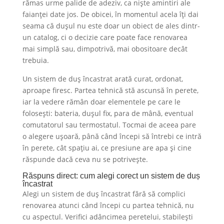
rămas urme palide de adeziv, ca niște amintiri ale
faianței date jos. De obicei, în momentul acela îți dai
seama că dușul nu este doar un obiect de ales dintr-
un catalog, ci o decizie care poate face renovarea
mai simplă sau, dimpotrivă, mai obositoare decât
trebuia.
Un sistem de duș încastrat arată curat, ordonat,
aproape firesc. Partea tehnică stă ascunsă în perete,
iar la vedere rămân doar elementele pe care le
folosești: bateria, dușul fix, para de mână, eventual
comutatorul sau termostatul. Tocmai de aceea pare
o alegere ușoară, până când începi să întrebi ce intră
în perete, cât spațiu ai, ce presiune are apa și cine
răspunde dacă ceva nu se potrivește.
Răspuns direct: cum alegi corect un sistem de duș
încastrat
Alegi un sistem de duș încastrat fără să complici
renovarea atunci când începi cu partea tehnică, nu
cu aspectul. Verifici adâncimea peretelui, stabilești