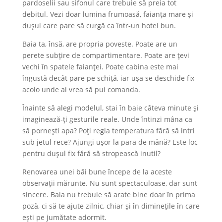
pardoselii sau sifonul care trebuie să preia tot
debitul. Vezi doar lumina frumoasă, faianța mare și
dușul care pare să curgă ca într-un hotel bun.
Baia ta, însă, are propria poveste. Poate are un
perete subțire de compartimentare. Poate are țevi
vechi în spatele faianței. Poate cabina este mai
îngustă decât pare pe schiță, iar ușa se deschide fix
acolo unde ai vrea să pui comanda.
Înainte să alegi modelul, stai în baie câteva minute și
imaginează-ți gesturile reale. Unde întinzi mâna ca
să pornești apa? Poți regla temperatura fără să intri
sub jetul rece? Ajungi ușor la para de mână? Este loc
pentru dușul fix fără să stropească inutil?
Renovarea unei băi bune începe de la aceste
observații mărunte. Nu sunt spectaculoase, dar sunt
sincere. Baia nu trebuie să arate bine doar în prima
poză, ci să te ajute zilnic, chiar și în diminețile în care
ești pe jumătate adormit.