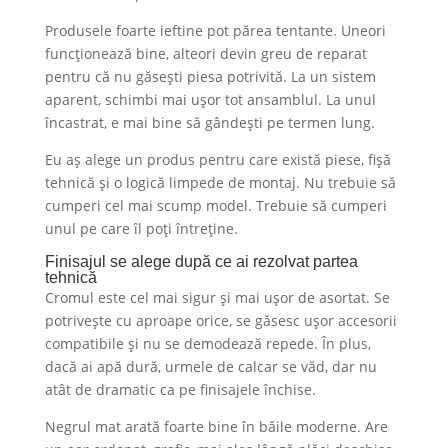
Produsele foarte ieftine pot părea tentante. Uneori
funcționează bine, alteori devin greu de reparat
pentru că nu găsești piesa potrivită. La un sistem
aparent, schimbi mai ușor tot ansamblul. La unul
încastrat, e mai bine să gândești pe termen lung.
Eu aș alege un produs pentru care există piese, fișă
tehnică și o logică limpede de montaj. Nu trebuie să
cumperi cel mai scump model. Trebuie să cumperi
unul pe care îl poți întreține.
Finisajul se alege după ce ai rezolvat partea
tehnică
Cromul este cel mai sigur și mai ușor de asortat. Se
potrivește cu aproape orice, se găsesc ușor accesorii
compatibile și nu se demodează repede. În plus,
dacă ai apă dură, urmele de calcar se văd, dar nu
atât de dramatic ca pe finisajele închise.
Negrul mat arată foarte bine în băile moderne. Are