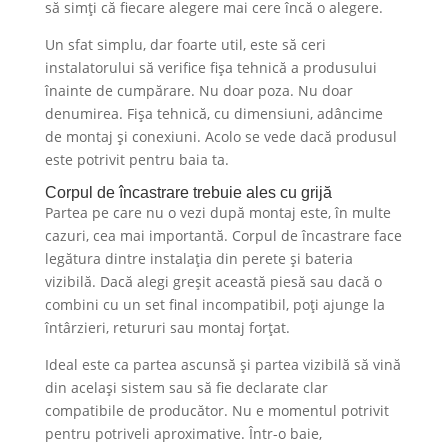
să simți că fiecare alegere mai cere încă o alegere.
Un sfat simplu, dar foarte util, este să ceri
instalatorului să verifice fișa tehnică a produsului
înainte de cumpărare. Nu doar poza. Nu doar
denumirea. Fișa tehnică, cu dimensiuni, adâncime
de montaj și conexiuni. Acolo se vede dacă produsul
este potrivit pentru baia ta.
Corpul de încastrare trebuie ales cu grijă
Partea pe care nu o vezi după montaj este, în multe
cazuri, cea mai importantă. Corpul de încastrare face
legătura dintre instalația din perete și bateria
vizibilă. Dacă alegi greșit această piesă sau dacă o
combini cu un set final incompatibil, poți ajunge la
întârzieri, retururi sau montaj forțat.
Ideal este ca partea ascunsă și partea vizibilă să vină
din același sistem sau să fie declarate clar
compatibile de producător. Nu e momentul potrivit
pentru potriveli aproximative. Într-o baie,