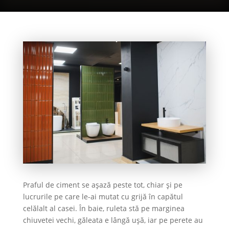
Praful de ciment se așază peste tot, chiar și pe
lucrurile pe care le-ai mutat cu grijă în capătul
celălalt al casei. În baie, ruleta stă pe marginea
chiuvetei vechi, găleata e lângă ușă, iar pe perete au