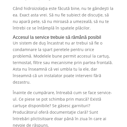
Când hidroizolația este făcută bine, nu te gândești la
ea. Exact asta vrei. Să nu fie subiect de discuție, să
nu apară pete, să nu miroasă a umezeală, să nu te
întrebi ce se întâmplă în spatele plăcilor.
Accesul la service trebuie să rămână posibil
Un sistem de duș încastrat nu ar trebui să fie o
condamnare la spart peretele pentru orice
problemă. Modelele bune permit accesul la cartuș,
termostat, filtre sau mecanisme prin partea frontală.
Asta nu înseamnă că vei umbla tu la ele, dar
înseamnă că un instalator poate interveni fără
dezastru.
Înainte de cumpărare, întreabă cum se face service-
ul. Ce piese se pot schimba prin mască? Există
cartușe disponibile? Se găsesc garnituri?
Producătorul oferă documentație clară? Sunt
întrebări plictisitoare doar până în ziua în care ai
nevoie de răspuns.