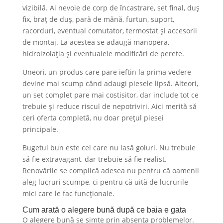
vizibilă. Ai nevoie de corp de încastrare, set final, duș
fix, braț de duș, pară de mână, furtun, suport,
racorduri, eventual comutator, termostat și accesorii
de montaj. La acestea se adaugă manopera,
hidroizolația și eventualele modificări de perete.
Uneori, un produs care pare ieftin la prima vedere
devine mai scump când adaugi piesele lipsă. Alteori,
un set complet pare mai costisitor, dar include tot ce
trebuie și reduce riscul de nepotriviri. Aici merită să
ceri oferta completă, nu doar prețul piesei
principale.
Bugetul bun este cel care nu lasă goluri. Nu trebuie
să fie extravagant, dar trebuie să fie realist.
Renovările se complică adesea nu pentru că oamenii
aleg lucruri scumpe, ci pentru că uită de lucrurile
mici care le fac funcționale.
Cum arată o alegere bună după ce baia e gata
O alegere bună se simte prin absența problemelor.