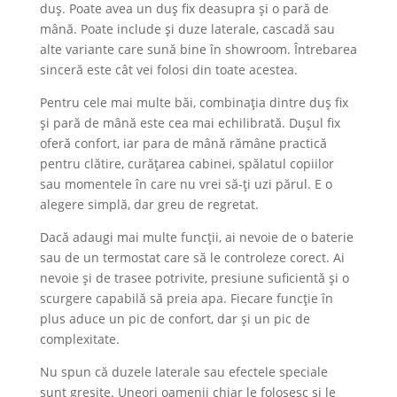
duș. Poate avea un duș fix deasupra și o pară de
mână. Poate include și duze laterale, cascadă sau
alte variante care sună bine în showroom. Întrebarea
sinceră este cât vei folosi din toate acestea.
Pentru cele mai multe băi, combinația dintre duș fix
și pară de mână este cea mai echilibrată. Dușul fix
oferă confort, iar para de mână rămâne practică
pentru clătire, curățarea cabinei, spălatul copiilor
sau momentele în care nu vrei să-ți uzi părul. E o
alegere simplă, dar greu de regretat.
Dacă adaugi mai multe funcții, ai nevoie de o baterie
sau de un termostat care să le controleze corect. Ai
nevoie și de trasee potrivite, presiune suficientă și o
scurgere capabilă să preia apa. Fiecare funcție în
plus aduce un pic de confort, dar și un pic de
complexitate.
Nu spun că duzele laterale sau efectele speciale
sunt greșite. Uneori oamenii chiar le folosesc și le