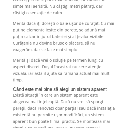
simte mai aerisită. Nu câștigi metri pătrați, dar
câștigi o senzație de calm.
Merită dacă îți dorești o baie ușor de curățat. Cu mai
puține elemente ieșite din perete, se adună mai
puțin calcar în jurul bateriei și al țevilor vizibile.
Curățenia nu devine brusc o plăcere, să nu
exagerăm, dar se face mai simplu.
Merită și dacă vrei o soluție pe termen lung, cu
aspect discret. Dușul încastrat nu cere atenție
vizuală, iar asta îl ajută să rămână actual mai mult
timp.
Când este mai bine să alegi un sistem aparent
Există situații în care un sistem aparent este
alegerea mai înțeleaptă. Dacă nu vrei să spargi
pereții, dacă renovezi doar parțial sau dacă instalația
existentă nu permite ușor modificări, un sistem
aparent bun poate fi mai practic. Se montează mai
simplu, se repară mai ușor și nu cere aceeași