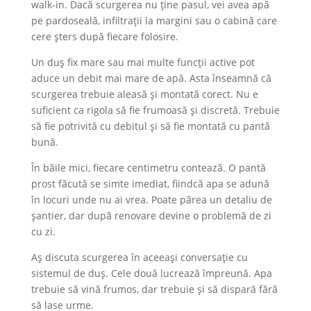
walk-in. Dacă scurgerea nu ține pasul, vei avea apă
pe pardoseală, infiltrații la margini sau o cabină care
cere șters după fiecare folosire.
Un duș fix mare sau mai multe funcții active pot
aduce un debit mai mare de apă. Asta înseamnă că
scurgerea trebuie aleasă și montată corect. Nu e
suficient ca rigola să fie frumoasă și discretă. Trebuie
să fie potrivită cu debitul și să fie montată cu pantă
bună.
În băile mici, fiecare centimetru contează. O pantă
prost făcută se simte imediat, fiindcă apa se adună
în locuri unde nu ai vrea. Poate părea un detaliu de
șantier, dar după renovare devine o problemă de zi
cu zi.
Aș discuta scurgerea în aceeași conversație cu
sistemul de duș. Cele două lucrează împreună. Apa
trebuie să vină frumos, dar trebuie și să dispară fără
să lase urme.