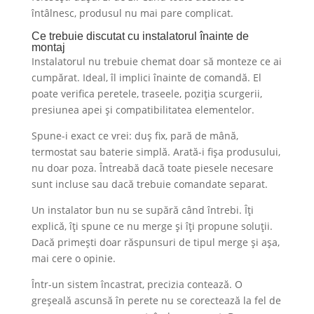
întâlnesc, produsul nu mai pare complicat.
Ce trebuie discutat cu instalatorul înainte de
montaj
Instalatorul nu trebuie chemat doar să monteze ce ai
cumpărat. Ideal, îl implici înainte de comandă. El
poate verifica peretele, traseele, poziția scurgerii,
presiunea apei și compatibilitatea elementelor.
Spune-i exact ce vrei: duș fix, pară de mână,
termostat sau baterie simplă. Arată-i fișa produsului,
nu doar poza. Întreabă dacă toate piesele necesare
sunt incluse sau dacă trebuie comandate separat.
Un instalator bun nu se supără când întrebi. Îți
explică, îți spune ce nu merge și îți propune soluții.
Dacă primești doar răspunsuri de tipul merge și așa,
mai cere o opinie.
Într-un sistem încastrat, precizia contează. O
greșeală ascunsă în perete nu se corectează la fel de