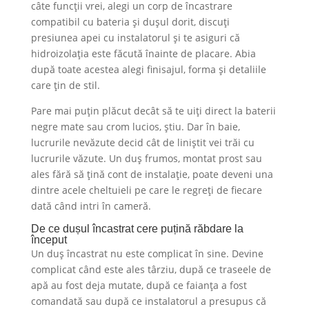
câte funcții vrei, alegi un corp de încastrare
compatibil cu bateria și dușul dorit, discuți
presiunea apei cu instalatorul și te asiguri că
hidroizolația este făcută înainte de placare. Abia
după toate acestea alegi finisajul, forma și detaliile
care țin de stil.
Pare mai puțin plăcut decât să te uiți direct la baterii
negre mate sau crom lucios, știu. Dar în baie,
lucrurile nevăzute decid cât de liniștit vei trăi cu
lucrurile văzute. Un duș frumos, montat prost sau
ales fără să țină cont de instalație, poate deveni una
dintre acele cheltuieli pe care le regreți de fiecare
dată când intri în cameră.
De ce dușul încastrat cere puțină răbdare la
început
Un duș încastrat nu este complicat în sine. Devine
complicat când este ales târziu, după ce traseele de
apă au fost deja mutate, după ce faianța a fost
comandată sau după ce instalatorul a presupus că