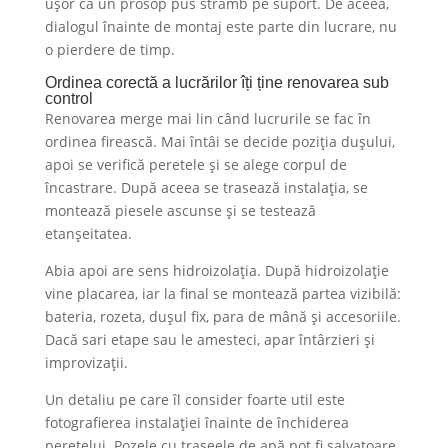
ușor ca un prosop pus strâmb pe suport. De aceea,
dialogul înainte de montaj este parte din lucrare, nu
o pierdere de timp.
Ordinea corectă a lucrărilor îți ține renovarea sub
control
Renovarea merge mai lin când lucrurile se fac în
ordinea firească. Mai întâi se decide poziția dușului,
apoi se verifică peretele și se alege corpul de
încastrare. După aceea se trasează instalația, se
montează piesele ascunse și se testează
etanșeitatea.
Abia apoi are sens hidroizolația. După hidroizolație
vine placarea, iar la final se montează partea vizibilă:
bateria, rozeta, dușul fix, para de mână și accesoriile.
Dacă sari etape sau le amesteci, apar întârzieri și
improvizații.
Un detaliu pe care îl consider foarte util este
fotografierea instalației înainte de închiderea
peretelui. Pozele cu traseele de apă pot fi salvatoare