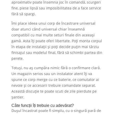
aproximativ poate însemna joc în comandă, scurgeri
fine, piese lipsă sau imposibilitatea de a face service
fără să spargi.
Îmi place ideea unui corp de încastrare universal
doar atunci când universal chiar înseamnă
compatibil cu mai multe seturi finale din aceeași
gamă. Asta îți poate oferi libertate. Poți monta corpul
în etapa de instalații și poți decide puțin mai târziu
finisajul sau modelul final, fără să schimbi partea din
perete.
Totuși, nu aș cumpăra nimic fără o confirmare clară.
Un magazin serios sau un instalator atent îți va
spune ce corp merge cu ce baterie, ce comutator ai
nevoie și ce accesorii trebuie comandate separat.
Această discuție te poate scuti de zile pierdute pe
șantier.
Câte funcții îți trebuie cu adevărat?
Dușul încastrat poate fi simplu, cu o singură pară de