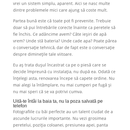
vrei un sistem simplu, aparent. Aici se nasc multe
dintre problemele mici care ajung să coste mult.
Partea bună este că toate pot fi prevenite. Trebuie
doar să pui întrebările corecte înainte ca peretele să
fie închis. Ce adâncime avem? Câte ieșiri de apă
vrem? Unde stă bateria? Unde cade apa? Poate părea
o conversație tehnică, dar de fapt este o conversație
despre diminețile tale viitoare.
Eu aș trata dușul încastrat ca pe o piesă care se
decide împreună cu instalația, nu după ea. Odată ce
înțelegi asta, renovarea începe să capete ordine. Nu
mai alegi la întâmplare, nu mai cumperi pe fugă și
nu mai speri că se va potrivi cumva.
Uită-te întâi la baia ta, nu la poza salvată pe
telefon
Fotografiile cu băi perfecte au un talent ciudat de a
ascunde lucrurile importante. Nu vezi grosimea
peretelui, poziția coloanei, presiunea apei, panta