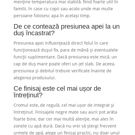
menține temperatura mai stabilă, fiind foarte util în
familii, în case cu copii sau acolo unde mai multe
persoane folosesc apa în același timp.
De ce contează presiunea apei la un
duș încastrat?
Presiunea apei influențează direct felul în care
funcționează dușul fix, para de mână și eventualele
funcții suplimentare. Dacă presiunea este mică, un
cap de duș mare poate oferi un jet slab. De aceea,
presiunea și debitul trebuie verificate înainte de
alegerea produsului.
Ce finisaj este cel mai ușor de
întreținut?
Cromul este, de regulă, cel mai ușor de integrat și
întreținut. Finisajele negre mate sau aurii pot arăta
foarte bine, dar cer mai multă atenție, mai ales în
zonele cu apă dură. Dacă nu vrei să ștergi frecvent
urmele de apă, alege un finisaj practic, nu doar unul