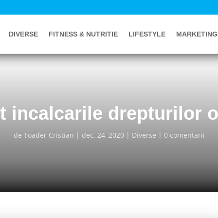
DIVERSE
FITNESS & NUTRITIE
LIFESTYLE
MARKETING
 incalcarile drepturilor
de
Toader Cristian
dec. 24, 2020
Diverse
0 comentarii