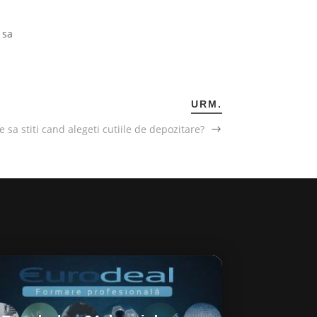
 sa
URM.
e sa stiti cand alegeti cutiile de depozitare?