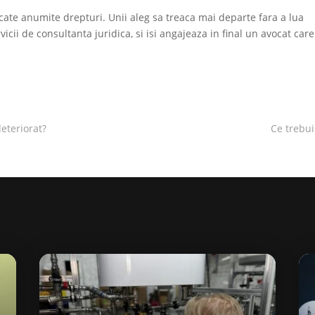
alcate anumite drepturi. Unii aleg sa treaca mai departe fara a lua
icii de consultanta juridica, si isi angajeaza in final un avocat care
deteriorat?
Ce trebui