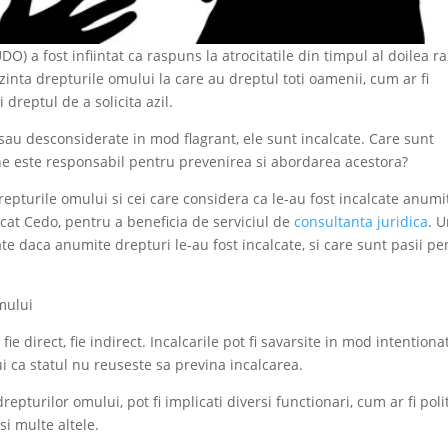
) a fost infiintat ca raspuns la atrocitatile din timpul al doilea r
inta drepturile omului la care au dreptul toti oamenii, cum ar fi
 dreptul de a solicita azil.
sau desconsiderate in mod flagrant, ele sunt incalcate. Care sunt
Cine este responsabil pentru prevenirea si abordarea acestora?
repturile omului si cei care considera ca le-au fost incalcate anumi
ocat Cedo, pentru a beneficia de serviciul de
consultanta juridica
. 
e daca anumite drepturi le-au fost incalcate, si care sunt pasii pe
omului
fie direct, fie indirect. Incalcarile pot fi savarsite in mod intentiona
i ca statul nu reuseste sa previna incalcarea.
repturilor omului, pot fi implicati diversi functionari, cum ar fi polit
si multe altele.