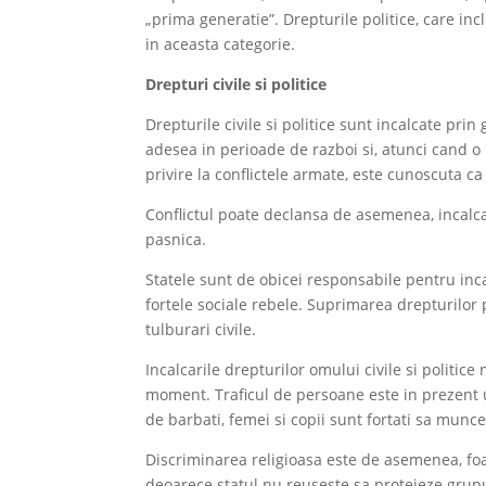
„prima generatie”. Drepturile politice, care inc
in aceasta categorie.
Drepturi civile si politice
Drepturile civile si politice sunt incalcate prin
adesea in perioade de razboi si, atunci cand o 
privire la conflictele armate, este cunoscuta ca
Conflictul poate declansa de asemenea, incalcar
pasnica.
Statele sunt de obicei responsabile pentru inca
fortele sociale rebele. Suprimarea drepturilor
tulburari civile.
Incalcarile drepturilor omului civile si politice
moment. Traficul de persoane este in prezent u
de barbati, femei si copii sunt fortati sa munce
Discriminarea religioasa este de asemenea, foa
deoarece statul nu reuseste sa protejeze grupu