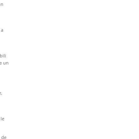
un
 a
bili
te un
e,
 le
i de