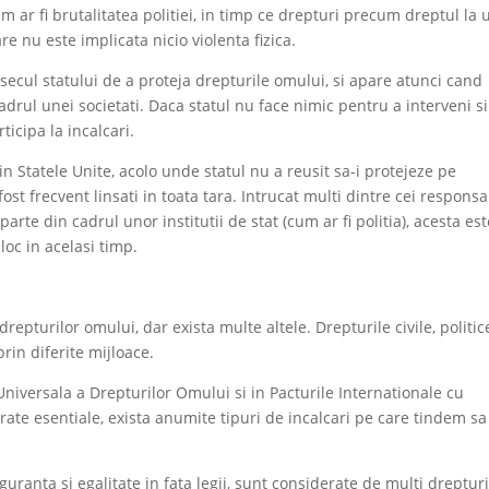
um ar fi brutalitatea politiei, in timp ce drepturi precum dreptul la 
are nu este implicata nicio violenta fizica.
esecul statului de a proteja drepturile omului, si apare atunci cand
cadrul unei societati. Daca statul nu face nimic pentru a interveni si
ticipa la incalcari.
n Statele Unite, acolo unde statul nu a reusit sa-i protejeze pe
st frecvent linsati in toata tara. Intrucat multi dintre cei responsa
rte din cadrul unor institutii de stat (cum ar fi politia), acesta es
loc in acelasi timp.
pturilor omului, dar exista multe altele. Drepturile civile, politic
prin diferite mijloace.
Universala a Drepturilor Omului si in Pacturile Internationale cu
ate esentiale, exista anumite tipuri de incalcari pe care tindem sa
siguranta si egalitate in fata legii, sunt considerate de multi dreptur