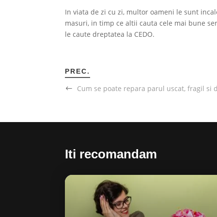
In viata de zi cu zi, multor oameni le sunt inc
masuri, in timp ce altii cauta cele mai bune serv
le caute dreptatea la CEDO.
PREC.
Cum se poate repara parul uscat, fragil si 
Iti recomandam