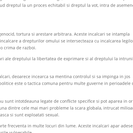
lud dreptul la un proces echitabil si dreptul la vot, intra de aseme
 genocid, tortura si arestare arbitrara. Aceste incalcari se intampla
incalcare a drepturilor omului se intersecteaza cu incalcarea legilo
 o crima de razboi.
i ale dreptului la libertatea de exprimare si al dreptului la intrun
lcari, deoarece incearca sa mentina controlul si sa impinga in jos
 politice este o tactica comuna pentru multe guverne in perioadele 
 nu sunt intotdeauna legate de conflicte specifice si pot aparea in or
na dintre cele mai mari probleme la scara globala, intrucat milio
asca si sunt exploatati sexual.
rte frecventa in multe locuri din lume. Aceste incalcari apar ades
rile vulnerabile.