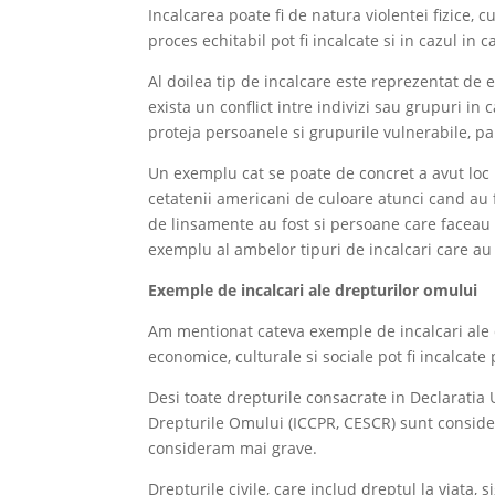
Incalcarea poate fi de natura violentei fizice, c
proces echitabil pot fi incalcate si in cazul in c
Al doilea tip de incalcare este reprezentat de 
exista un conflict intre indivizi sau grupuri in 
proteja persoanele si grupurile vulnerabile, par
Un exemplu cat se poate de concret a avut loc i
cetatenii americani de culoare atunci cand au fo
de linsamente au fost si persoane care faceau pa
exemplu al ambelor tipuri de incalcari care au 
Exemple de incalcari ale drepturilor omului
Am mentionat cateva exemple de incalcari ale dre
economice, culturale si sociale pot fi incalcate 
Desi toate drepturile consacrate in Declaratia 
Drepturile Omului (ICCPR, CESCR) sunt consider
consideram mai grave.
Drepturile civile, care includ dreptul la viata, 