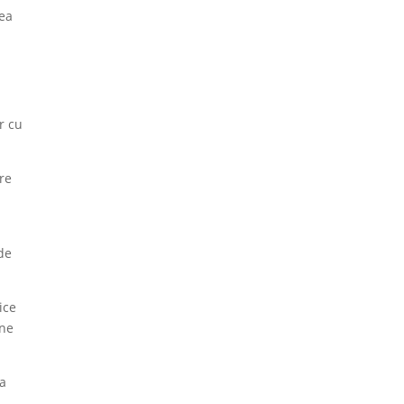
nea
r cu
ire
de
ice
ane
ea