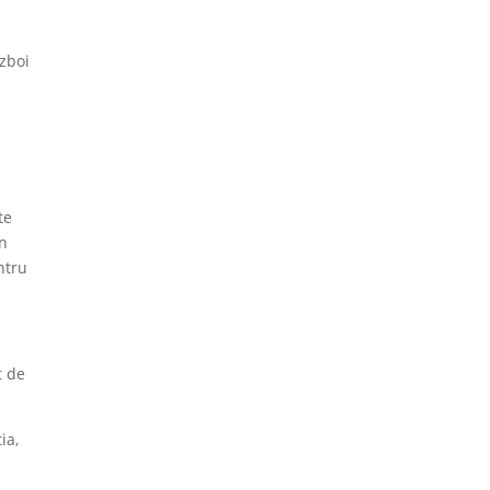
azboi
te
Un
ntru
t de
ia,