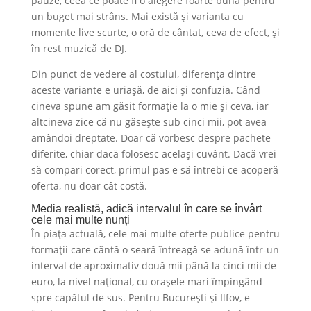
pauze, ceea ce poate fi o alegere foarte bună pentru
un buget mai strâns. Mai există și varianta cu
momente live scurte, o oră de cântat, ceva de efect, și
în rest muzică de DJ.
Din punct de vedere al costului, diferența dintre
aceste variante e uriașă, de aici și confuzia. Când
cineva spune am găsit formație la o mie și ceva, iar
altcineva zice că nu găsește sub cinci mii, pot avea
amândoi dreptate. Doar că vorbesc despre pachete
diferite, chiar dacă folosesc același cuvânt. Dacă vrei
să compari corect, primul pas e să întrebi ce acoperă
oferta, nu doar cât costă.
Media realistă, adică intervalul în care se învârt
cele mai multe nunți
În piața actuală, cele mai multe oferte publice pentru
formații care cântă o seară întreagă se adună într-un
interval de aproximativ două mii până la cinci mii de
euro, la nivel național, cu orașele mari împingând
spre capătul de sus. Pentru București și Ilfov, e