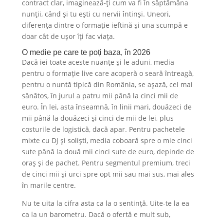
contract clar, imaginează-ți cum va fi în săptămâna
nunții, când și tu ești cu nervii întinși. Uneori,
diferența dintre o formație ieftină și una scumpă e
doar cât de ușor îți fac viața.
O medie pe care te poți baza, în 2026
Dacă iei toate aceste nuanțe și le aduni, media
pentru o formație live care acoperă o seară întreagă,
pentru o nuntă tipică din România, se așază, cel mai
sănătos, în jurul a patru mii până la cinci mii de
euro. În lei, asta înseamnă, în linii mari, douăzeci de
mii până la douăzeci și cinci de mii de lei, plus
costurile de logistică, dacă apar. Pentru pachetele
mixte cu DJ și soliști, media coboară spre o mie cinci
sute până la două mii cinci sute de euro, depinde de
oraș și de pachet. Pentru segmentul premium, treci
de cinci mii și urci spre opt mii sau mai sus, mai ales
în marile centre.
Nu te uita la cifra asta ca la o sentință. Uite-te la ea
ca la un barometru. Dacă o ofertă e mult sub,