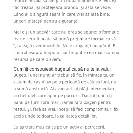
reduce nevoia să alergi tu după momente. Ei vin, își
fac treaba, își protejează brandul și asta se vede.
Când ai o singură seară în care vrei să iasă bine,
uneori plătești pentru siguranță.
Mai e și un adevăr care nu prea se spune: o formație
foarte cerută poate să pună preț mare tocmai ca să
își aleagă evenimentele. Nu e aroganță neapărat. E
control asupra timpului, iar timpul e cea mai scumpă
resursă pe care o avem.
Cum îți construiești bugetul ca să nu te ia valul
Bugetul unei nunți ar trebui să fie, în mintea ta, un
sistem de cashflow pe o perioadă de câteva luni, nu
o sumă abstractă. Ai avansuri, ai plăți intermediare,
ai cheltuieli care apar pe parcurs. Dacă îți dai toți
banii pe furnizorii mari, rămâi fără oxigen pentru
restul. Și, fără să vrei, începi să faci compromisuri fix
acolo unde te doare, la calitatea detaliilor.
Eu aș trata muzica ca pe un activ al petrecerii,