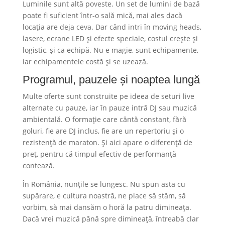
Luminile sunt altă poveste. Un set de lumini de bază
poate fi suficient într-o sală mică, mai ales dacă
locația are deja ceva. Dar când intri în moving heads,
lasere, ecrane LED și efecte speciale, costul crește și
logistic, și ca echipă. Nu e magie, sunt echipamente,
iar echipamentele costă și se uzează.
Programul, pauzele și noaptea lungă
Multe oferte sunt construite pe ideea de seturi live
alternate cu pauze, iar în pauze intră DJ sau muzică
ambientală. O formație care cântă constant, fără
goluri, fie are DJ inclus, fie are un repertoriu și o
rezistență de maraton. Și aici apare o diferență de
preț, pentru că timpul efectiv de performanță
contează.
În România, nunțile se lungesc. Nu spun asta cu
supărare, e cultura noastră, ne place să stăm, să
vorbim, să mai dansăm o horă la patru dimineața.
Dacă vrei muzică până spre dimineață, întreabă clar