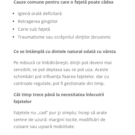
Cauze comune pentru care o fațetă poate cădea
Igienă orală deficitară
Retragerea gingiilor
Carie sub fațetă
Traumatisme sau scrâșnitul dinților (bruxism)
Ce se întâmplă cu dintele natural odată cu vârsta
Pe măsură ce îmbătrânești, dinții pot deveni mai
sensibili, se pot deplasa sau se pot uza. Aceste
schimbări pot influența fixarea fațetelor, dar cu
controale regulate, pot fi gestionate din timp.
Cât timp trece până la necesitatea înlocuirii
fațetelor
Fațetele nu „cad” pur și simplu; încep să arate
semne de uzură: margini tocite, modificări de
culoare sau ușoară mobilitate.