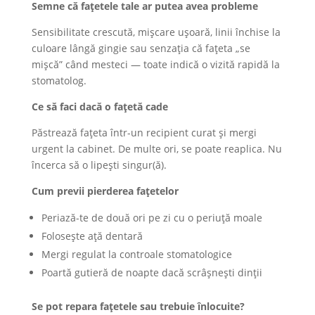
Semne că fațetele tale ar putea avea probleme
Sensibilitate crescută, mișcare ușoară, linii închise la
culoare lângă gingie sau senzația că fațeta „se
mișcă” când mesteci — toate indică o vizită rapidă la
stomatolog.
Ce să faci dacă o fațetă cade
Păstrează fațeta într-un recipient curat și mergi
urgent la cabinet. De multe ori, se poate reaplica. Nu
încerca să o lipești singur(ă).
Cum previi pierderea fațetelor
Periază-te de două ori pe zi cu o periuță moale
Folosește ață dentară
Mergi regulat la controale stomatologice
Poartă gutieră de noapte dacă scrâșnești dinții
Se pot repara fațetele sau trebuie înlocuite?