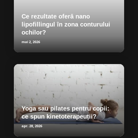
Ce rezultate oferă nano
lipofillingul în zona conturului
ochilor?
mai 2, 2026
Yoga sau pilates pentru copii:
ce spun kinetoterapeuții?
apr. 28, 2026