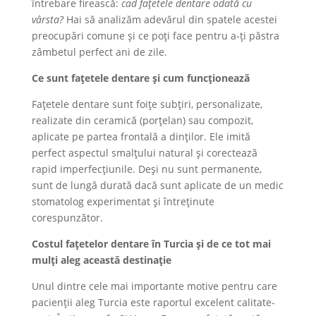
întrebare firească:
cad fațetele dentare odată cu
vârsta?
Hai să analizăm adevărul din spatele acestei
preocupări comune și ce poți face pentru a-ți păstra
zâmbetul perfect ani de zile.
Ce sunt fațetele dentare și cum funcționează
Fațetele dentare sunt foițe subțiri, personalizate,
realizate din ceramică (porțelan) sau compozit,
aplicate pe partea frontală a dinților. Ele imită
perfect aspectul smalțului natural și corectează
rapid imperfecțiunile. Deși nu sunt permanente,
sunt de lungă durată dacă sunt aplicate de un medic
stomatolog experimentat și întreținute
corespunzător.
Costul fațetelor dentare în Turcia și de ce tot mai
mulți aleg această destinație
Unul dintre cele mai importante motive pentru care
pacienții aleg Turcia este raportul excelent calitate-