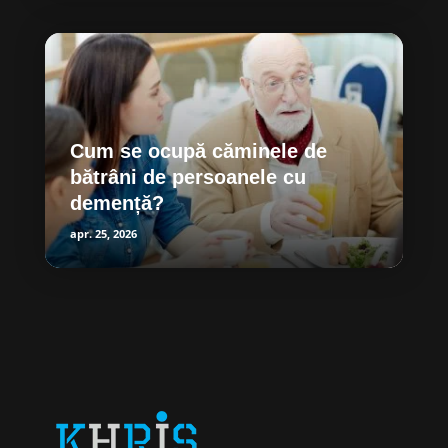
Cum se ocupă căminele de
bătrâni de persoanele cu
demență?
apr. 25, 2026