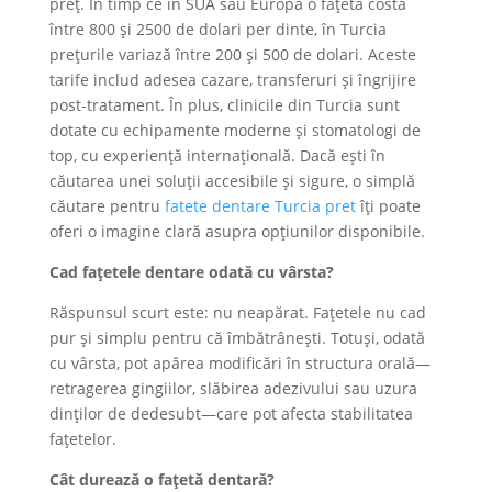
preț. În timp ce în SUA sau Europa o fațetă costă
între 800 și 2500 de dolari per dinte, în Turcia
prețurile variază între 200 și 500 de dolari. Aceste
tarife includ adesea cazare, transferuri și îngrijire
post-tratament. În plus, clinicile din Turcia sunt
dotate cu echipamente moderne și stomatologi de
top, cu experiență internațională. Dacă ești în
căutarea unei soluții accesibile și sigure, o simplă
căutare pentru
fatete dentare Turcia pret
îți poate
oferi o imagine clară asupra opțiunilor disponibile.
Cad fațetele dentare odată cu vârsta?
Răspunsul scurt este: nu neapărat. Fațetele nu cad
pur și simplu pentru că îmbătrânești. Totuși, odată
cu vârsta, pot apărea modificări în structura orală—
retragerea gingiilor, slăbirea adezivului sau uzura
dinților de dedesubt—care pot afecta stabilitatea
fațetelor.
Cât durează o fațetă dentară?