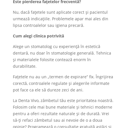
Este pierderea fațetelor frecventă?
Nu, dacă fațetele sunt aplicate corect și pacientul
urmează indicațiile. Problemele apar mai ales din
lipsa controalelor sau igiena precară.
Cum alegi clinica potrivită
Alege un stomatolog cu experiență în estetică
dentară, nu doar în stomatologie generală. Tehnica
și materialele folosite contează enorm în
durabilitate.
Fațetele nu au un „termen de expirare” fix. Îngrijirea
corectă, controalele regulate și alegerile informate
pot face ca ele să dureze zeci de ani.
La Denta Vivo, zâmbetul tău este prioritatea noastră.
Folosim cele mai bune materiale și tehnici moderne
pentru a oferi rezultate naturale și de durată. Vrei
să-ți refaci zâmbetul sau ai nevoie de o a doua
opinie? Programează o consultație gratuită astăzi și