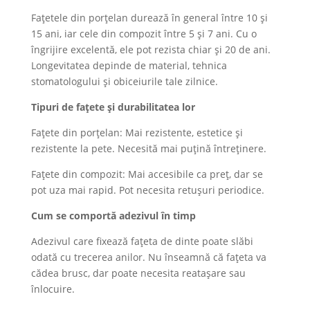
Fațetele din porțelan durează în general între 10 și
15 ani, iar cele din compozit între 5 și 7 ani. Cu o
îngrijire excelentă, ele pot rezista chiar și 20 de ani.
Longevitatea depinde de material, tehnica
stomatologului și obiceiurile tale zilnice.
Tipuri de fațete și durabilitatea lor
Fațete din porțelan: Mai rezistente, estetice și
rezistente la pete. Necesită mai puțină întreținere.
Fațete din compozit: Mai accesibile ca preț, dar se
pot uza mai rapid. Pot necesita retușuri periodice.
Cum se comportă adezivul în timp
Adezivul care fixează fațeta de dinte poate slăbi
odată cu trecerea anilor. Nu înseamnă că fațeta va
cădea brusc, dar poate necesita reatașare sau
înlocuire.