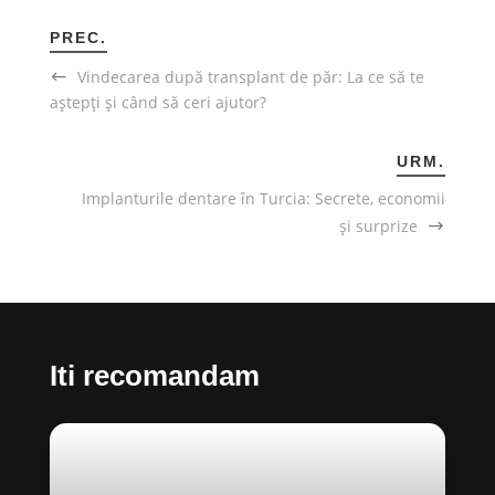
PREC.
Vindecarea după transplant de păr: La ce să te
aștepți și când să ceri ajutor?
URM.
Implanturile dentare în Turcia: Secrete, economii
și surprize
Iti recomandam