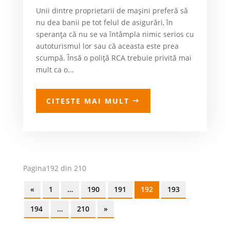
Unii dintre proprietarii de maşini preferă să
nu dea banii pe tot felul de asigurări, în
speranţa că nu se va întâmpla nimic serios cu
autoturismul lor sau că aceasta este prea
scumpă. Însă o poliţă RCA trebuie privită mai
mult ca o...
CITESTE MAI MULT
Pagina192 din 210
«
1
…
190
191
192
193
194
…
210
»