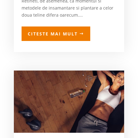
Retineti, de asemenea, ca momentul si
metodele de insamantare si plantare a celor
doua teline difera oarecum....
CITESTE MAI MULT