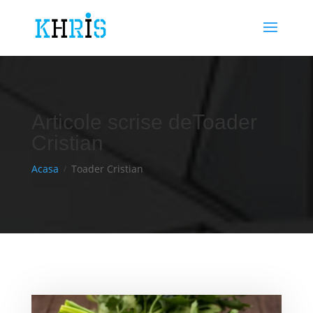
Articole scrise deToader
Cristian
Acasa
Toader Cristian